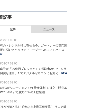
着記事
記事
ニュース
/08/07 09:00
有のトレンドが押し寄せる今、ガートナーの専門家
圧に悩むセキュリティリーダーへ送るアドバイス
EW
/08/07 08:00
建設が「20億円プロジェクトを常駐者2名で」を目
切実な理由、AIでデジタルゼネコンにも変化
NEW
/08/06 09:00
ほFGがAIエージェントの“量産体制”を確立 開発基
Wiz Base」で最大70%の工数短縮
/08/06 08:00
東海がNRIと挑む“前例なき上流工程変革” リニア構