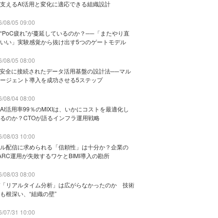
支えるAI活用と変化に適応できる組織設計
/08/05 09:00
“PoC疲れ”が蔓延しているのか？──「またやり直
いい」実験感覚から抜け出す5つのゲートモデル
/08/05 08:00
と安全に接続されたデータ活用基盤の設計法──マル
ージェント導入を成功させる5ステップ
/08/04 08:00
AI活用率99％のMIXIは、いかにコストを最適化し
るのか？CTOが語るインフラ運用戦略
/08/03 10:00
ル配信に求められる「信頼性」は十分か？企業の
ARC運用が失敗するワケとBIMI導入の勘所
/08/03 08:00
「リアルタイム分析」は広がらなかったのか 技術
も根深い、“組織の壁”
/07/31 10:00