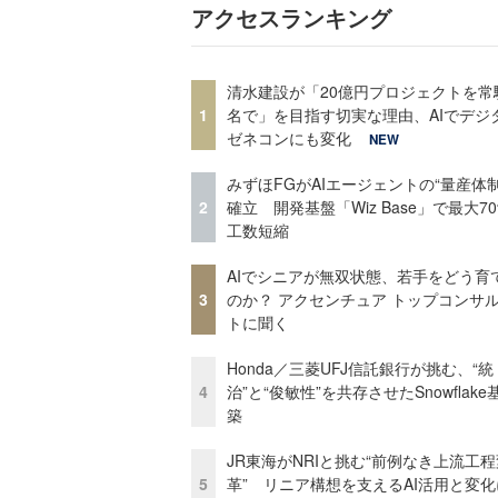
アクセスランキング
清水建設が「20億円プロジェクトを常
1
名で」を目指す切実な理由、AIでデジ
ゼネコンにも変化
NEW
みずほFGがAIエージェントの“量産体制
2
確立 開発基盤「Wiz Base」で最大7
工数短縮
AIでシニアが無双状態、若手をどう育
3
のか？ アクセンチュア トップコンサ
トに聞く
Honda／三菱UFJ信託銀行が挑む、“統
4
治”と“俊敏性”を共存させたSnowflak
築
JR東海がNRIと挑む“前例なき上流工程
5
革” リニア構想を支えるAI活用と変