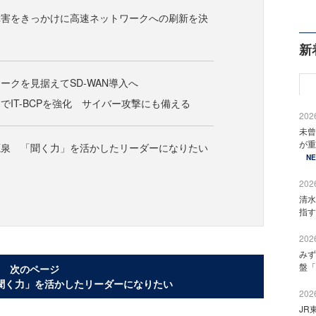
障害をきっかけに高速ネットワークへの刷新を決
新
ークを見据えてSD-WAN導入へ
でIT-BCPを強化 サイバー攻撃にも備える
2026
未曾
が重
源泉 「聞く力」を活かしたリーダーになりたい
N
2026
清水
指す
2026
みず
盤「
次のページ
聞く力」を活かしたリーダーになりたい
2026
JR