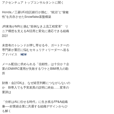
アクセンチュア トップコンサルタントに聞く
Honda／三菱UFJ信託銀行が挑む、“統治”と“俊敏
性”を共存させたSnowflake基盤構築
JR東海がNRIと挑む“前例なき上流工程変革” リ
ニア構想を支えるAI活用と変化に適応できる組織
設計
未曾有のトレンドが押し寄せる今、ガートナーの
専門家が重圧に悩むセキュリティリーダーへ送る
アドバイス
NEW
メール配信に求められる「信頼性」は十分か？企
業のDMARC運用が失敗するワケとBIMI導入の勘
所
財務・会計DXは、なぜ経営判断につながらないの
か BI導入でも予実差異の説明に終始……変革の
要諦は
「分析はAIに任せる時代」に生き残るFP&A組織
像──好業績企業に共通する組織デザインからひ
も解く