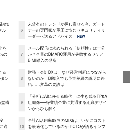
駐者2
未曾有のトレンドが押し寄せる今、ガート
タル
6
ナーの専門家が重圧に悩むセキュリティリ
ーダーへ送るアドバイス
NEW
”を
メール配信に求められる「信頼性」は十分
0%の
7
か？企業のDMARC運用が失敗するワケと
BIMI導入の勘所
てる
財務・会計DXは、なぜ経営判断につながら
ルタン
8
ないのか BI導入でも予実差異の説明に終
始……変革の要諦は
「分析はAIに任せる時代」に生き残るFP&A
e基盤構
9
組織像──好業績企業に共通する組織デザイ
ンからひも解く
変
全社AI活用率99％のMIXIは、いかにコスト
化に適
10
を最適化しているのか？CTOが語るインフ