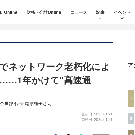
B Online
財務・会計Online
ニュース
記事
イベント
でネットワーク老朽化によ
ア
……1年かけて“高速通
1
企画部 係長 尾形桂子さん
更新日: 2025/01/21
2
公開日: 2025/01/21
3