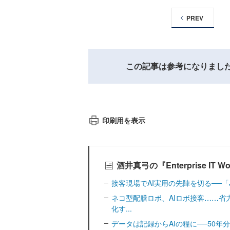
PREV
この記事は参考になりまし
印刷用を表示
酒井真弓の『Enterprise I
接客現場でAI実用の先陣を切る──「J
ネコ型配膳ロボ、AIロボ接客……省
化す...
データは記録からAIの糧に──50年