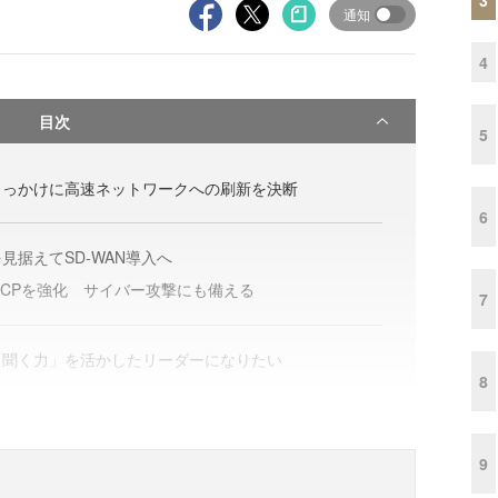
通知
4
目次
5
きっかけに高速ネットワークへの刷新を決断
6
見据えてSD-WAN導入へ
-BCPを強化 サイバー攻撃にも備える
7
「聞く力」を活かしたリーダーになりたい
8
9