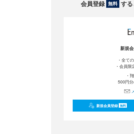
会員登録
する
無料
新規会
・全ての
・会員限
・翔
500円
新規会員登録
無料