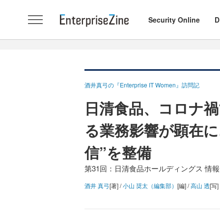
Security Online
D
酒井真弓の『Enterprise IT Women』訪問記
日清食品、コロナ禍
る業務影響が顕在に
信”を整備
第31回：日清食品ホールディングス 情報
酒井 真弓
[著] /
小山 奨太（編集部）
[編] /
高山 透
[写]