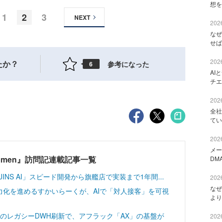
想を
1
2
3
NEXT
2026
なぜ
せば
2026
たか？
参考になった
6
AI
チエ
2026
全社
てい
2026
メー
T Women』訪問記連載記事一覧
DM
INS AI」スピード開発から旗艦店で実装まで1年間...
2026
なぜ
力化を進めるすかいらーくが、AIで「対人接客」を可視
より
分のレガシーDWH刷新で、アフラック「AX」の基盤が
2026