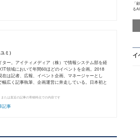
「顧
るA
マユミ）
イ
イター。アイティメディア（株）で情報システム部を経
IT領域において年間60ほどのイベントを企画。2018
現在は記者、広報、イベント企画、マネージャーとし
で幅広く記事執筆、企画運営に奔走している。日本初と
、または直近の記事の寄稿時点での内容です
筆記事