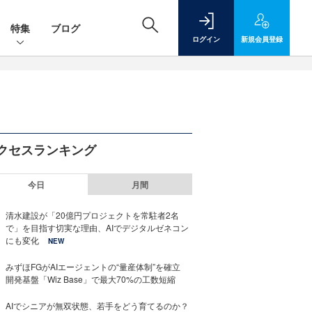
特集
ブログ
ログイン
新規
会員登録
クセスランキング
今日
月間
清水建設が「20億円プロジェクトを常駐者2名
で」を目指す切実な理由、AIでデジタルゼネコン
にも変化
NEW
みずほFGがAIエージェントの“量産体制”を確立
開発基盤「Wiz Base」で最大70%の工数短縮
AIでシニアが無双状態、若手をどう育てるのか？