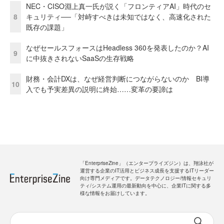
NEC・CISO淵上真一氏が説く「フロンティアAI」時代のセ
8
キュリティ──「対峙すべきは未知ではなく、高速化された
既存の課題」
なぜセールスフォースはHeadless 360を発表したのか？AI
9
に中抜きされないSaaSの生存戦略
財務・会計DXは、なぜ経営判断につながらないのか BI導
10
入でも予実差異の説明に終始……変革の要諦は
「EnterpriseZine」（エンタープライズジン）は、翔泳社が
運営する企業のIT活用とビジネス成長を支援するITリーダー
向け専門メディアです。データテクノロジー/情報セキュリ
ティ/システム運用の最新動向を中心に、企業ITに関する多
様な情報をお届けしています。