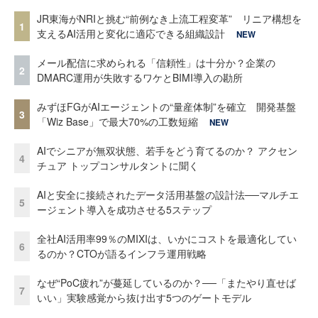
JR東海がNRIと挑む“前例なき上流工程変革” リニア構想を
1
支えるAI活用と変化に適応できる組織設計
NEW
メール配信に求められる「信頼性」は十分か？企業の
2
DMARC運用が失敗するワケとBIMI導入の勘所
みずほFGがAIエージェントの“量産体制”を確立 開発基盤
3
「Wiz Base」で最大70%の工数短縮
NEW
AIでシニアが無双状態、若手をどう育てるのか？ アクセン
4
チュア トップコンサルタントに聞く
AIと安全に接続されたデータ活用基盤の設計法──マルチエ
5
ージェント導入を成功させる5ステップ
全社AI活用率99％のMIXIは、いかにコストを最適化してい
6
るのか？CTOが語るインフラ運用戦略
なぜ“PoC疲れ”が蔓延しているのか？──「またやり直せば
7
いい」実験感覚から抜け出す5つのゲートモデル