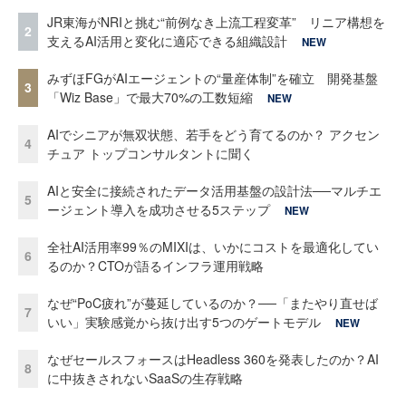
JR東海がNRIと挑む“前例なき上流工程変革” リニア構想を
2
支えるAI活用と変化に適応できる組織設計
NEW
みずほFGがAIエージェントの“量産体制”を確立 開発基盤
3
「Wiz Base」で最大70%の工数短縮
NEW
AIでシニアが無双状態、若手をどう育てるのか？ アクセン
4
チュア トップコンサルタントに聞く
AIと安全に接続されたデータ活用基盤の設計法──マルチエ
5
ージェント導入を成功させる5ステップ
NEW
全社AI活用率99％のMIXIは、いかにコストを最適化してい
6
るのか？CTOが語るインフラ運用戦略
なぜ“PoC疲れ”が蔓延しているのか？──「またやり直せば
7
いい」実験感覚から抜け出す5つのゲートモデル
NEW
なぜセールスフォースはHeadless 360を発表したのか？AI
8
に中抜きされないSaaSの生存戦略