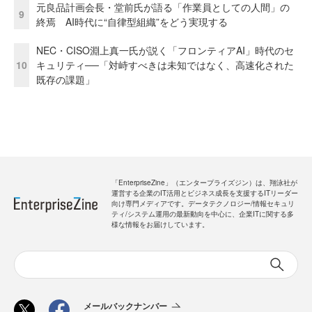
元良品計画会長・堂前氏が語る「作業員としての人間」の
9
終焉 AI時代に“自律型組織”をどう実現する
NEC・CISO淵上真一氏が説く「フロンティアAI」時代のセ
10
キュリティ──「対峙すべきは未知ではなく、高速化された
既存の課題」
「EnterpriseZine」（エンタープライズジン）は、翔泳社が
運営する企業のIT活用とビジネス成長を支援するITリーダー
向け専門メディアです。データテクノロジー/情報セキュリ
ティ/システム運用の最新動向を中心に、企業ITに関する多
様な情報をお届けしています。
メールバックナンバー