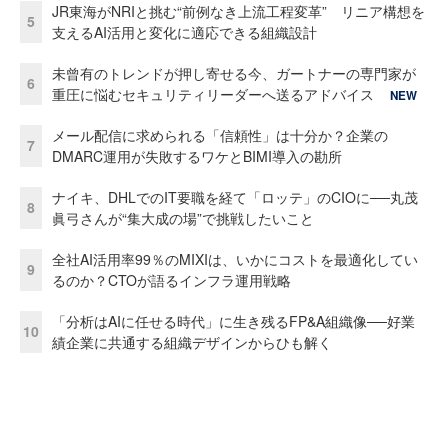
JR東海がNRIと挑む“前例なき上流工程変革” リニア構想を
5
支えるAI活用と変化に適応できる組織設計
未曾有のトレンドが押し寄せる今、ガートナーの専門家が
6
重圧に悩むセキュリティリーダーへ送るアドバイス
NEW
メール配信に求められる「信頼性」は十分か？企業の
7
DMARC運用が失敗するワケとBIMI導入の勘所
ナイキ、DHLでのIT要職を経て「ロッテ」のCIOに──丸茂
8
眞弓さんが“集大成の場”で挑戦したいこと
全社AI活用率99％のMIXIは、いかにコストを最適化してい
9
るのか？CTOが語るインフラ運用戦略
「分析はAIに任せる時代」に生き残るFP&A組織像──好業
10
績企業に共通する組織デザインからひも解く