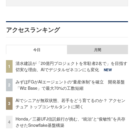
アクセスランキング
今日
月間
清水建設が「20億円プロジェクトを常駐者2名で」を目指す
1
切実な理由、AIでデジタルゼネコンにも変化
NEW
みずほFGがAIエージェントの“量産体制”を確立 開発基盤
2
「Wiz Base」で最大70%の工数短縮
AIでシニアが無双状態、若手をどう育てるのか？ アクセン
3
チュア トップコンサルタントに聞く
Honda／三菱UFJ信託銀行が挑む、“統治”と“俊敏性”を共存
4
させたSnowflake基盤構築