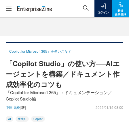
新規
ログイン
会員登録
「Copilot for Microsoft 365」を使いこなす
「Copilot Studio」の使い方──AIエ
ージェントを構築／ドキュメント作
成効率化のコツも
「Copilot for Microsoft 365」：ドキュメンテーション／
Copilot Studio編
中田 元樹
[著]
2025/01/15 08:00
AI
生成AI
Copilot