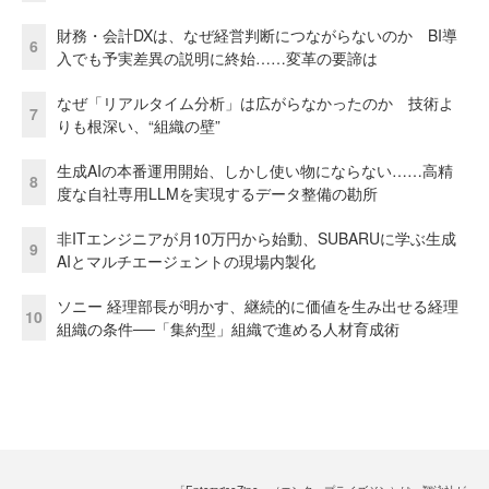
財務・会計DXは、なぜ経営判断につながらないのか BI導
6
入でも予実差異の説明に終始……変革の要諦は
なぜ「リアルタイム分析」は広がらなかったのか 技術よ
7
りも根深い、“組織の壁”
生成AIの本番運用開始、しかし使い物にならない……高精
8
度な自社専用LLMを実現するデータ整備の勘所
非ITエンジニアが月10万円から始動、SUBARUに学ぶ生成
9
AIとマルチエージェントの現場内製化
ソニー 経理部長が明かす、継続的に価値を生み出せる経理
10
組織の条件──「集約型」組織で進める人材育成術