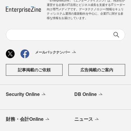
「EnterpriseZine」（エンタープライズジン）は、翔泳社が
運営する企業のIT活用とビジネス成長を支援するITリーダー
向け専門メディアです。データテクノロジー/情報セキュリ
ティ/システム運用の最新動向を中心に、企業ITに関する多
様な情報をお届けしています。
メールバックナンバー
記事掲載のご依頼
広告掲載のご案内
Security Online
DB Online
財務・会計Online
ニュース