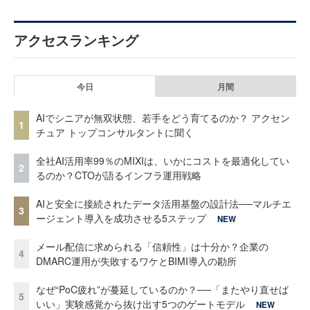
アクセスランキング
今日
月間
AIでシニアが無双状態、若手をどう育てるのか？ アクセン
1
チュア トップコンサルタントに聞く
全社AI活用率99％のMIXIは、いかにコストを最適化してい
2
るのか？CTOが語るインフラ運用戦略
AIと安全に接続されたデータ活用基盤の設計法──マルチエ
3
ージェント導入を成功させる5ステップ
NEW
メール配信に求められる「信頼性」は十分か？企業の
4
DMARC運用が失敗するワケとBIMI導入の勘所
なぜ“PoC疲れ”が蔓延しているのか？──「またやり直せば
5
いい」実験感覚から抜け出す5つのゲートモデル
NEW