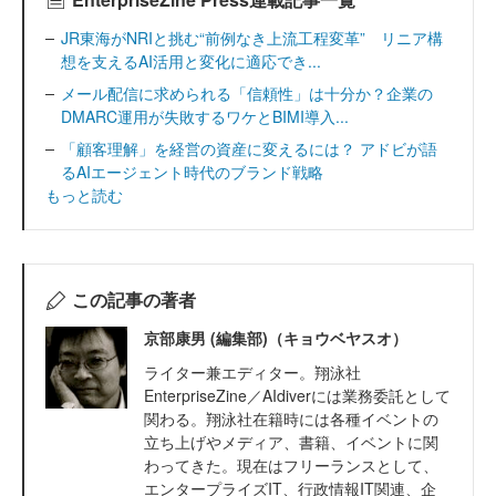
JR東海がNRIと挑む“前例なき上流工程変革” リニア構
想を支えるAI活用と変化に適応でき...
メール配信に求められる「信頼性」は十分か？企業の
DMARC運用が失敗するワケとBIMI導入...
「顧客理解」を経営の資産に変えるには？ アドビが語
るAIエージェント時代のブランド戦略
もっと読む
この記事の著者
京部康男 (編集部)（キョウベヤスオ）
ライター兼エディター。翔泳社
EnterpriseZine／AIdiverには業務委託として
関わる。翔泳社在籍時には各種イベントの
立ち上げやメディア、書籍、イベントに関
わってきた。現在はフリーランスとして、
エンタープライズIT、行政情報IT関連、企