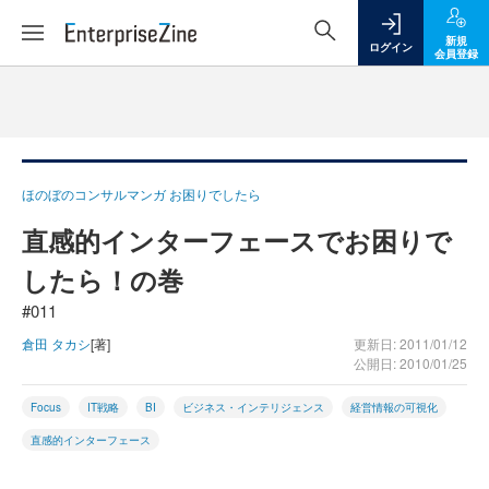
新規
ログイン
会員登録
ほのぼのコンサルマンガ お困りでしたら
直感的インターフェースでお困りで
したら！の巻
#011
倉田 タカシ
[著]
更新日: 2011/01/12
公開日: 2010/01/25
Focus
IT戦略
BI
ビジネス・インテリジェンス
経営情報の可視化
直感的インターフェース