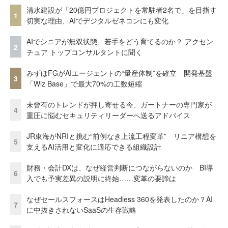
清水建設が「20億円プロジェクトを常駐者2名で」を目指す
1
切実な理由、AIでデジタルゼネコンにも変化
AIでシニアが無双状態、若手をどう育てるのか？ アクセン
2
チュア トップコンサルタントに聞く
みずほFGがAIエージェントの“量産体制”を確立 開発基盤
3
「Wiz Base」で最大70%の工数短縮
未曾有のトレンドが押し寄せる今、ガートナーの専門家が
4
重圧に悩むセキュリティリーダーへ送るアドバイス
JR東海がNRIと挑む“前例なき上流工程変革” リニア構想を
5
支えるAI活用と変化に適応できる組織設計
財務・会計DXは、なぜ経営判断につながらないのか BI導
6
入でも予実差異の説明に終始……変革の要諦は
なぜセールスフォースはHeadless 360を発表したのか？AI
7
に中抜きされないSaaSの生存戦略