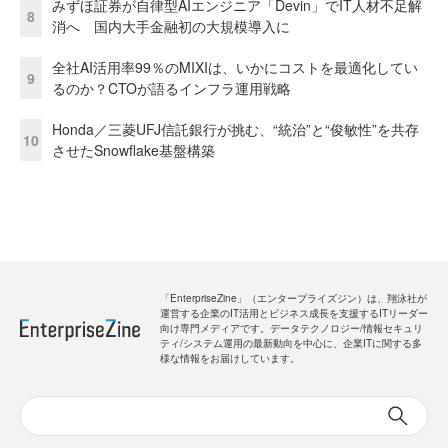
みずほ証券が自律型AIエンジニア「Devin」でIT人材不足解
8
消へ 国内大手金融初の大規模導入に
全社AI活用率99％のMIXIは、いかにコストを最適化してい
9
るのか？CTOが語るインフラ運用戦略
Honda／三菱UFJ信託銀行が挑む、“統治”と“俊敏性”を共存
10
させたSnowflake基盤構築
「EnterpriseZine」（エンタープライズジン）は、翔泳社が
運営する企業のIT活用とビジネス成長を支援するITリーダー
向け専門メディアです。データテクノロジー/情報セキュリ
ティ/システム運用の最新動向を中心に、企業ITに関する多
様な情報をお届けしています。