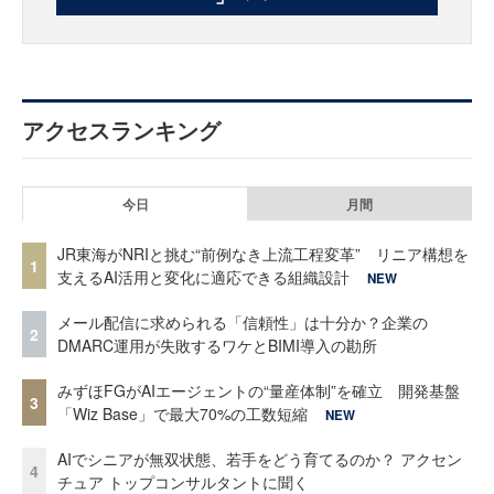
アクセスランキング
今日
月間
JR東海がNRIと挑む“前例なき上流工程変革” リニア構想を
1
支えるAI活用と変化に適応できる組織設計
NEW
メール配信に求められる「信頼性」は十分か？企業の
2
DMARC運用が失敗するワケとBIMI導入の勘所
みずほFGがAIエージェントの“量産体制”を確立 開発基盤
3
「Wiz Base」で最大70%の工数短縮
NEW
AIでシニアが無双状態、若手をどう育てるのか？ アクセン
4
チュア トップコンサルタントに聞く