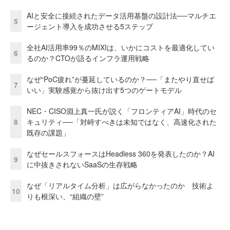
AIと安全に接続されたデータ活用基盤の設計法──マルチエ
5
ージェント導入を成功させる5ステップ
全社AI活用率99％のMIXIは、いかにコストを最適化してい
6
るのか？CTOが語るインフラ運用戦略
なぜ“PoC疲れ”が蔓延しているのか？──「またやり直せば
7
いい」実験感覚から抜け出す5つのゲートモデル
NEC・CISO淵上真一氏が説く「フロンティアAI」時代のセ
8
キュリティ──「対峙すべきは未知ではなく、高速化された
既存の課題」
なぜセールスフォースはHeadless 360を発表したのか？AI
9
に中抜きされないSaaSの生存戦略
なぜ「リアルタイム分析」は広がらなかったのか 技術よ
10
りも根深い、“組織の壁”