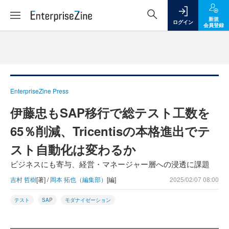
新規
ログイン
会員登録
EnterpriseZine Press
伊藤忠もSAP移行で総テスト工数を
65％削減、Tricentisの本格進出でテ
スト自動化は変わるか
ビジネスにも寄与、経営・マネージャー層への浸透に課題
吉村 哲樹
[著] /
岡本 拓也（編集部）
[編]
2025/02/07 08:00
テスト
SAP
モダナイゼーション