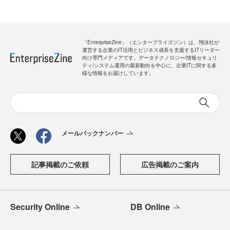
「EnterpriseZine」（エンタープライズジン）は、翔泳社が
運営する企業のIT活用とビジネス成長を支援するITリーダー
向け専門メディアです。データテクノロジー/情報セキュリ
ティ/システム運用の最新動向を中心に、企業ITに関する多
様な情報をお届けしています。
メールバックナンバー
記事掲載のご依頼
広告掲載のご案内
Security Online
DB Online