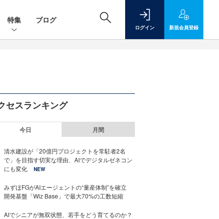
特集
ブログ
ログイン
新規
会員登録
クセスランキング
今日
月間
清水建設が「20億円プロジェクトを常駐者2名
で」を目指す切実な理由、AIでデジタルゼネコン
にも変化
NEW
みずほFGがAIエージェントの“量産体制”を確立
開発基盤「Wiz Base」で最大70%の工数短縮
AIでシニアが無双状態、若手をどう育てるのか？