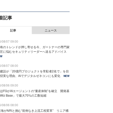
着記事
記事
ニュース
/08/07 09:00
有のトレンドが押し寄せる今、ガートナーの専門家
圧に悩むセキュリティリーダーへ送るアドバイス
EW
/08/07 08:00
建設が「20億円プロジェクトを常駐者2名で」を目
切実な理由、AIでデジタルゼネコンにも変化
NEW
/08/06 09:00
ほFGがAIエージェントの“量産体制”を確立 開発基
Wiz Base」で最大70%の工数短縮
/08/06 08:00
東海がNRIと挑む“前例なき上流工程変革” リニア構