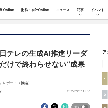
B Online
財務・会計Online
ニュース
記事
イベント
日テレの生成AI推進リーダ
ア
だけで終わらせない“成果
1
Forum」レポート（後編）
写]
2025/03/07 11:00
2
通知
3