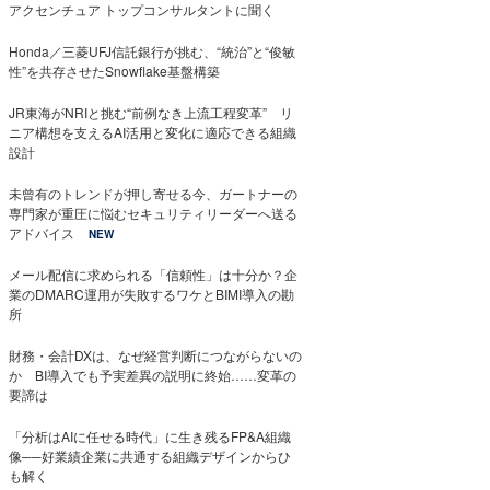
アクセンチュア トップコンサルタントに聞く
Honda／三菱UFJ信託銀行が挑む、“統治”と“俊敏
性”を共存させたSnowflake基盤構築
JR東海がNRIと挑む“前例なき上流工程変革” リ
ニア構想を支えるAI活用と変化に適応できる組織
設計
未曾有のトレンドが押し寄せる今、ガートナーの
専門家が重圧に悩むセキュリティリーダーへ送る
アドバイス
NEW
メール配信に求められる「信頼性」は十分か？企
業のDMARC運用が失敗するワケとBIMI導入の勘
所
財務・会計DXは、なぜ経営判断につながらないの
か BI導入でも予実差異の説明に終始……変革の
要諦は
「分析はAIに任せる時代」に生き残るFP&A組織
像──好業績企業に共通する組織デザインからひ
も解く