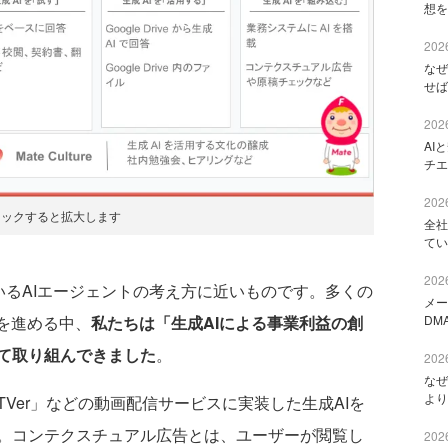
想を
2026
なぜ
せば
2026
AI
チエ
2026
リックすると拡大します
全社
てい
2026
ているAIエージェントの考え方に近いものです。多くの
メー
を進める中、
私たちは「生成AIによる事業利益の創
DM
て取り組んできました
。
2026
なぜ
より
er」などの動画配信サービスに実装した生成AIを
。コンテクスチュアル広告とは、ユーザーが閲覧し
2026