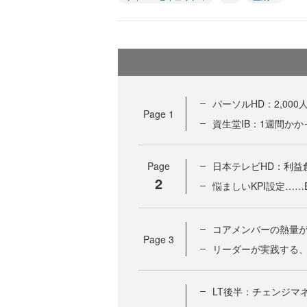
パーソルHD：2,0
Page
1
資生堂IB：1週間か
Page
日本テレビHD：利益
2
悩ましいKPI設定……
コアメンバーの熱量
Page
3
リーダーが実践する、
LT後半：チェンジマ