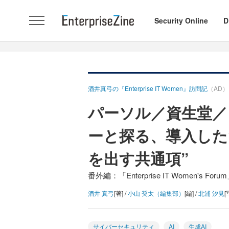
Security Online
D
酒井真弓の『Enterprise IT Women』訪問記
（AD）
パーソル／資生堂／
ーと探る、導入した
を出す共通項”
番外編：「Enterprise IT Women's 
酒井 真弓
[著] /
小山 奨太（編集部）
[編] /
北浦 汐見
[
サイバーセキュリティ
AI
生成AI