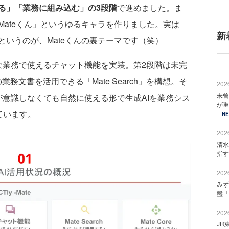
る」「業務に組み込む」の3段階
で進めました。ま
ateくん」というゆるキャラを作りました。実は
新
いうのが、Mateくんの裏テーマです（笑）
業務で使えるチャット機能を実装。第2段階は未完
業務文書を活用できる「Mate Search」を構想。そ
2026
未曾
が意識しなくても自然に使える形で生成AIを業務シス
が重
めています。
N
2026
清水
指す
2026
みず
盤「
2026
JR