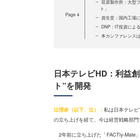
荏原製作所：大型
ト」
Page
4
資生堂：国内工場に
DNP：IT投資に
本カンファレンスは
日本テレビHD：利益創
ト”を開発
辻理奈（以下、辻）：
私は日本テレビで
の立ち上げを経て、今は経営戦略部門
2年前に立ち上げた「FACTly-Ma