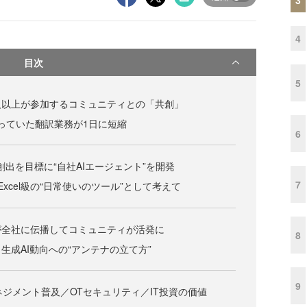
4
目次
5
00人以上が参加するコミュニティとの「共創」
かっていた翻訳業務が1日に短縮
6
創出を目標に“自社AIエージェント”を開発
7
Excel級の“日常使いのツール”として考えて
が全社に伝播してコミュニティが活発に
8
生成AI動向への“アンテナの立て方”
9
ネジメント普及／OTセキュリティ／IT投資の価値