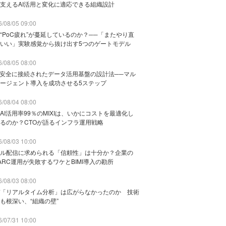
支えるAI活用と変化に適応できる組織設計
/08/05 09:00
“PoC疲れ”が蔓延しているのか？──「またやり直
いい」実験感覚から抜け出す5つのゲートモデル
/08/05 08:00
と安全に接続されたデータ活用基盤の設計法──マル
ージェント導入を成功させる5ステップ
/08/04 08:00
AI活用率99％のMIXIは、いかにコストを最適化し
るのか？CTOが語るインフラ運用戦略
/08/03 10:00
ル配信に求められる「信頼性」は十分か？企業の
ARC運用が失敗するワケとBIMI導入の勘所
/08/03 08:00
「リアルタイム分析」は広がらなかったのか 技術
も根深い、“組織の壁”
/07/31 10:00