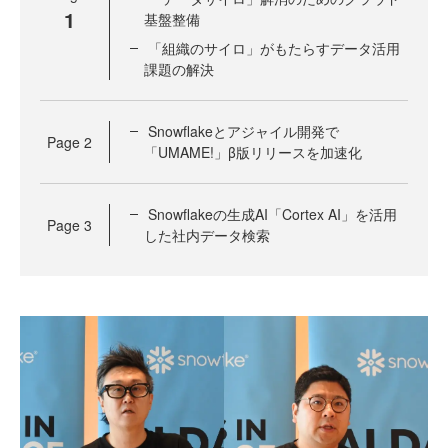
1
基盤整備
「組織のサイロ」がもたらすデータ活用
課題の解決
Snowflakeとアジャイル開発で
Page
2
「UMAME!」β版リリースを加速化
Snowflakeの生成AI「Cortex AI」を活用
Page
3
した社内データ検索