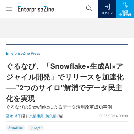
新規
ログイン
会員登録
EnterpriseZine Press
ぐるなび、「Snowflake×生成AI×ア
ジャイル開発」でリリースを加速化
──"2つのサイロ"解消でデータ民主
化を実現
ぐるなびのSnowflakeによるデータ活用改革成功事例
冨永 裕子
[著] /
京部康男 (編集部)
[編]
2025/03/14 09:00
Snowflake
ぐるなび