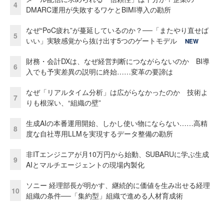
4
DMARC運用が失敗するワケとBIMI導入の勘所
なぜ“PoC疲れ”が蔓延しているのか？──「またやり直せば
5
いい」実験感覚から抜け出す5つのゲートモデル
NEW
財務・会計DXは、なぜ経営判断につながらないのか BI導
6
入でも予実差異の説明に終始……変革の要諦は
なぜ「リアルタイム分析」は広がらなかったのか 技術よ
7
りも根深い、“組織の壁”
生成AIの本番運用開始、しかし使い物にならない……高精
8
度な自社専用LLMを実現するデータ整備の勘所
非ITエンジニアが月10万円から始動、SUBARUに学ぶ生成
9
AIとマルチエージェントの現場内製化
ソニー 経理部長が明かす、継続的に価値を生み出せる経理
10
組織の条件──「集約型」組織で進める人材育成術