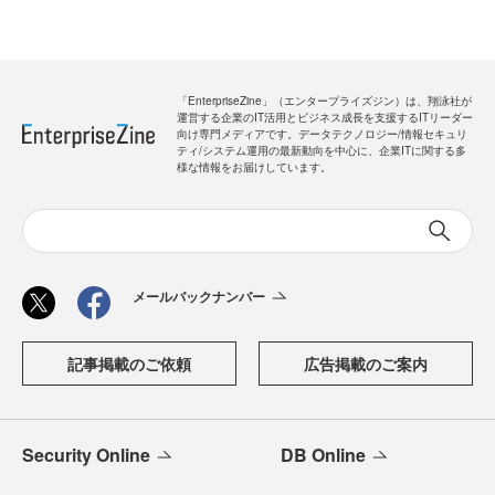
「EnterpriseZine」（エンタープライズジン）は、翔泳社が
運営する企業のIT活用とビジネス成長を支援するITリーダー
向け専門メディアです。データテクノロジー/情報セキュリ
ティ/システム運用の最新動向を中心に、企業ITに関する多
様な情報をお届けしています。
メールバックナンバー
記事掲載のご依頼
広告掲載のご案内
Security Online
DB Online