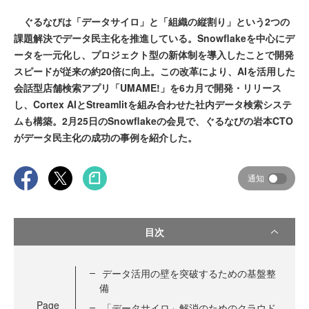
ぐるなびは「データサイロ」と「組織の縦割り」という2つの
課題解決でデータ民主化を推進している。Snowflakeを中心にデ
ータを一元化し、プロジェクト型の新体制を導入したことで開発
スピードが従来の約20倍に向上。この改革により、AIを活用した
会話型店舗検索アプリ「UMAME!」を6カ月で開発・リリース
し、Cortex AIとStreamlitを組み合わせた社内データ検索システ
ムも構築。2月25日のSnowflakeの会見で、ぐるなびの岩本CTO
がデータ民主化の成功の事例を紹介した。
通知
目次
データ活用の壁を突破するための基盤整
備
Page
「データサイロ」解消のためのクラウド