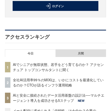
ログイン
アクセスランキング
今日
月間
AIでシニアが無双状態、若手をどう育てるのか？ アクセン
1
チュア トップコンサルタントに聞く
全社AI活用率99％のMIXIは、いかにコストを最適化してい
2
るのか？CTOが語るインフラ運用戦略
AIと安全に接続されたデータ活用基盤の設計法──マルチエ
3
ージェント導入を成功させる5ステップ
NEW
メール配信に求められる「信頼性」は十分か？企業の