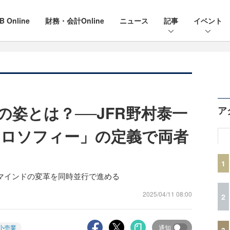
B Online
財務・会計Online
ニュース
記事
イベント
の姿とは？──JFR野村泰一
ア
ロソフィー」の定義で両者
1
とマインドの変革を同時並行で進める
2025/04/11 08:00
2
小売業
通知
3