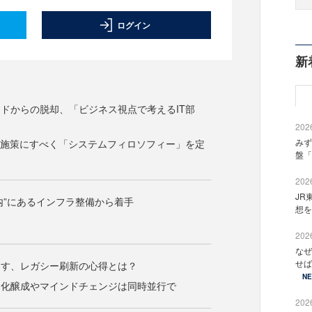
ログイン
新
ドからの脱却、「ビジネス視点で考えるIT部
2026
みず
T施策にすべく「システムフィロソフィー」を定
盤「
2026
JR
の内”にあるインフラ整備から着手
想を
2026
なぜ
せば
出す、レガシー刷新の心得とは？
N
文化醸成やマインドチェンジは同時並行で
2026