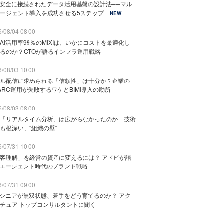
と安全に接続されたデータ活用基盤の設計法──マル
ージェント導入を成功させる5ステップ
NEW
/08/04 08:00
AI活用率99％のMIXIは、いかにコストを最適化し
るのか？CTOが語るインフラ運用戦略
/08/03 10:00
ル配信に求められる「信頼性」は十分か？企業の
ARC運用が失敗するワケとBIMI導入の勘所
/08/03 08:00
「リアルタイム分析」は広がらなかったのか 技術
も根深い、“組織の壁”
/07/31 10:00
客理解」を経営の資産に変えるには？ アドビが語
Iエージェント時代のブランド戦略
/07/31 09:00
でシニアが無双状態、若手をどう育てるのか？ アク
チュア トップコンサルタントに聞く