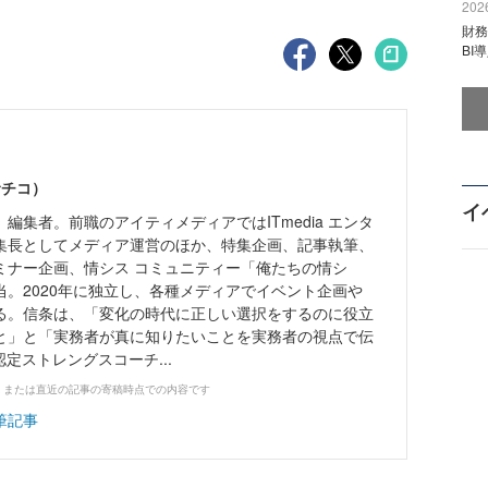
2026
財
BI
サチコ）
イ
編集者。前職のアイティメディアではITmedia エンタ
集長としてメディア運営のほか、特集企画、記事執筆、
ミナー企画、情シス コミュニティー「俺たちの情シ
当。2020年に独立し、各種メディアでイベント企画や
る。信条は、「変化の時代に正しい選択をするのに役立
と」と「実務者が真に知りたいことを実務者の視点で伝
p認定ストレングスコーチ...
、または直近の記事の寄稿時点での内容です
筆記事