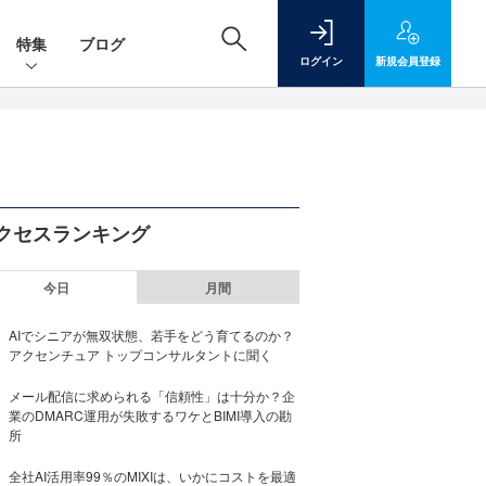
特集
ブログ
ログイン
新規
会員登録
クセスランキング
今日
月間
AIでシニアが無双状態、若手をどう育てるのか？
アクセンチュア トップコンサルタントに聞く
メール配信に求められる「信頼性」は十分か？企
業のDMARC運用が失敗するワケとBIMI導入の勘
所
全社AI活用率99％のMIXIは、いかにコストを最適