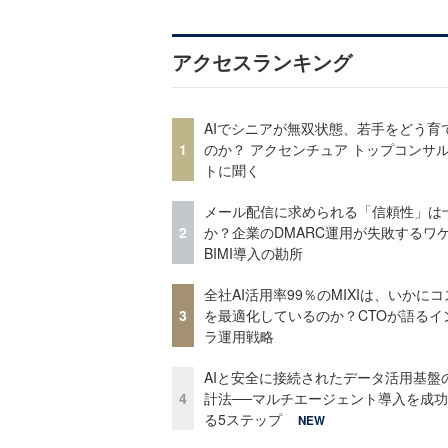
アクセスランキング
AIでシニアが無双状態、若手をどう育
1
のか？ アクセンチュア トップコンサ
トに聞く
メール配信に求められる「信頼性」は
2
か？企業のDMARC運用が失敗するワ
BIMI導入の勘所
全社AI活用率99％のMIXIは、いかに
3
を最適化しているのか？CTOが語るイ
ラ運用戦略
AIと安全に接続されたデータ活用基盤
4
計法──マルチエージェント導入を成
る5ステップ
NEW