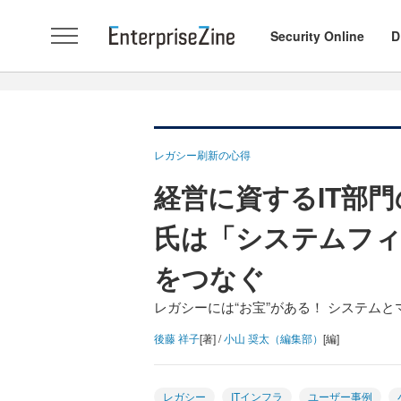
Security Online
D
レガシー刷新の心得
経営に資するIT部門
氏は「システムフィ
をつなぐ
レガシーには“お宝”がある！ システム
後藤 祥子
[著] /
小山 奨太（編集部）
[編]
レガシー
ITインフラ
ユーザー事例