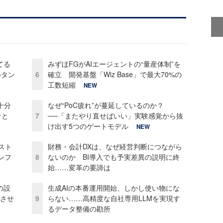
てる
みずほFGがAIエージェントの“量産体制”を
ルタン
6
確立 開発基盤「Wiz Base」で最大70%の
工数短縮
NEW
十分
なぜ“PoC疲れ”が蔓延しているのか？
ケと
7
──「またやり直せばいい」実験感覚から抜
け出す5つのゲートモデル
NEW
コスト
財務・会計DXは、なぜ経営判断につながら
ンフ
8
ないのか BI導入でも予実差異の説明に終
始……変革の要諦は
の設
生成AIの本番運用開始、しかし使い物にな
功させ
9
らない……高精度な自社専用LLMを実現す
るデータ整備の勘所