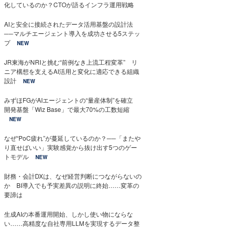
化しているのか？CTOが語るインフラ運用戦略
AIと安全に接続されたデータ活用基盤の設計法
──マルチエージェント導入を成功させる5ステッ
プ
NEW
JR東海がNRIと挑む“前例なき上流工程変革” リ
ニア構想を支えるAI活用と変化に適応できる組織
設計
NEW
みずほFGがAIエージェントの“量産体制”を確立
開発基盤「Wiz Base」で最大70%の工数短縮
NEW
なぜ“PoC疲れ”が蔓延しているのか？──「またや
り直せばいい」実験感覚から抜け出す5つのゲー
トモデル
NEW
財務・会計DXは、なぜ経営判断につながらないの
か BI導入でも予実差異の説明に終始……変革の
要諦は
生成AIの本番運用開始、しかし使い物にならな
い……高精度な自社専用LLMを実現するデータ整