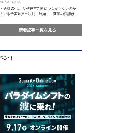
/07/31 08:00
務・会計DXは、なぜ経営判断につながらないのか
導入でも予実差異の説明に終始……変革の要諦は
新着記事一覧を見る
ベント