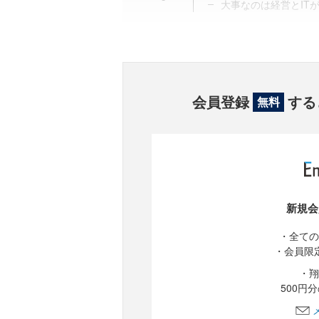
大事なのは経営とIT
会員登録
する
無料
新規会
・全ての
・会員限
・翔
500円