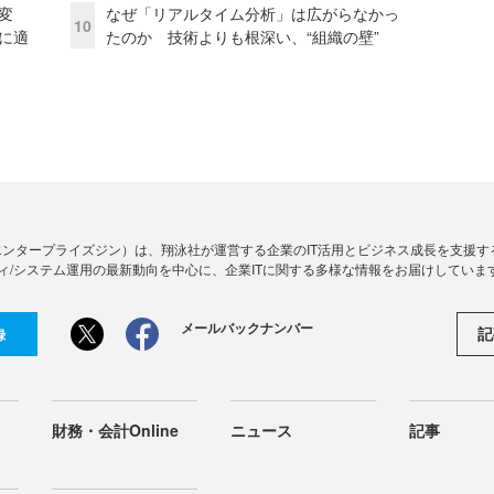
変
なぜ「リアルタイム分析」は広がらなかっ
10
化に適
たのか 技術よりも根深い、“組織の壁”
Zine」（エンタープライズジン）は、翔泳社が運営する企業のIT活用とビジネス成長を支
ィ/システム運用の最新動向を中心に、企業ITに関する多様な情報をお届けしていま
メールバックナンバー
記
録
財務・会計Online
ニュース
記事