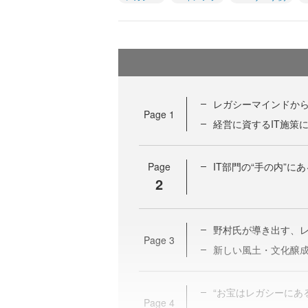
レガシーマインドから
Page
1
経営に資するIT施策
Page
IT部門の“手の内”
2
野村氏が導き出す、
Page
3
新しい風土・文化醸
“お宝はレガシーにあ
Page
4