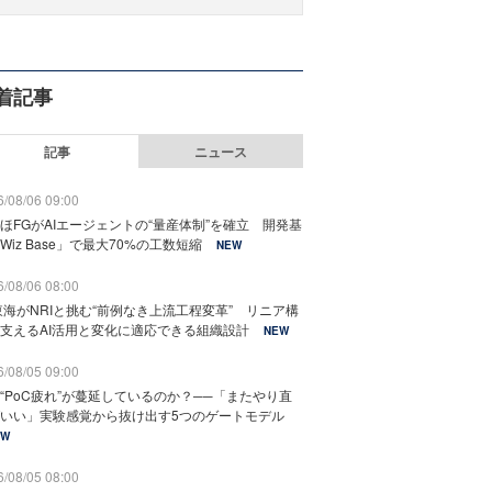
着記事
記事
ニュース
/08/06 09:00
ほFGがAIエージェントの“量産体制”を確立 開発基
Wiz Base」で最大70%の工数短縮
NEW
/08/06 08:00
東海がNRIと挑む“前例なき上流工程変革” リニア構
支えるAI活用と変化に適応できる組織設計
NEW
/08/05 09:00
“PoC疲れ”が蔓延しているのか？──「またやり直
いい」実験感覚から抜け出す5つのゲートモデル
EW
/08/05 08:00