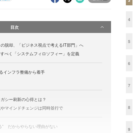
4
目次
5
の脱却、「ビジネス視点で考えるIT部門」へ
にすべく「システムフィロソフィー」を定義
6
にあるインフラ整備から着手
7
レガシー刷新の心得とは？
8
成やマインドチェンジは同時並行で
る” だからやらない理由がない
9