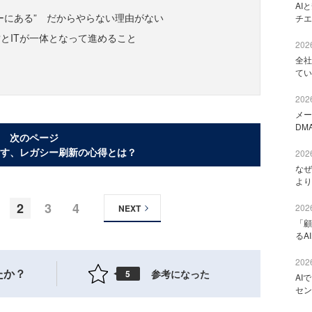
AI
ーにある” だからやらない理由がない
チエ
とITが一体となって進めること
2026
全社
てい
2026
メー
DM
次のページ
す、レガシー刷新の心得とは？
2026
なぜ
より
2
3
4
2026
NEXT
「顧
るA
2026
たか？
参考になった
5
AI
セン