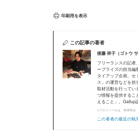
印刷用を表示
この記事の著者
後藤 祥子（ゴトウ 
フリーランスの記者、
ープライズの担当編
タイアップ企画、セ
ス」の運営などを担
取材活動を行ってい
つ情報を提供するこ
えること」。Gallu
※プロフィールは、執筆時点
この著者の最近の執