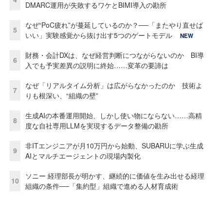
DMARC運用が失敗するワケとBIMI導入の勘所
なぜ“PoC疲れ”が蔓延しているのか？──「またやり直せば
5
いい」実験感覚から抜け出す5つのゲートモデル
NEW
財務・会計DXは、なぜ経営判断につながらないのか BI導
6
入でも予実差異の説明に終始……変革の要諦は
なぜ「リアルタイム分析」は広がらなかったのか 技術よ
7
りも根深い、“組織の壁”
生成AIの本番運用開始、しかし使い物にならない……高精
8
度な自社専用LLMを実現するデータ整備の勘所
非ITエンジニアが月10万円から始動、SUBARUに学ぶ生成
9
AIとマルチエージェントの現場内製化
ソニー 経理部長が明かす、継続的に価値を生み出せる経理
10
組織の条件──「集約型」組織で進める人材育成術