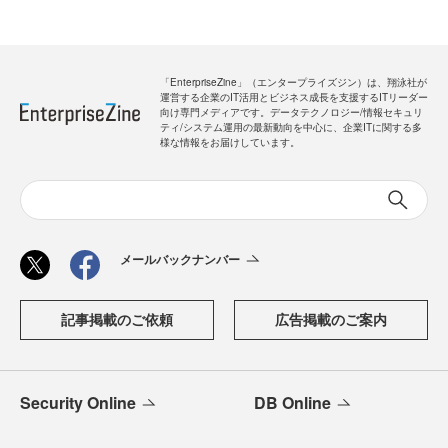
「EnterpriseZine」（エンタープライズジン）は、翔泳社が
運営する企業のIT活用とビジネス成長を支援するITリーダー
向け専門メディアです。データテクノロジー/情報セキュリ
ティ/システム運用の最新動向を中心に、企業ITに関する多
様な情報をお届けしています。
メールバックナンバー
記事掲載のご依頼
広告掲載のご案内
Security Online
DB Online