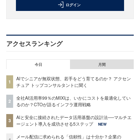
ログイン
アクセスランキング
今日
月間
AIでシニアが無双状態、若手をどう育てるのか？ アクセン
1
チュア トップコンサルタントに聞く
全社AI活用率99％のMIXIは、いかにコストを最適化してい
2
るのか？CTOが語るインフラ運用戦略
AIと安全に接続されたデータ活用基盤の設計法──マルチエ
3
ージェント導入を成功させる5ステップ
NEW
メール配信に求められる「信頼性」は十分か？企業の
4