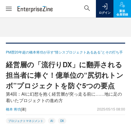
新規
ログイン
会員登録
PM歴20年超の橋本将功が示す“情シスプロジェクトあるある”とその打ち手
経営層の「流行りDX」に翻弄される
担当者に捧ぐ！億単位の“尻切れトン
ボ”プロジェクトを防ぐ5つの要点
第4回：AIに幻想を抱く経営層が突っ走る前に……地に足の
着いたプロジェクトの進め方
橋本 将功
[著]
2025/05/15 08:00
プロジェクトマネジメント
AI
DX