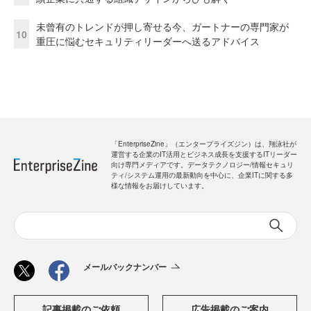
未曾有のトレンドが押し寄せる今、ガートナーの専門家が
10
重圧に悩むセキュリティリーダーへ送るアドバイス
「EnterpriseZine」（エンタープライズジン）は、翔泳社が
運営する企業のIT活用とビジネス成長を支援するITリーダー
向け専門メディアです。データテクノロジー/情報セキュリ
ティ/システム運用の最新動向を中心に、企業ITに関する多
様な情報をお届けしています。
メールバックナンバー
記事掲載のご依頼
広告掲載のご案内