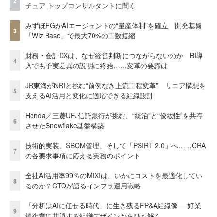
2
チュア トップコンサルタントに聞く
みずほFGがAIエージェントの“量産体制”を確立 開発基盤
3
「Wiz Base」で最大70%の工数短縮
財務・会計DXは、なぜ経営判断につながらないのか BI導
4
入でも予実差異の説明に終始……変革の要諦は
JR東海がNRIと挑む“前例なき上流工程変革” リニア構想を
5
支えるAI活用と変化に適応できる組織設計
Honda／三菱UFJ信託銀行が挑む、“統治”と“俊敏性”を共存
6
させたSnowflake基盤構築
技術的実装、SBOM管理、そして「PSIRT 2.0」へ……CRA
7
の各要求事項に応える実務のポイント
全社AI活用率99％のMIXIは、いかにコストを最適化してい
8
るのか？CTOが語るインフラ運用戦略
「分析はAIに任せる時代」に生き残るFP&A組織像──好業
9
績企業に共通する組織デザインからひも解く