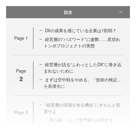
目次
DXの成果を感じている企業は1割弱？
Page
1
経営層の“バズワード”に疲弊……尻切れ
トンボプロジェクトの実態
経営層が語る“ふわっとしたDX”に巻き込
Page
まれないために
2
まずは空中戦をやめる、「技術の検証」
を最優先に
“経営層の現場を知る機会”にきちんと投
資せよ
Page
3
「用心棒」として専門家も活用する