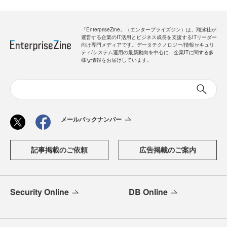
「EnterpriseZine」（エンタープライズジン）は、翔泳社が
運営する企業のIT活用とビジネス成長を支援するITリーダー
向け専門メディアです。データテクノロジー/情報セキュリ
ティ/システム運用の最新動向を中心に、企業ITに関する多
様な情報をお届けしています。
メールバックナンバー
記事掲載のご依頼
広告掲載のご案内
Security Online
DB Online