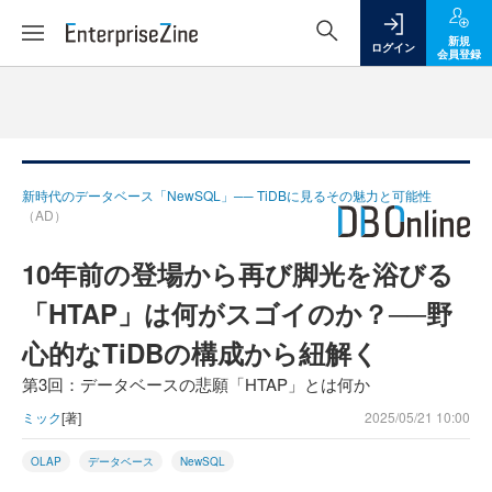
新規
ログイン
会員登録
新時代のデータベース「NewSQL」── TiDBに見るその魅力と可能性
（AD）
10年前の登場から再び脚光を浴びる
「HTAP」は何がスゴイのか？──野
心的なTiDBの構成から紐解く
第3回：データベースの悲願「HTAP」とは何か
ミック
[著]
2025/05/21 10:00
OLAP
データベース
NewSQL