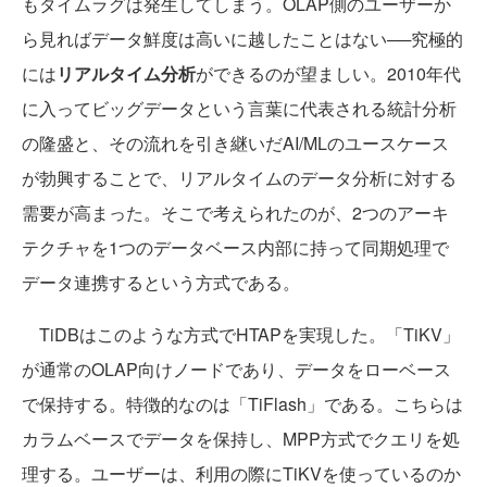
もタイムラグは発生してしまう。OLAP側のユーザーか
ら見ればデータ鮮度は高いに越したことはない──究極的
には
リアルタイム分析
ができるのが望ましい。2010年代
に入ってビッグデータという言葉に代表される統計分析
の隆盛と、その流れを引き継いだAI/MLのユースケース
が勃興することで、リアルタイムのデータ分析に対する
需要が高まった。そこで考えられたのが、2つのアーキ
テクチャを1つのデータベース内部に持って同期処理で
データ連携するという方式である。
TiDBはこのような方式でHTAPを実現した。「TiKV」
が通常のOLAP向けノードであり、データをローベース
で保持する。特徴的なのは「TiFlash」である。こちらは
カラムベースでデータを保持し、MPP方式でクエリを処
理する。ユーザーは、利用の際にTiKVを使っているのか