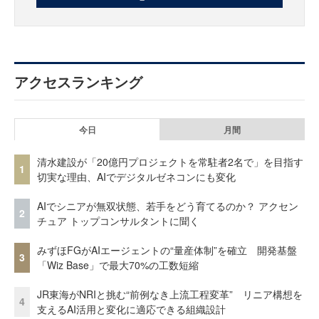
アクセスランキング
今日
月間
清水建設が「20億円プロジェクトを常駐者2名で」を目指す
1
切実な理由、AIでデジタルゼネコンにも変化
AIでシニアが無双状態、若手をどう育てるのか？ アクセン
2
チュア トップコンサルタントに聞く
みずほFGがAIエージェントの“量産体制”を確立 開発基盤
3
「Wiz Base」で最大70%の工数短縮
JR東海がNRIと挑む“前例なき上流工程変革” リニア構想を
4
支えるAI活用と変化に適応できる組織設計