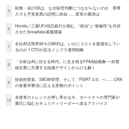
財務・会計DXは、なぜ経営判断につながらないのか BI導
5
入でも予実差異の説明に終始……変革の要諦は
Honda／三菱UFJ信託銀行が挑む、“統治”と“俊敏性”を共存
6
させたSnowflake基盤構築
全社AI活用率99％のMIXIは、いかにコストを最適化してい
7
るのか？CTOが語るインフラ運用戦略
「分析はAIに任せる時代」に生き残るFP&A組織像──好業
8
績企業に共通する組織デザインからひも解く
技術的実装、SBOM管理、そして「PSIRT 2.0」へ……CRA
9
の各要求事項に応える実務のポイント
未曾有のトレンドが押し寄せる今、ガートナーの専門家が
10
重圧に悩むセキュリティリーダーへ送るアドバイス