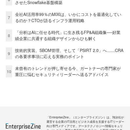
させたSnowflake基盤構築
全社AI活用率99％のMIXIは、いかにコストを最適化してい
7
るのか？CTOが語るインフラ運用戦略
「分析はAIに任せる時代」に生き残るFP&A組織像──好業
8
績企業に共通する組織デザインからひも解く
技術的実装、SBOM管理、そして「PSIRT 2.0」へ……CRA
9
の各要求事項に応える実務のポイント
未曾有のトレンドが押し寄せる今、ガートナーの専門家が
10
重圧に悩むセキュリティリーダーへ送るアドバイス
「EnterpriseZine」（エンタープライズジン）は、翔泳社が
運営する企業のIT活用とビジネス成長を支援するITリーダー
向け専門メディアです。データテクノロジー/情報セキュリ