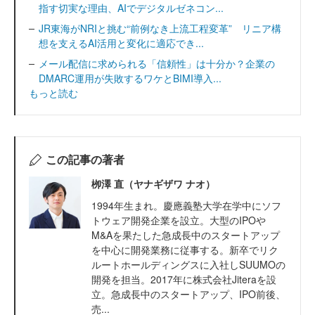
指す切実な理由、AIでデジタルゼネコン...
JR東海がNRIと挑む“前例なき上流工程変革” リニア構
想を支えるAI活用と変化に適応でき...
メール配信に求められる「信頼性」は十分か？企業の
DMARC運用が失敗するワケとBIMI導入...
もっと読む
この記事の著者
栁澤 直（ヤナギザワ ナオ）
1994年生まれ。慶應義塾大学在学中にソフ
トウェア開発企業を設立。大型のIPOや
M&Aを果たした急成長中のスタートアップ
を中心に開発業務に従事する。新卒でリク
ルートホールディングスに入社しSUUMOの
開発を担当。2017年に株式会社Jiteraを設
立。急成長中のスタートアップ、IPO前後、
売...