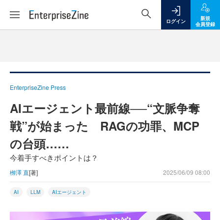
新規
ログイン
会員登録
EnterpriseZine Press
AIエージェント最前線──“文脈争奪
戦”が始まった RAGの功罪、MCP
の台頭……
今着手すべきポイントは？
栁澤 直
[著]
2025/06/09 08:00
AI
LLM
AIエージェント