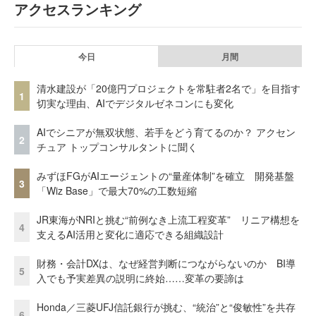
アクセスランキング
今日
月間
清水建設が「20億円プロジェクトを常駐者2名で」を目指す
1
切実な理由、AIでデジタルゼネコンにも変化
AIでシニアが無双状態、若手をどう育てるのか？ アクセン
2
チュア トップコンサルタントに聞く
みずほFGがAIエージェントの“量産体制”を確立 開発基盤
3
「Wiz Base」で最大70%の工数短縮
JR東海がNRIと挑む“前例なき上流工程変革” リニア構想を
4
支えるAI活用と変化に適応できる組織設計
財務・会計DXは、なぜ経営判断につながらないのか BI導
5
入でも予実差異の説明に終始……変革の要諦は
Honda／三菱UFJ信託銀行が挑む、“統治”と“俊敏性”を共存
6