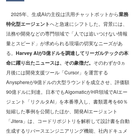
2025年、生成AIの主役は汎用チャットボットから
業務
特化型エージェント
へと急速にシフトした。背景には、
法務や開発などの専門領域で「人では追いつけない情報
量とスピード」が求められる現場の切実なニーズがあ
る。
Harvey AIが3億ドルを調達してリーガルテックの本
命に躍り出たニュースは、その象徴だ。
そのわずか3ヵ
月後には開発支援ツール「Cursor」を運営する
Anysphereが9億ドルの大型ラウンドを成立させ、評価額
90億ドルに到達。日本でもAlgomaticがHR領域でAIエー
ジェント「リクルタAI」を本番導入し、書類選考を60％
短縮した事例を公開したほか、開発AIエージェント
「Jitera」は、コードリポジトリを解析して設計書を自動
生成するリバースエンジニアリング機能、社内ドキュメ