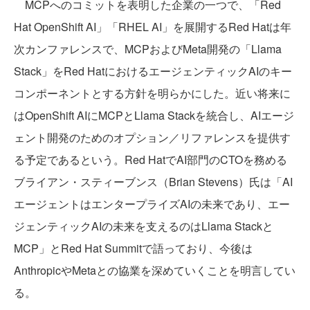
MCPへのコミットを表明した企業の一つで、「Red
Hat OpenShift AI」「RHEL AI」を展開するRed Hatは年
次カンファレンスで、MCPおよびMeta開発の「Llama
Stack」をRed HatにおけるエージェンティックAIのキー
コンポーネントとする方針を明らかにした。近い将来に
はOpenShift AIにMCPとLlama Stackを統合し、AIエージ
ェント開発のためのオプション／リファレンスを提供す
る予定であるという。Red HatでAI部門のCTOを務める
ブライアン・スティーブンス（Brian Stevens）氏は「AI
エージェントはエンタープライズAIの未来であり、エー
ジェンティックAIの未来を支えるのはLlama Stackと
MCP」とRed Hat Summitで語っており、今後は
AnthropicやMetaとの協業を深めていくことを明言してい
る。