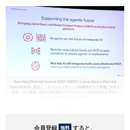
Red HatはRed Hat Summit 2025でMCPとLlama StackをRed Hat
OpenShift AIに統合し、エージェンティックAI開発のコア基盤にすると
発表。近い将来にOpenShift AIのオプションとして提供される予定だ
[クリックすると拡大します]
会員登録
すると、
無料