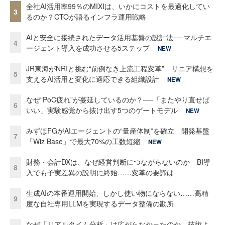
全社AI活用率99％のMIXIは、いかにコストを最適化してい
3
るのか？CTOが語るインフラ運用戦略
AIと安全に接続されたデータ活用基盤の設計法──マルチエ
4
ージェント導入を成功させる5ステップ
NEW
JR東海がNRIと挑む“前例なき上流工程変革” リニア構想を
5
支えるAI活用と変化に適応できる組織設計
NEW
なぜ“PoC疲れ”が蔓延しているのか？──「またやり直せば
6
いい」実験感覚から抜け出す5つのゲートモデル
NEW
みずほFGがAIエージェントの“量産体制”を確立 開発基盤
7
「Wiz Base」で最大70%の工数短縮
NEW
財務・会計DXは、なぜ経営判断につながらないのか BI導
8
入でも予実差異の説明に終始……変革の要諦は
生成AIの本番運用開始、しかし使い物にならない……高精
9
度な自社専用LLMを実現するデータ整備の勘所
なぜ「リアルタイム分析」は広がらなかったのか 技術よ