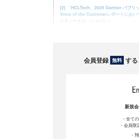
[2]
「
HCLTech、2025 Gartne
Voice of the Customerレポートにおい
イチシーエル・ジャパン）
会員登録
する
無料
新規会
・全ての
・会員限
・翔