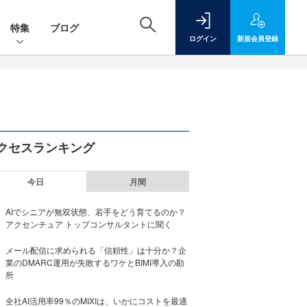
特集
ブログ
ログイン
新規
会員登録
クセスランキング
今日
月間
AIでシニアが無双状態、若手をどう育てるのか？
アクセンチュア トップコンサルタントに聞く
メール配信に求められる「信頼性」は十分か？企
業のDMARC運用が失敗するワケとBIMI導入の勘
所
全社AI活用率99％のMIXIは、いかにコストを最適