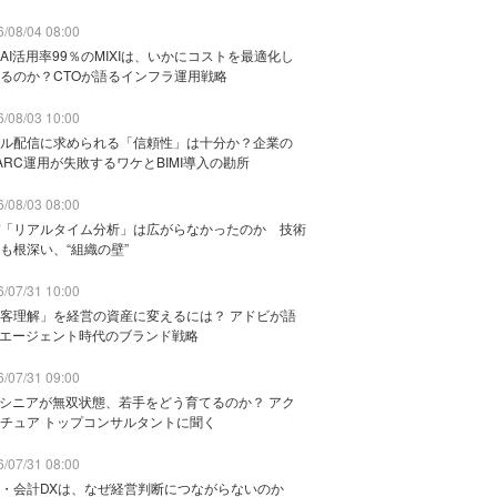
/08/04 08:00
AI活用率99％のMIXIは、いかにコストを最適化し
るのか？CTOが語るインフラ運用戦略
/08/03 10:00
ル配信に求められる「信頼性」は十分か？企業の
ARC運用が失敗するワケとBIMI導入の勘所
/08/03 08:00
「リアルタイム分析」は広がらなかったのか 技術
も根深い、“組織の壁”
/07/31 10:00
客理解」を経営の資産に変えるには？ アドビが語
Iエージェント時代のブランド戦略
/07/31 09:00
でシニアが無双状態、若手をどう育てるのか？ アク
チュア トップコンサルタントに聞く
/07/31 08:00
務・会計DXは、なぜ経営判断につながらないのか