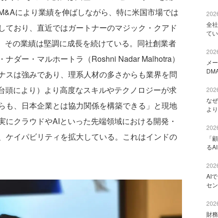
M&Aにより業績を伸ばしながら、特に米国市場では
2026
全社
しており、直近ではガートナーのマジック・クアド
てい
、その業績は堅調に成長を続けている。同社創業者
2026
・マルホートラ（Roshni Nadar Malhotra）
メー
DM
ナスは強みであり、理系人材の多さからも業界を問
の台頭により）より高度なスキルやテクノロジーが求
2026
なぜ
らも、日本企業とは協力関係を構築できる」と現地
より
実にクラウドやAIといった先端領域における開発・
2026
、ケイパビリティを拡大している。これはインドの
「顧
るA
2026
AI
セン
2026
財