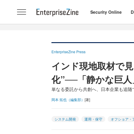
Security Online
D
EnterpriseZine Press
インド現地取材で見
化”──「静かな巨人
単なる委託から共創へ、日本企業も追随
岡本 拓也（編集部）
[著]
システム開発
運用・保守
オフショア・