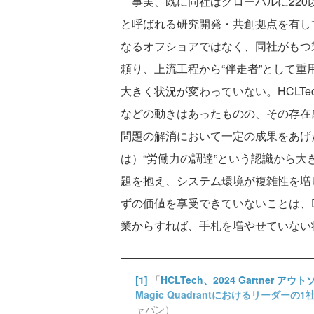
事実、既に同社はグローバルに220
と呼ばれる研究開発・共創拠点を有し
なるオフショアではなく、同社がもつ
頼り、上流工程から“伴走者”として
大きく状況が変わっていない。HCLTe
などの動きはあったものの、その存在感
問題の解消において一定の成果をあげ
は）“労働力の調達”という認識から
題を抱え、システム環境が複雑性を増し
ずの価値を享受できていないことは、
業からすれば、手札を増やせていない
[1]
「
HCLTech、2024 Gartne
Magic Quadrantにおけるリーダーの
ャパン）