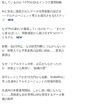
化しているのか？CTOが語るインフラ運用戦略
AIと安全に接続されたデータ活用基盤の設計法
──マルチエージェント導入を成功させる5ステッ
プ
NEW
なぜ“PoC疲れ”が蔓延しているのか？──「またや
り直せばいい」実験感覚から抜け出す5つのゲー
トモデル
NEW
財務・会計DXは、なぜ経営判断につながらないの
か BI導入でも予実差異の説明に終始……変革の
要諦は
なぜ「リアルタイム分析」は広がらなかったの
か 技術よりも根深い、“組織の壁”
非ITエンジニアが月10万円から始動、SUBARUに
学ぶ生成AIとマルチエージェントの現場内製化
生成AIの本番運用開始、しかし使い物にならな
い……高精度な自社専用LLMを実現するデータ整
備の勘所