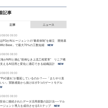
着記事
記事
ニュース
/08/06 09:00
ほFGがAIエージェントの“量産体制”を確立 開発基
Wiz Base」で最大70%の工数短縮
NEW
/08/06 08:00
東海がNRIと挑む“前例なき上流工程変革” リニア構
支えるAI活用と変化に適応できる組織設計
NEW
/08/05 09:00
“PoC疲れ”が蔓延しているのか？──「またやり直
いい」実験感覚から抜け出す5つのゲートモデル
EW
/08/05 08:00
と安全に接続されたデータ活用基盤の設計法──マル
ージェント導入を成功させる5ステップ
NEW