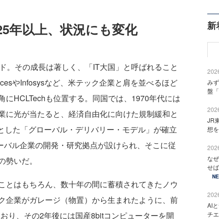
新
ら25年以上、状況にも変化
ド。その成長は著しく、「IT大国」と呼ばれること
2026
ServicesやInfosysなど、米テック企業と肩を並べるほど
みず
盤「
HCLTechも位置する。同国では、1970年代には
2026
業に光が当たると、経済自由化に向けた規制緩和と
JR
軸とした「グローバル・デリバリー・モデル」が確立
想を
ったグローバル企業の開発・研究拠点が設けられ、そこに従
2026
なぜ
の勢いだ。
せば
N
ことはもちろん、数十年の間に蓄積されてきたノウ
2026
ク企業がガレージ（物置）から生まれたように、前
AI
チエ
れており、その2年後には国産8bitコンピューターを開