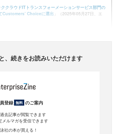
r パブリッククラウドITトランスフォーメーションサービス部門の
てCustomers’ Choiceに選出
」（2025年05月27日、エ
と、
続きをお読みいただけます
員登録
のご案内
無料
過去記事が閲覧できます
定メルマガを受信できます
泳社の本が買える！