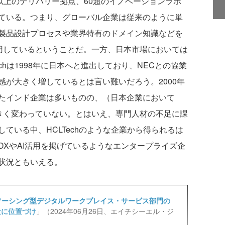
以上のデリバリー拠点、60超のイノベーションラボ
ている。つまり、グローバル企業は従来のように単
製品設計プロセスや業界特有のドメイン知識などを
重用しているということだ。一方、日本市場においては
chは1998年に日本へと進出しており、NECとの協業
が大きく増しているとは言い難いだろう。2000年
たインド企業は多いものの、（日本企業において
大きく変わっていない。とはいえ、専門人材の不足に課
ている中、HCLTechのような企業から得られるは
DXやAI活用を掲げているようなエンタープライズ企
状況ともいえる。
r アウトソーシング型デジタルワークプレイス・サービス部門の
1社に位置づけ
」（2024年06月26日、エイチシーエル・ジ