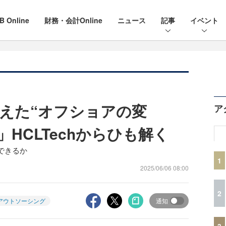
B Online
財務・会計Online
ニュース
記事
イベント
えた“オフショアの変
ア
」HCLTechからひも解く
できるか
1
2025/06/06 08:00
2
アウトソーシング
通知
3