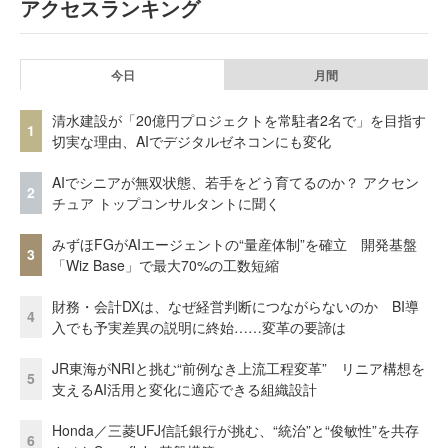
アクセスランキング
今日
月間
清水建設が「20億円プロジェクトを常駐者2名で」を目指す
1
切実な理由、AIでデジタルゼネコンにも変化
AIでシニアが無双状態、若手をどう育てるのか？ アクセン
2
チュア トップコンサルタントに聞く
みずほFGがAIエージェントの“量産体制”を確立 開発基盤
3
「Wiz Base」で最大70%の工数短縮
財務・会計DXは、なぜ経営判断につながらないのか BI導
4
入でも予実差異の説明に終始……変革の要諦は
JR東海がNRIと挑む“前例なき上流工程変革” リニア構想を
5
支えるAI活用と変化に適応できる組織設計
Honda／三菱UFJ信託銀行が挑む、“統治”と“俊敏性”を共存
6