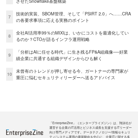
させたSnowflake基盤構築
技術的実装、SBOM管理、そして「PSIRT 2.0」へ……CRA
7
の各要求事項に応える実務のポイント
全社AI活用率99％のMIXIは、いかにコストを最適化してい
8
るのか？CTOが語るインフラ運用戦略
「分析はAIに任せる時代」に生き残るFP&A組織像──好業
9
績企業に共通する組織デザインからひも解く
未曾有のトレンドが押し寄せる今、ガートナーの専門家が
10
重圧に悩むセキュリティリーダーへ送るアドバイス
「EnterpriseZine」（エンタープライズジン）は、翔泳社が
運営する企業のIT活用とビジネス成長を支援するITリーダー
向け専門メディアです。データテクノロジー/情報セキュリ
ティ/システム運用の最新動向を中心に、企業ITに関する多