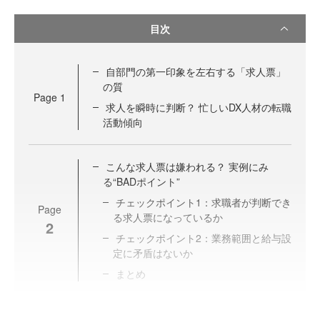
目次
自部門の第一印象を左右する「求人票」
の質
Page
1
求人を瞬時に判断？ 忙しいDX人材の転職
活動傾向
こんな求人票は嫌われる？ 実例にみ
る“BADポイント”
チェックポイント1：求職者が判断でき
Page
る求人票になっているか
2
チェックポイント2：業務範囲と給与設
定に矛盾はないか
まとめ