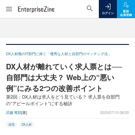
新規
ログイン
会員登録
DX人材難のIT部門に捧ぐ「優秀な人材と自部門のマッチング法」
DX人材が離れていく求人票とは──
自部門は大丈夫？ Web上の“悪い
例”にみる2つの改善ポイント
第2回：DX人材は求人をどう見ている？ 求人票を自部門
の“アピールポイント”にする秘訣
武藤 竜耶
[著]
2025/07/10 08:00
採用
DX人材