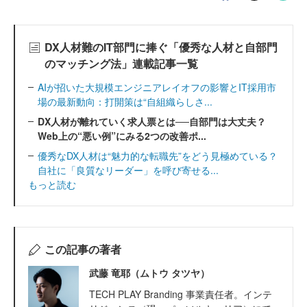
DX人材難のIT部門に捧ぐ「優秀な人材と自部門
のマッチング法」連載記事一覧
AIが招いた大規模エンジニアレイオフの影響とIT採用市
場の最新動向：打開策は“自組織らしさ...
DX人材が離れていく求人票とは──自部門は大丈夫？
Web上の“悪い例”にみる2つの改善ポ...
優秀なDX人材は“魅力的な転職先”をどう見極めている？
自社に「良質なリーダー」を呼び寄せる...
もっと読む
この記事の著者
武藤 竜耶（ムトウ タツヤ）
TECH PLAY Branding 事業責任者。インテ