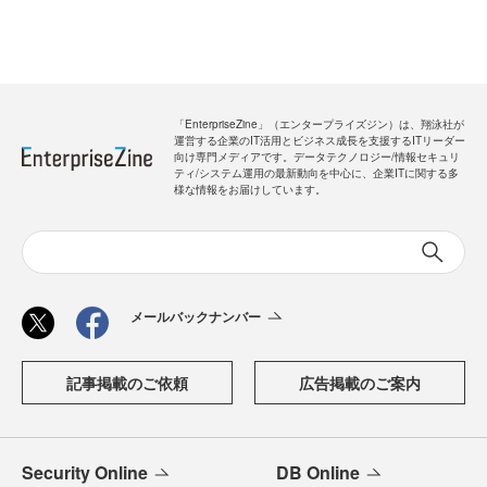
「EnterpriseZine」（エンタープライズジン）は、翔泳社が
運営する企業のIT活用とビジネス成長を支援するITリーダー
向け専門メディアです。データテクノロジー/情報セキュリ
ティ/システム運用の最新動向を中心に、企業ITに関する多
様な情報をお届けしています。
メールバックナンバー
記事掲載のご依頼
広告掲載のご案内
Security Online
DB Online