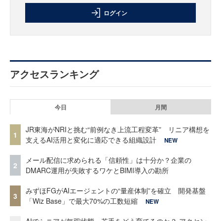
ログイン
アクセスランキング
今日
月間
JR東海がNRIと挑む“前例なき上流工程変革” リニア構想を
1
支えるAI活用と変化に適応できる組織設計
NEW
メール配信に求められる「信頼性」は十分か？企業の
2
DMARC運用が失敗するワケとBIMI導入の勘所
みずほFGがAIエージェントの“量産体制”を確立 開発基盤
3
「Wiz Base」で最大70%の工数短縮
NEW