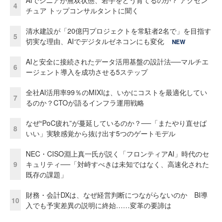
AIでシニアが無双状態、若手をどう育てるのか？ アクセン
4
チュア トップコンサルタントに聞く
清水建設が「20億円プロジェクトを常駐者2名で」を目指す
5
切実な理由、AIでデジタルゼネコンにも変化
NEW
AIと安全に接続されたデータ活用基盤の設計法──マルチエ
6
ージェント導入を成功させる5ステップ
全社AI活用率99％のMIXIは、いかにコストを最適化してい
7
るのか？CTOが語るインフラ運用戦略
なぜ“PoC疲れ”が蔓延しているのか？──「またやり直せば
8
いい」実験感覚から抜け出す5つのゲートモデル
NEC・CISO淵上真一氏が説く「フロンティアAI」時代のセ
9
キュリティ──「対峙すべきは未知ではなく、高速化された
既存の課題」
財務・会計DXは、なぜ経営判断につながらないのか BI導
10
入でも予実差異の説明に終始……変革の要諦は