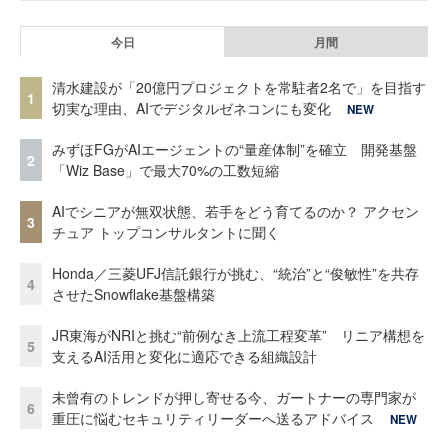
今日
月間
清水建設が「20億円プロジェクトを常駐者2名で」を目指す
1
切実な理由、AIでデジタルゼネコンにも変化
NEW
みずほFGがAIエージェントの“量産体制”を確立 開発基盤
2
「Wiz Base」で最大70%の工数短縮
AIでシニアが無双状態、若手をどう育てるのか？ アクセン
3
チュア トップコンサルタントに聞く
Honda／三菱UFJ信託銀行が挑む、“統治”と“俊敏性”を共存
4
させたSnowflake基盤構築
JR東海がNRIと挑む“前例なき上流工程変革” リニア構想を
5
支えるAI活用と変化に適応できる組織設計
未曾有のトレンドが押し寄せる今、ガートナーの専門家が
6
重圧に悩むセキュリティリーダーへ送るアドバイス
NEW