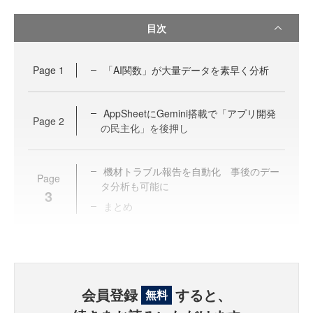
目次
Page
1
「AI関数」が大量データを素早く分析
AppSheetにGemini搭載で「アプリ開発
Page
2
の民主化」を後押し
機材トラブル報告を自動化 事後のデー
Page
タ分析も可能に
3
まとめ
会員登録
すると、
無料