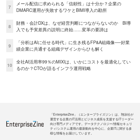
メール配信に求められる「信頼性」は十分か？企業の
7
DMARC運用が失敗するワケとBIMI導入の勘所
財務・会計DXは、なぜ経営判断につながらないのか BI導
8
入でも予実差異の説明に終始……変革の要諦は
「分析はAIに任せる時代」に生き残るFP&A組織像──好業
9
績企業に共通する組織デザインからひも解く
全社AI活用率99％のMIXIは、いかにコストを最適化してい
10
るのか？CTOが語るインフラ運用戦略
「EnterpriseZine」（エンタープライズジン）は、翔泳社が
運営する企業のIT活用とビジネス成長を支援するITリーダー
向け専門メディアです。データテクノロジー/情報セキュリ
ティ/システム運用の最新動向を中心に、企業ITに関する多
様な情報をお届けしています。