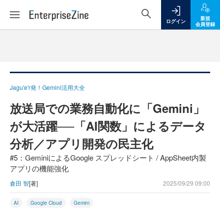
新規
ログイン
会員登録
Jagu'e'r発！Gemini活用大全
放送局での業務自動化に「Gemini」
が大活躍──「AI関数」によるデータ
分析／アプリ開発の民主化
#5：GeminiによるGoogle スプレッドシート / AppSheet内製
アプリの機能強化
倉田 智
[著]
2025/09/29 09:00
AI
Google Cloud
Gemini