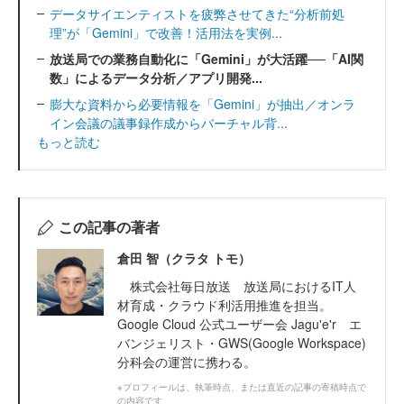
データサイエンティストを疲弊させてきた“分析前処
理”が「Gemini」で改善！活用法を実例...
放送局での業務自動化に「Gemini」が大活躍──「AI関
数」によるデータ分析／アプリ開発...
膨大な資料から必要情報を「Gemini」が抽出／オンラ
イン会議の議事録作成からバーチャル背...
もっと読む
この記事の著者
倉田 智（クラタ トモ）
株式会社毎日放送 放送局におけるIT人
材育成・クラウド利活用推進を担当。
Google Cloud 公式ユーザー会 Jagu'e'r エ
バンジェリスト・GWS(Google Workspace)
分科会の運営に携わる。
※プロフィールは、執筆時点、または直近の記事の寄稿時点で
の内容です