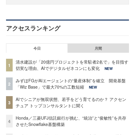
アクセスランキング
今日
月間
清水建設が「20億円プロジェクトを常駐者2名で」を目指す
1
切実な理由、AIでデジタルゼネコンにも変化
NEW
みずほFGがAIエージェントの“量産体制”を確立 開発基盤
2
「Wiz Base」で最大70%の工数短縮
NEW
AIでシニアが無双状態、若手をどう育てるのか？ アクセン
3
チュア トップコンサルタントに聞く
Honda／三菱UFJ信託銀行が挑む、“統治”と“俊敏性”を共存
4
させたSnowflake基盤構築