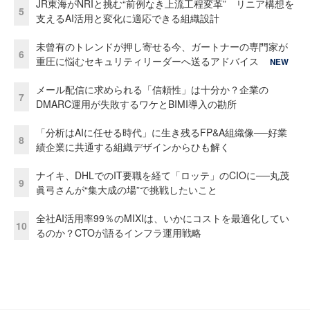
JR東海がNRIと挑む“前例なき上流工程変革” リニア構想を
5
支えるAI活用と変化に適応できる組織設計
未曾有のトレンドが押し寄せる今、ガートナーの専門家が
6
重圧に悩むセキュリティリーダーへ送るアドバイス
NEW
メール配信に求められる「信頼性」は十分か？企業の
7
DMARC運用が失敗するワケとBIMI導入の勘所
「分析はAIに任せる時代」に生き残るFP&A組織像──好業
8
績企業に共通する組織デザインからひも解く
ナイキ、DHLでのIT要職を経て「ロッテ」のCIOに──丸茂
9
眞弓さんが“集大成の場”で挑戦したいこと
全社AI活用率99％のMIXIは、いかにコストを最適化してい
10
るのか？CTOが語るインフラ運用戦略