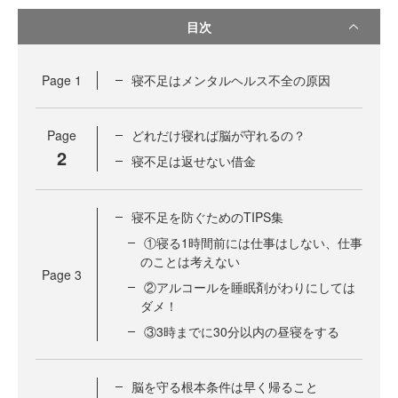
目次
Page
1
寝不足はメンタルヘルス不全の原因
Page
どれだけ寝れば脳が守れるの？
2
寝不足は返せない借金
寝不足を防ぐためのTIPS集
①寝る1時間前には仕事はしない、仕事
のことは考えない
Page
3
②アルコールを睡眠剤がわりにしては
ダメ！
③3時までに30分以内の昼寝をする
脳を守る根本条件は早く帰ること