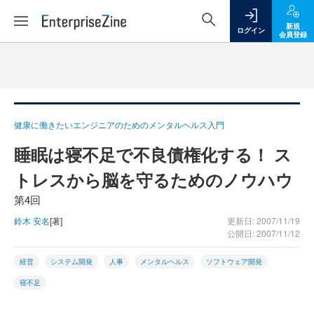
新規
ログイン
会員登録
健康に働きたいエンジニアのためのメンタルヘルス入門
睡眠は寝不足で不良債権化する！ ス
トレスから脳を守るためのノウハウ
第4回
鈴木 安名
[著]
更新日: 2007/11/19
公開日: 2007/11/12
経営
システム開発
人事
メンタルヘルス
ソフトウェア開発
寝不足