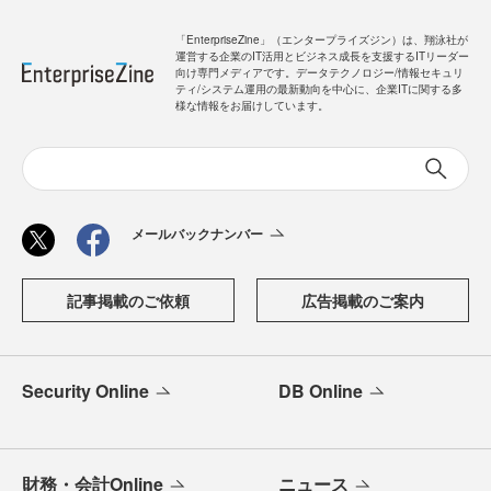
「EnterpriseZine」（エンタープライズジン）は、翔泳社が
運営する企業のIT活用とビジネス成長を支援するITリーダー
向け専門メディアです。データテクノロジー/情報セキュリ
ティ/システム運用の最新動向を中心に、企業ITに関する多
様な情報をお届けしています。
メールバックナンバー
記事掲載のご依頼
広告掲載のご案内
Security Online
DB Online
財務・会計Online
ニュース