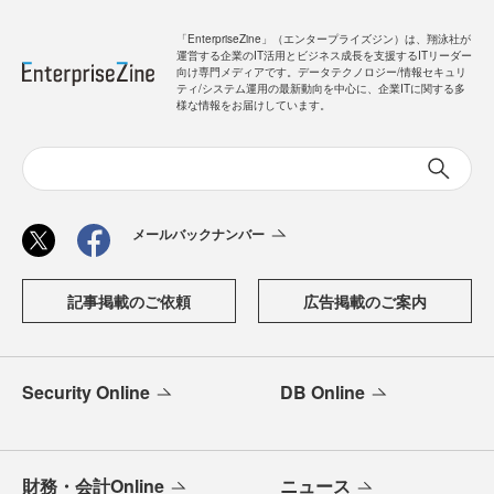
「EnterpriseZine」（エンタープライズジン）は、翔泳社が
運営する企業のIT活用とビジネス成長を支援するITリーダー
向け専門メディアです。データテクノロジー/情報セキュリ
ティ/システム運用の最新動向を中心に、企業ITに関する多
様な情報をお届けしています。
メールバックナンバー
記事掲載のご依頼
広告掲載のご案内
Security Online
DB Online
財務・会計Online
ニュース