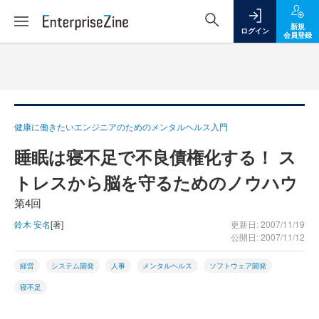
新規
ログイン
会員登録
健康に働きたいエンジニアのためのメンタルヘルス入門
睡眠は寝不足で不良債権化する！ ス
トレスから脳を守るためのノウハウ
第4回
鈴木 安名
[著]
更新日: 2007/11/19
公開日: 2007/11/12
経営
システム開発
人事
メンタルヘルス
ソフトウェア開発
寝不足