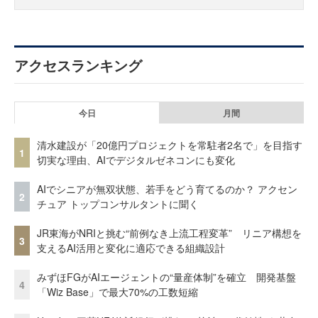
アクセスランキング
今日
月間
清水建設が「20億円プロジェクトを常駐者2名で」を目指す
1
切実な理由、AIでデジタルゼネコンにも変化
AIでシニアが無双状態、若手をどう育てるのか？ アクセン
2
チュア トップコンサルタントに聞く
JR東海がNRIと挑む“前例なき上流工程変革” リニア構想を
3
支えるAI活用と変化に適応できる組織設計
みずほFGがAIエージェントの“量産体制”を確立 開発基盤
4
「Wiz Base」で最大70%の工数短縮