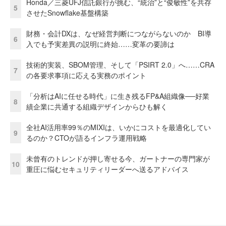
Honda／三菱UFJ信託銀行が挑む、“統治”と“俊敏性”を共存
5
させたSnowflake基盤構築
財務・会計DXは、なぜ経営判断につながらないのか BI導
6
入でも予実差異の説明に終始……変革の要諦は
技術的実装、SBOM管理、そして「PSIRT 2.0」へ……CRA
7
の各要求事項に応える実務のポイント
「分析はAIに任せる時代」に生き残るFP&A組織像──好業
8
績企業に共通する組織デザインからひも解く
全社AI活用率99％のMIXIは、いかにコストを最適化してい
9
るのか？CTOが語るインフラ運用戦略
未曾有のトレンドが押し寄せる今、ガートナーの専門家が
10
重圧に悩むセキュリティリーダーへ送るアドバイス