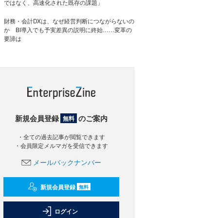
ではなく、高速化された既存の課題」
財務・会計DXは、なぜ経営判断につながらないの
か BI導入でも予実差異の説明に終始……変革の
要諦は
新規会員登録
のご案内
無料
・全ての過去記事が閲覧できます
・会員限定メルマガを受信できます
メールバックナンバー
新規会員登録
無料
ログイン