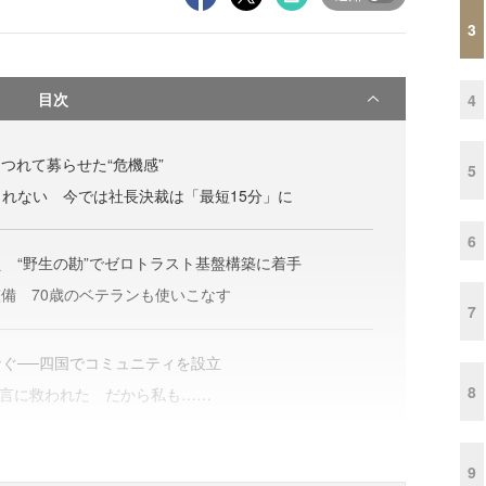
3
目次
4
につれて募らせた“危機感”
5
れない 今では社長決裁は「最短15分」に
6
 “野生の勘”でゼロトラスト基盤構築に着手
整備 70歳のベテランも使いこなす
7
ぐ──四国でコミュニティを設立
8
一言に救われた だから私も……
9