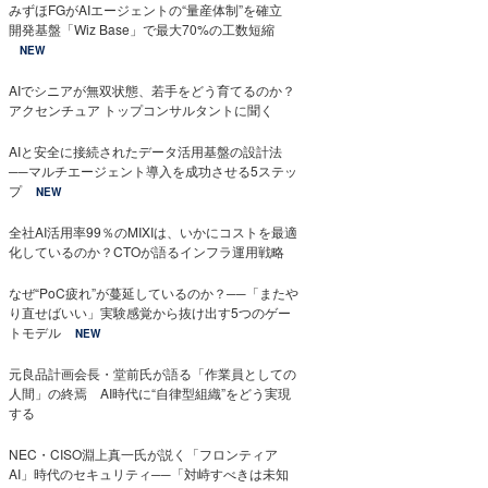
みずほFGがAIエージェントの“量産体制”を確立
開発基盤「Wiz Base」で最大70%の工数短縮
NEW
AIでシニアが無双状態、若手をどう育てるのか？
アクセンチュア トップコンサルタントに聞く
AIと安全に接続されたデータ活用基盤の設計法
──マルチエージェント導入を成功させる5ステッ
プ
NEW
全社AI活用率99％のMIXIは、いかにコストを最適
化しているのか？CTOが語るインフラ運用戦略
なぜ“PoC疲れ”が蔓延しているのか？──「またや
り直せばいい」実験感覚から抜け出す5つのゲー
トモデル
NEW
元良品計画会長・堂前氏が語る「作業員としての
人間」の終焉 AI時代に“自律型組織”をどう実現
する
NEC・CISO淵上真一氏が説く「フロンティア
AI」時代のセキュリティ──「対峙すべきは未知