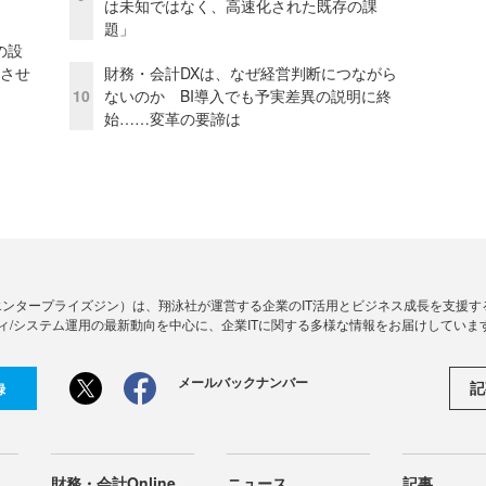
は未知ではなく、高速化された既存の課
題」
の設
功させ
財務・会計DXは、なぜ経営判断につながら
10
ないのか BI導入でも予実差異の説明に終
始……変革の要諦は
Zine」（エンタープライズジン）は、翔泳社が運営する企業のIT活用とビジネス成長を支
ィ/システム運用の最新動向を中心に、企業ITに関する多様な情報をお届けしていま
メールバックナンバー
記
録
財務・会計Online
ニュース
記事