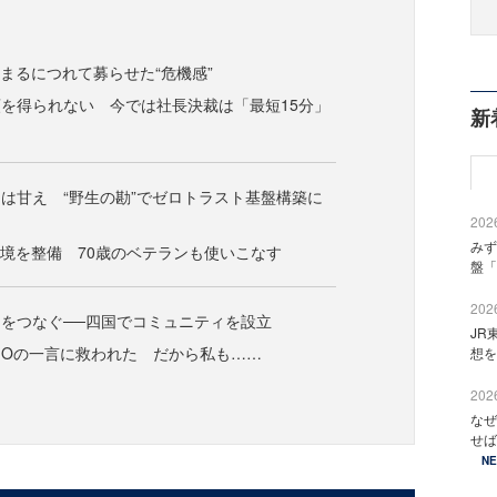
集まるにつれて募らせた“危機感”
を得られない 今では社長決裁は「最短15分」
新
は甘え “野生の勘”でゼロトラスト基盤構築に
2026
みず
環境を整備 70歳のベテランも使いこなす
盤「
2026
をつなぐ──四国でコミュニティを設立
JR
IOの一言に救われた だから私も……
想を
2026
なぜ
せば
N