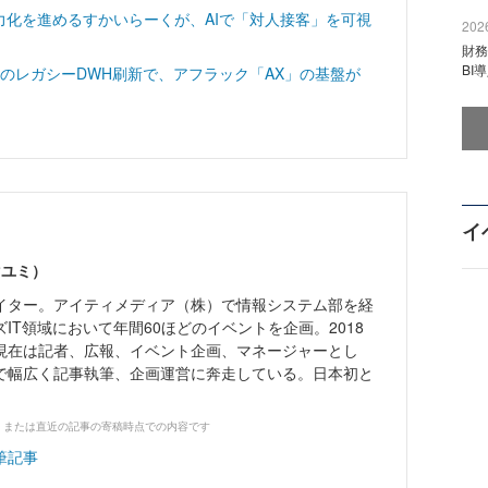
力化を進めるすかいらーくが、AIで「対人接客」を可視
2026
財
BI
分のレガシーDWH刷新で、アフラック「AX」の基盤が
イ
マユミ）
イター。アイティメディア（株）で情報システム部を経
IT領域において年間60ほどのイベントを企画。2018
現在は記者、広報、イベント企画、マネージャーとし
で幅広く記事執筆、企画運営に奔走している。日本初と
、または直近の記事の寄稿時点での内容です
筆記事