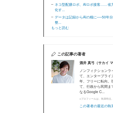
ネコ型配膳ロボ、AIロボ接客……省
化す...
データは記録からAIの糧に──50年
整...
もっと読む
この記事の著者
酒井 真弓（サカイ 
ノンフィクションラ
て、エンタープライズ
年、フリーに転向。
て、行政から民間ま
なるGoogle C...
※プロフィールは、執筆時点
この著者の最近の執