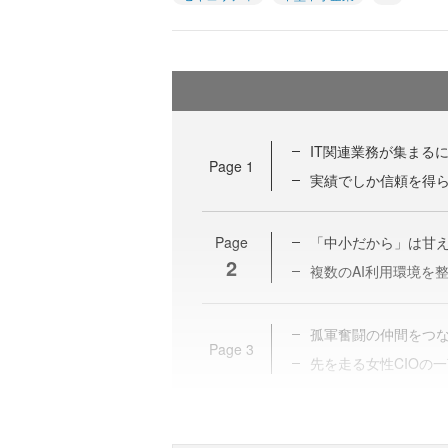
IT関連業務が集まる
Page
1
実績でしか信頼を得ら
Page
「中小だから」は甘え
2
複数のAI利用環境を
孤軍奮闘の仲間をつな
Page
3
先を走る女性CIOの