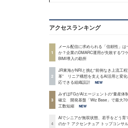
アクセスランキング
メール配信に求められる「信頼性」は
1
か？企業のDMARC運用が失敗するワ
BIMI導入の勘所
JR東海がNRIと挑む“前例なき上流工程
2
革” リニア構想を支えるAI活用と変
応できる組織設計
NEW
みずほFGがAIエージェントの“量産体制
3
確立 開発基盤「Wiz Base」で最大7
工数短縮
NEW
AIでシニアが無双状態、若手をどう育
4
のか？ アクセンチュア トップコンサ