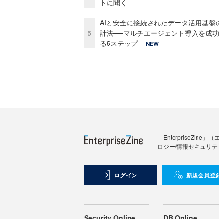
トに聞く
AIと安全に接続されたデータ活用基盤
5
計法──マルチエージェント導入を成
る5ステップ
NEW
「Enterprise
ロジー/情報セキュリテ
ログイン
新規会員登
Security Online
DB Online