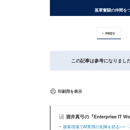
孤軍奮闘の仲間を
PREV
この記事は参考になりまし
印刷用を表示
酒井真弓の『Enterprise I
接客現場でAI実用の先陣を切る──「J