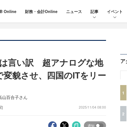
B Online
財務・会計Online
ニュース
記事
イベント
は言い訳 超アナログな地
ア
で変貌させ、四国のITをリー
1
 高山百合子さん
写]
2025/11/04 08:00
2
通知