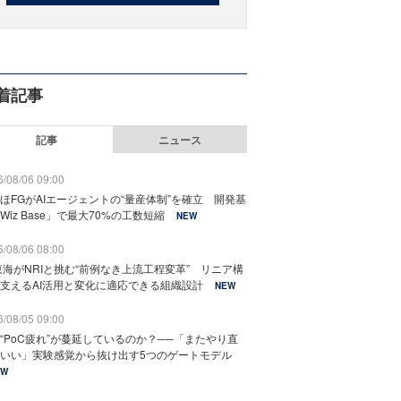
着記事
記事
ニュース
/08/06 09:00
ほFGがAIエージェントの“量産体制”を確立 開発基
Wiz Base」で最大70%の工数短縮
NEW
/08/06 08:00
東海がNRIと挑む“前例なき上流工程変革” リニア構
支えるAI活用と変化に適応できる組織設計
NEW
/08/05 09:00
“PoC疲れ”が蔓延しているのか？──「またやり直
いい」実験感覚から抜け出す5つのゲートモデル
EW