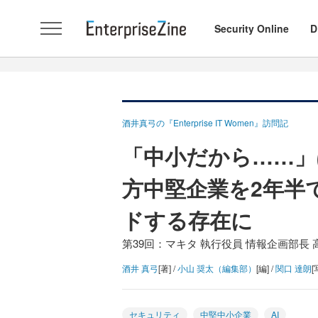
Security Online
D
酒井真弓の『Enterprise IT Women』訪問記
「中小だから……」
方中堅企業を2年半
ドする存在に
第39回：マキタ 執行役員 情報企画部長
酒井 真弓
[著] /
小山 奨太（編集部）
[編] /
関口 達朗
[
セキュリティ
中堅中小企業
AI