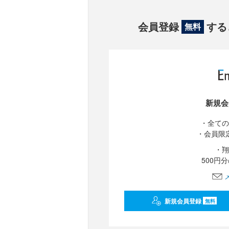
会員登録
する
無料
新規会
・全ての
・会員限
・翔
500円
新規会員登録
無料