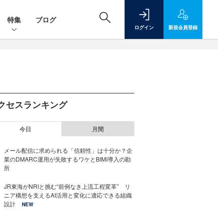
特集
ブログ
ログイン
新規
会員登録
クセスランキング
今日
月間
メール配信に求められる「信頼性」は十分か？企
業のDMARC運用が失敗するワケとBIMI導入の勘
所
JR東海がNRIと挑む“前例なき上流工程変革” リ
ニア構想を支えるAI活用と変化に適応できる組織
設計
NEW