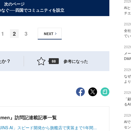
2026
次のページ
AI
つなぐ──四国でコミュニティを設立
チエ
2026
全社
1
2
3
NEXT
てい
2026
メー
DM
たか？
参考になった
88
2026
なぜ
より
2026
「顧
るA
2026
T Women』訪問記連載記事一覧
AI
セン
INS AI」スピード開発から旗艦店で実装まで1年間...