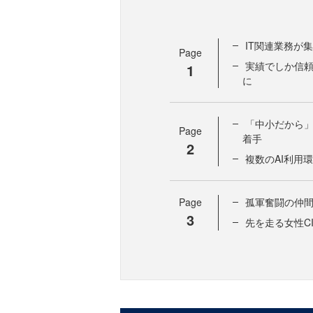
IT関連業務が
Page
実績でしか信頼
1
に
「中小だから」
Page
着手
2
複数のAI利用
Page
孤軍奮闘の仲間
3
先を走る女性C