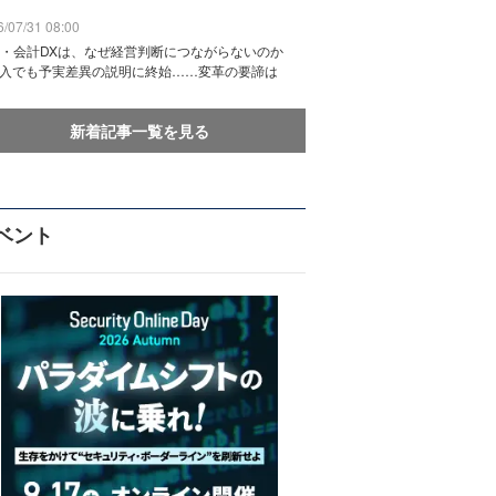
/07/31 08:00
務・会計DXは、なぜ経営判断につながらないのか
導入でも予実差異の説明に終始……変革の要諦は
新着記事一覧を見る
ベント