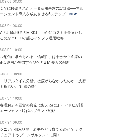
/08/05 08:00
と安全に接続されたデータ活用基盤の設計法──マル
ージェント導入を成功させる5ステップ
NEW
/08/04 08:00
AI活用率99％のMIXIは、いかにコストを最適化し
るのか？CTOが語るインフラ運用戦略
/08/03 10:00
ル配信に求められる「信頼性」は十分か？企業の
ARC運用が失敗するワケとBIMI導入の勘所
/08/03 08:00
「リアルタイム分析」は広がらなかったのか 技術
も根深い、“組織の壁”
/07/31 10:00
客理解」を経営の資産に変えるには？ アドビが語
Iエージェント時代のブランド戦略
/07/31 09:00
でシニアが無双状態、若手をどう育てるのか？ アク
チュア トップコンサルタントに聞く