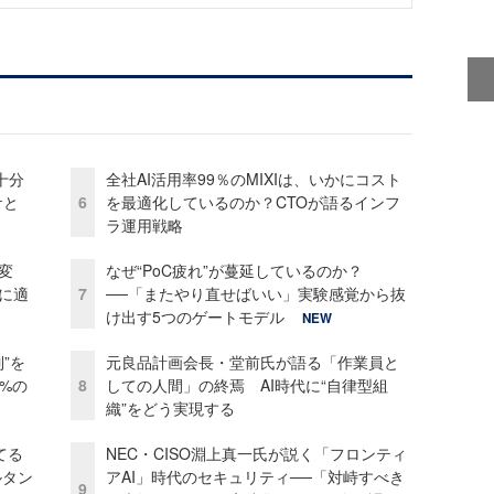
十分
全社AI活用率99％のMIXIは、いかにコスト
ケと
6
を最適化しているのか？CTOが語るインフ
ラ運用戦略
変
なぜ“PoC疲れ”が蔓延しているのか？
化に適
7
──「またやり直せばいい」実験感覚から抜
け出す5つのゲートモデル
NEW
”を
元良品計画会長・堂前氏が語る「作業員と
0%の
8
しての人間」の終焉 AI時代に“自律型組
織”をどう実現する
てる
NEC・CISO淵上真一氏が説く「フロンティ
ルタン
アAI」時代のセキュリティ──「対峙すべき
9