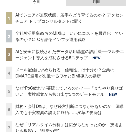
今日
月間
AIでシニアが無双状態、若手をどう育てるのか？ アクセン
1
チュア トップコンサルタントに聞く
全社AI活用率99％のMIXIは、いかにコストを最適化してい
2
るのか？CTOが語るインフラ運用戦略
AIと安全に接続されたデータ活用基盤の設計法──マルチエ
3
ージェント導入を成功させる5ステップ
NEW
メール配信に求められる「信頼性」は十分か？企業の
4
DMARC運用が失敗するワケとBIMI導入の勘所
なぜ“PoC疲れ”が蔓延しているのか？──「またやり直せば
5
いい」実験感覚から抜け出す5つのゲートモデル
NEW
財務・会計DXは、なぜ経営判断につながらないのか BI導
6
入でも予実差異の説明に終始……変革の要諦は
なぜ「リアルタイム分析」は広がらなかったのか 技術よ
7
りも根深い、“組織の壁”