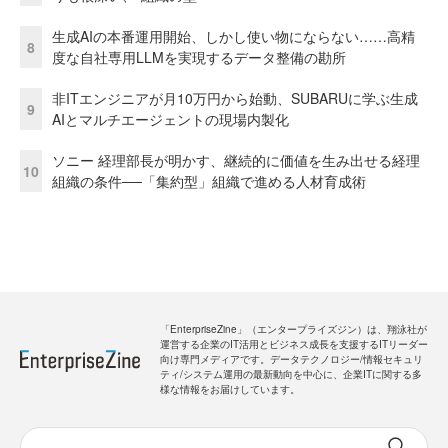
生成AIの本番運用開始、しかし使い物にならない……高精
8
度な自社専用LLMを実現するデータ整備の勘所
非ITエンジニアが月10万円から始動、SUBARUに学ぶ生成
9
AIとマルチエージェントの現場内製化
ソニー 経理部長が明かす、継続的に価値を生み出せる経理
10
組織の条件──「集約型」組織で進める人材育成術
「EnterpriseZine」（エンタープライズジン）は、翔泳社が
運営する企業のIT活用とビジネス成長を支援するITリーダー
向け専門メディアです。データテクノロジー/情報セキュリ
ティ/システム運用の最新動向を中心に、企業ITに関する多
様な情報をお届けしています。