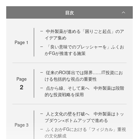
目次
中外製薬が進める「困りごと起点」のア
イデア集め
Page
1
「良い意味でのプレッシャーを」ふくお
かFGが推進する施策
従来のROI算出では限界……IT投資にお
Page
ける包括的な視点の重要性
2
点から線、そして束へ 中外製薬は段階
的な投資戦略を採用
人と文化の壁を打破へ 中外製薬はトッ
プダウン×ボトムアップで進める
Page
3
ふくおかFGにおける「フィジカル」重視
の文化醸成