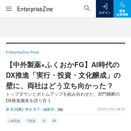
新規
ログイン
会員登録
EnterpriseZine Press
【中外製薬×ふくおかFG】AI時代の
DX推進「実行・投資・文化醸成」の
壁に、両社はどう立ち向かった？
トップダウンとボトムアップを組み合わせた、部門横断の
DX推進施策を語り合う
森 英信
[著] /
奥谷 笑子（編集部）
[編]
2025/12/02 08:00
人材育成
IT投資
AI
DX