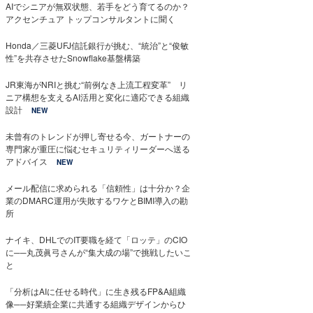
AIでシニアが無双状態、若手をどう育てるのか？
アクセンチュア トップコンサルタントに聞く
Honda／三菱UFJ信託銀行が挑む、“統治”と“俊敏
性”を共存させたSnowflake基盤構築
JR東海がNRIと挑む“前例なき上流工程変革” リ
ニア構想を支えるAI活用と変化に適応できる組織
設計
NEW
未曾有のトレンドが押し寄せる今、ガートナーの
専門家が重圧に悩むセキュリティリーダーへ送る
アドバイス
NEW
メール配信に求められる「信頼性」は十分か？企
業のDMARC運用が失敗するワケとBIMI導入の勘
所
ナイキ、DHLでのIT要職を経て「ロッテ」のCIO
に──丸茂眞弓さんが“集大成の場”で挑戦したいこ
と
「分析はAIに任せる時代」に生き残るFP&A組織
像──好業績企業に共通する組織デザインからひ