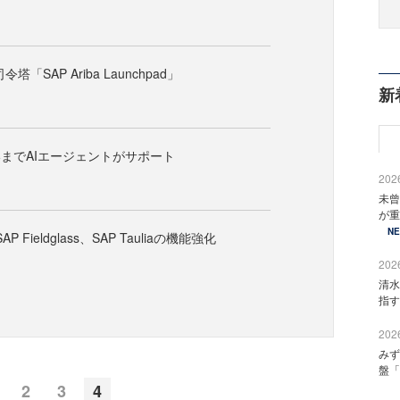
令塔「SAP Ariba Launchpad」
新
までAIエージェントがサポート
2026
未曾
が重
N
AP Fieldglass、SA​​P Tauliaの機能強化
2026
清水
指す
2026
みず
盤「
2
3
4