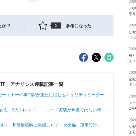
2026
JR
想を
たか？
2026
参考になった
0
なぜ
せば
2026
AI
チエ
2026
全社
IT」アナリシス連載記事一覧
てい
ガートナーの専門家が重圧に悩むセキュリティリーダー
2026
メー
DM
させる「6大トレンド」──コード実装が焦点ではない時
2026
工数削減へ 基盤構築時に痛感したデータ整備・運用設計...
なぜ
より