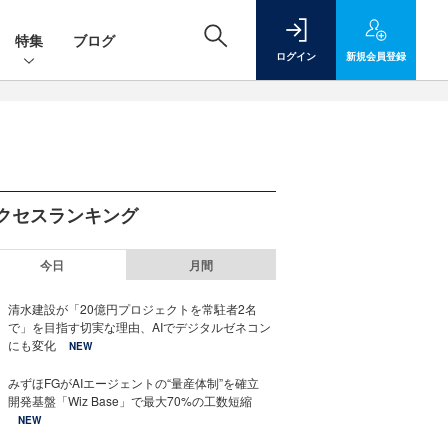
特集
ブログ
ログイン
新規
会員登録
クセスランキング
今日
月間
清水建設が「20億円プロジェクトを常駐者2名
で」を目指す切実な理由、AIでデジタルゼネコン
にも変化
NEW
みずほFGがAIエージェントの“量産体制”を確立
開発基盤「Wiz Base」で最大70%の工数短縮
NEW