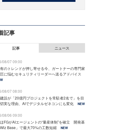
着記事
記事
ニュース
/08/07 09:00
有のトレンドが押し寄せる今、ガートナーの専門家
圧に悩むセキュリティリーダーへ送るアドバイス
EW
/08/07 08:00
建設が「20億円プロジェクトを常駐者2名で」を目
切実な理由、AIでデジタルゼネコンにも変化
NEW
/08/06 09:00
ほFGがAIエージェントの“量産体制”を確立 開発基
Wiz Base」で最大70%の工数短縮
NEW