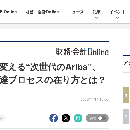
B Online
財務・会計Online
ニュース
記事
イベント
ア
える“次世代のAriba”、
調達プロセスの在り方とは？
1
2025/11/14 10:00
2
達
通知