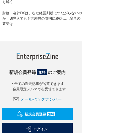
も解く
財務・会計DXは、なぜ経営判断につながらないの
か BI導入でも予実差異の説明に終始……変革の
要諦は
新規会員登録
のご案内
無料
・全ての過去記事が閲覧できます
・会員限定メルマガを受信できます
メールバックナンバー
新規会員登録
無料
ログイン