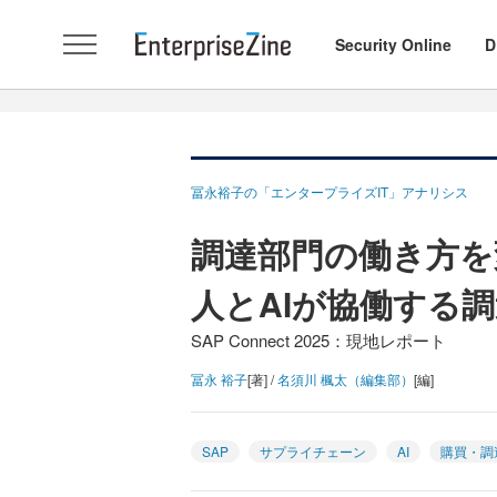
Security Online
D
冨永裕子の「エンタープライズIT」アナリシス
調達部門の働き方を変
人とAIが協働する
SAP Connect 2025：現地レポート
冨永 裕子
[著] /
名須川 楓太（編集部）
[編]
SAP
サプライチェーン
AI
購買・調