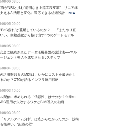
/08/06 08:00
東海がNRIと挑む“前例なき上流工程変革” リニア構
支えるAI活用と変化に適応できる組織設計
NEW
/08/05 09:00
“PoC疲れ”が蔓延しているのか？──「またやり直
いい」実験感覚から抜け出す5つのゲートモデル
/08/05 08:00
と安全に接続されたデータ活用基盤の設計法──マル
ージェント導入を成功させる5ステップ
/08/04 08:00
AI活用率99％のMIXIは、いかにコストを最適化し
るのか？CTOが語るインフラ運用戦略
/08/03 10:00
ル配信に求められる「信頼性」は十分か？企業の
ARC運用が失敗するワケとBIMI導入の勘所
/08/03 08:00
「リアルタイム分析」は広がらなかったのか 技術
も根深い、“組織の壁”