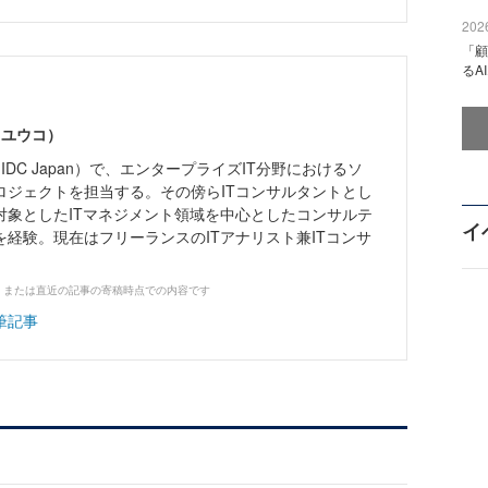
2026
「顧
るA
 ユウコ）
IDC Japan）で、エンタープライズIT分野におけるソ
ロジェクトを担当する。その傍らITコンサルタントとし
対象としたITマネジメント領域を中心としたコンサルテ
イ
経験。現在はフリーランスのITアナリスト兼ITコンサ
、または直近の記事の寄稿時点での内容です
筆記事