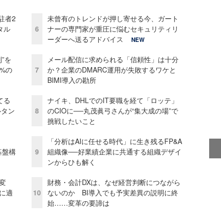
駐者2
未曾有のトレンドが押し寄せる今、ガート
タル
6
ナーの専門家が重圧に悩むセキュリティリ
ーダーへ送るアドバイス
NEW
”を
メール配信に求められる「信頼性」は十分
0%の
7
か？企業のDMARC運用が失敗するワケと
BIMI導入の勘所
てる
ナイキ、DHLでのIT要職を経て「ロッテ」
ルタン
8
のCIOに──丸茂眞弓さんが“集大成の場”で
挑戦したいこと
「分析はAIに任せる時代」に生き残るFP&A
e基盤構
9
組織像──好業績企業に共通する組織デザイ
ンからひも解く
変
財務・会計DXは、なぜ経営判断につながら
化に適
10
ないのか BI導入でも予実差異の説明に終
始……変革の要諦は