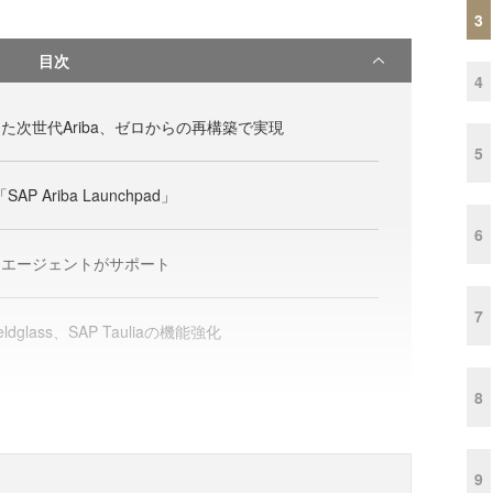
3
目次
4
た次世代Ariba、ゼロからの再構築で実現
5
P Ariba Launchpad」
6
Iエージェントがサポート
7
eldglass、SA​​P Tauliaの機能強化
8
9