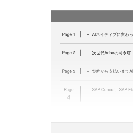
Page
1
AIネイティブに変わっ
Page
2
次世代Aribaの司令塔「SA
Page
3
契約から支払いまでA
Page
SAP Concur、SAP Fi
4