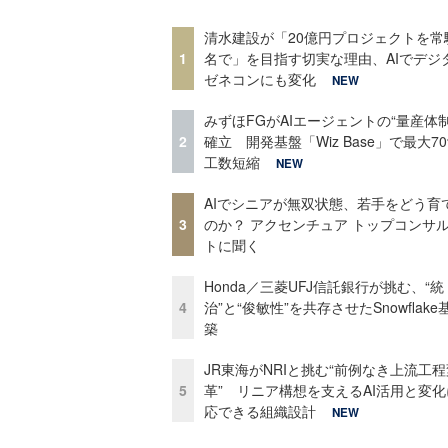
清水建設が「20億円プロジェクトを常
1
名で」を目指す切実な理由、AIでデジ
ゼネコンにも変化
NEW
みずほFGがAIエージェントの“量産体制
2
確立 開発基盤「Wiz Base」で最大7
工数短縮
NEW
AIでシニアが無双状態、若手をどう育
3
のか？ アクセンチュア トップコンサ
トに聞く
Honda／三菱UFJ信託銀行が挑む、“統
4
治”と“俊敏性”を共存させたSnowflak
築
JR東海がNRIと挑む“前例なき上流工程
5
革” リニア構想を支えるAI活用と変
応できる組織設計
NEW