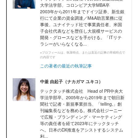
大学法学部、コロンビア大学MBA卒
2003年から2011年までドイツ証券、新生銀
行にて企業の資金調達／M&A助言業務に従
事後、ユナイテッド社で事業責任者、米国
子会社代表などを歴任し大規模サービスの
開発・グロースなどを手がける。「ITリテ
ラシーがいらなくなる...
※プロフィールは、執筆時点、または直近の記事の寄稿時点で
の内容です
この著者の最近の執筆記事
中釜 由起子（ナカガマ ユキコ）
テックタッチ株式会社 Head of PR中央大
学法学部卒。2005年から2019年まで朝日新
聞社で記者・新規事業担当、「telling,」創
刊編集長などを務める。株式会社ジーニー
で広報・ブランディング・マーケティング
等の責任者を経て2023年にテックタッチ
へ。日本のDX推進をアシストするシステム
利...