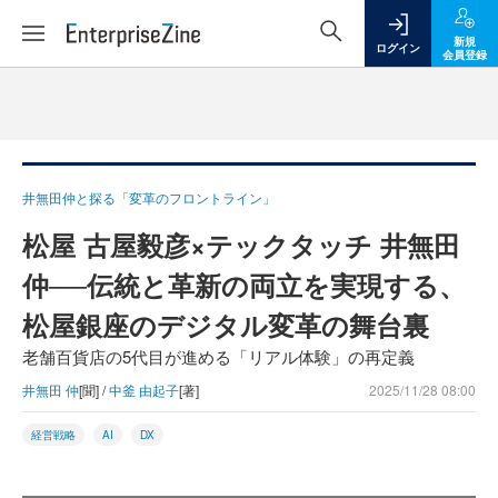
新規
ログイン
会員登録
井無田仲と探る「変革のフロントライン」
松屋 古屋毅彦×テックタッチ 井無田
仲──伝統と革新の両立を実現する、
松屋銀座のデジタル変革の舞台裏
老舗百貨店の5代目が進める「リアル体験」の再定義
井無田 仲
[聞] /
中釜 由起子
[著]
2025/11/28 08:00
経営戦略
AI
DX