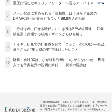
6
重圧に悩むセキュリティリーダーへ送るアドバイス
NEW
メール配信に求められる「信頼性」は十分か？企業の
7
DMARC運用が失敗するワケとBIMI導入の勘所
「分析はAIに任せる時代」に生き残るFP&A組織像──好業
8
績企業に共通する組織デザインからひも解く
ナイキ、DHLでのIT要職を経て「ロッテ」のCIOに──丸茂
9
眞弓さんが“集大成の場”で挑戦したいこと
財務・会計DXは、なぜ経営判断につながらないのか BI導
10
入でも予実差異の説明に終始……変革の要諦は
「EnterpriseZine」（エンタープライズジン）は、翔泳社が
運営する企業のIT活用とビジネス成長を支援するITリーダー
向け専門メディアです。データテクノロジー/情報セキュリ