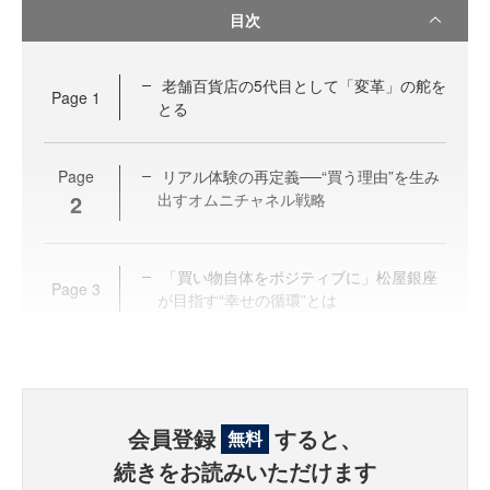
目次
老舗百貨店の5代目として「変革」の舵を
Page
1
とる
Page
リアル体験の再定義──“買う理由”を生み
2
出すオムニチャネル戦略
「買い物自体をポジティブに」松屋銀座
Page
3
が目指す“幸せの循環”とは
会員登録
すると、
無料
続きをお読みいただけます