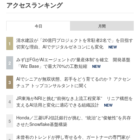
アクセスランキング
今日
月間
清水建設が「20億円プロジェクトを常駐者2名で」を目指す
1
切実な理由、AIでデジタルゼネコンにも変化
NEW
みずほFGがAIエージェントの“量産体制”を確立 開発基盤
2
「Wiz Base」で最大70%の工数短縮
NEW
AIでシニアが無双状態、若手をどう育てるのか？ アクセン
3
チュア トップコンサルタントに聞く
JR東海がNRIと挑む“前例なき上流工程変革” リニア構想を
4
支えるAI活用と変化に適応できる組織設計
NEW
Honda／三菱UFJ信託銀行が挑む、“統治”と“俊敏性”を共存
5
させたSnowflake基盤構築
未曾有のトレンドが押し寄せる今、ガートナーの専門家が