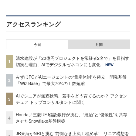
アクセスランキング
今日
月間
清水建設が「20億円プロジェクトを常駐者2名で」を目指す
1
切実な理由、AIでデジタルゼネコンにも変化
NEW
みずほFGがAIエージェントの“量産体制”を確立 開発基盤
2
「Wiz Base」で最大70%の工数短縮
AIでシニアが無双状態、若手をどう育てるのか？ アクセン
3
チュア トップコンサルタントに聞く
Honda／三菱UFJ信託銀行が挑む、“統治”と“俊敏性”を共存
4
させたSnowflake基盤構築
JR東海がNRIと挑む“前例なき上流工程変革” リニア構想を