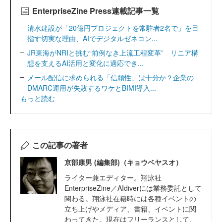
EnterpriseZine Press連載記事一覧
清水建設が「20億円プロジェクトを常駐者2名で」を目
指す切実な理由、AIでデジタルゼネコン...
JR東海がNRIと挑む“前例なき上流工程変革” リニア構
想を支えるAI活用と変化に適応でき...
メール配信に求められる「信頼性」は十分か？企業の
DMARC運用が失敗するワケとBIMI導入...
もっと読む
この記事の著者
京部康男 (編集部)（キョウベヤスオ）
ライター兼エディター。翔泳社
EnterpriseZine／AIdiverには業務委託として
関わる。翔泳社在籍時には各種イベントの
立ち上げやメディア、書籍、イベントに関
わってきた。現在はフリーランスとして、