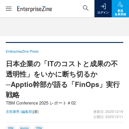
新規
ログイン
会員登録
EnterpriseZine Press
日本企業の「ITのコストと成果の不
透明性」をいかに断ち切るか
─Apptio幹部が語る「FinOps」実行
戦略
TBM Conference 2025 レポート＃02
京部康男 (編集部)
[著]
更新日: 2025/12/19
公開日: 2025/12/11
IBM
Apptio
TBM