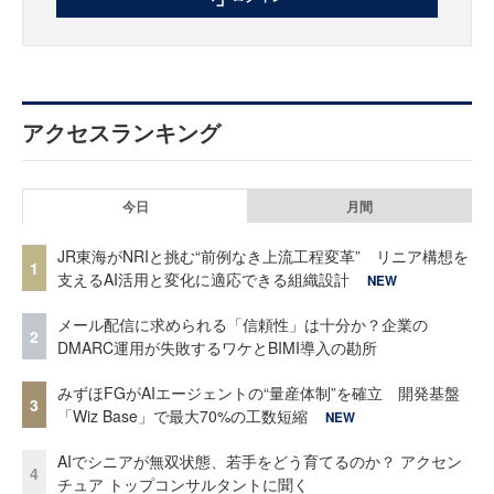
アクセスランキング
今日
月間
JR東海がNRIと挑む“前例なき上流工程変革” リニア構想を
1
支えるAI活用と変化に適応できる組織設計
NEW
メール配信に求められる「信頼性」は十分か？企業の
2
DMARC運用が失敗するワケとBIMI導入の勘所
みずほFGがAIエージェントの“量産体制”を確立 開発基盤
3
「Wiz Base」で最大70%の工数短縮
NEW
AIでシニアが無双状態、若手をどう育てるのか？ アクセン
4
チュア トップコンサルタントに聞く