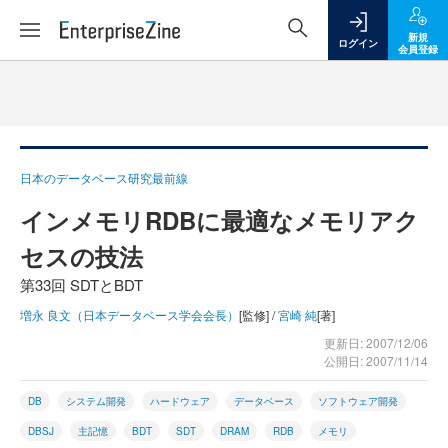
新規
ログイン
会員登録
日本のデータベース研究最前線
インメモリRDBに最適なメモリアク
セスの技法
第33回 SDTとBDT
増永 良文（日本データベース学会会長）
[監修] /
宮崎 純
[著]
更新日: 2007/12/06
公開日: 2007/11/14
DB
システム開発
ハードウェア
データベース
ソフトウェア開発
DBSJ
主記憶
BDT
SDT
DRAM
RDB
メモリ