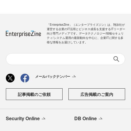
「EnterpriseZine」（エンタープライズジン）は、翔泳社が
運営する企業のIT活用とビジネス成長を支援するITリーダー
向け専門メディアです。データテクノロジー/情報セキュリ
ティ/システム運用の最新動向を中心に、企業ITに関する多
様な情報をお届けしています。
メールバックナンバー
記事掲載のご依頼
広告掲載のご案内
Security Online
DB Online