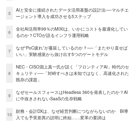
AIと安全に接続されたデータ活用基盤の設計法──マルチエ
5
ージェント導入を成功させる5ステップ
全社AI活用率99％のMIXIは、いかにコストを最適化してい
6
るのか？CTOが語るインフラ運用戦略
なぜ“PoC疲れ”が蔓延しているのか？──「またやり直せば
7
いい」実験感覚から抜け出す5つのゲートモデル
NEC・CISO淵上真一氏が説く「フロンティアAI」時代のセ
8
キュリティ──「対峙すべきは未知ではなく、高速化された
既存の課題」
なぜセールスフォースはHeadless 360を発表したのか？AI
9
に中抜きされないSaaSの生存戦略
財務・会計DXは、なぜ経営判断につながらないのか BI導
10
入でも予実差異の説明に終始……変革の要諦は