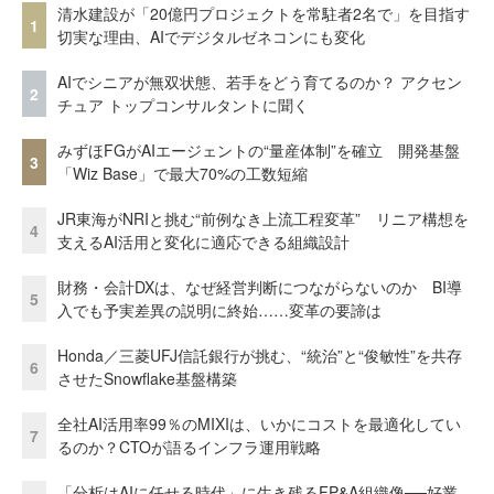
清水建設が「20億円プロジェクトを常駐者2名で」を目指す
1
切実な理由、AIでデジタルゼネコンにも変化
AIでシニアが無双状態、若手をどう育てるのか？ アクセン
2
チュア トップコンサルタントに聞く
みずほFGがAIエージェントの“量産体制”を確立 開発基盤
3
「Wiz Base」で最大70%の工数短縮
JR東海がNRIと挑む“前例なき上流工程変革” リニア構想を
4
支えるAI活用と変化に適応できる組織設計
財務・会計DXは、なぜ経営判断につながらないのか BI導
5
入でも予実差異の説明に終始……変革の要諦は
Honda／三菱UFJ信託銀行が挑む、“統治”と“俊敏性”を共存
6
させたSnowflake基盤構築
全社AI活用率99％のMIXIは、いかにコストを最適化してい
7
るのか？CTOが語るインフラ運用戦略
「分析はAIに任せる時代」に生き残るFP&A組織像──好業