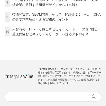
8
績企業に共通する組織デザインからひも解く
技術的実装、SBOM管理、そして「PSIRT 2.0」へ……CRA
9
の各要求事項に応える実務のポイント
未曾有のトレンドが押し寄せる今、ガートナーの専門家が
10
重圧に悩むセキュリティリーダーへ送るアドバイス
「EnterpriseZine」（エンタープライズジン）は、翔泳社が
運営する企業のIT活用とビジネス成長を支援するITリーダー
向け専門メディアです。データテクノロジー/情報セキュリ
ティ/システム運用の最新動向を中心に、企業ITに関する多
様な情報をお届けしています。