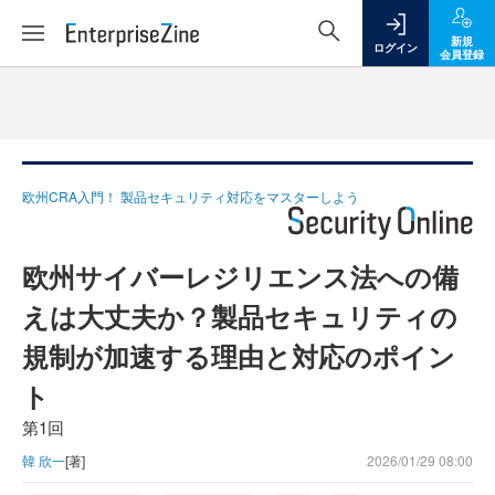
新規
ログイン
会員登録
欧州CRA入門！ 製品セキュリティ対応をマスターしよう
欧州サイバーレジリエンス法への備
えは大丈夫か？製品セキュリティの
規制が加速する理由と対応のポイン
ト
第1回
韓 欣一
[著]
2026/01/29 08:00