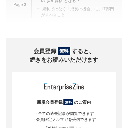
の“参加資格”となる？
Page
3
規制ではなく「成長の機会」に。IT部門
がすべきこと
会員登録
すると、
無料
続きをお読みいただけます
新規会員登録
のご案内
無料
・全ての過去記事が閲覧できます
・会員限定メルマガを受信できます
・翔泳社の本が買える！