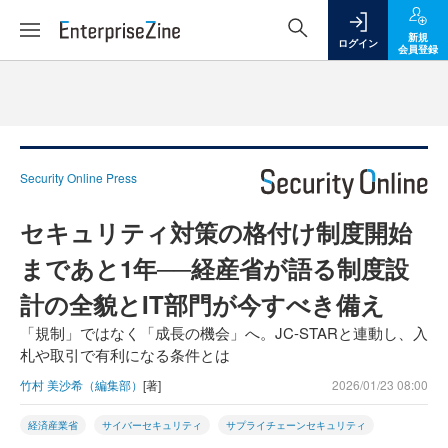
新規
ログイン
会員登録
Security Online Press
セキュリティ対策の格付け制度開始
まであと1年──経産省が語る制度設
計の全貌とIT部門が今すべき備え
「規制」ではなく「成長の機会」へ。JC-STARと連動し、入
札や取引で有利になる条件とは
竹村 美沙希（編集部）
[著]
2026/01/23 08:00
経済産業省
サイバーセキュリティ
サプライチェーンセキュリティ