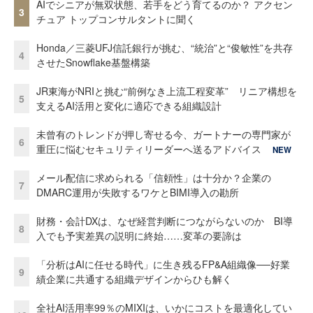
AIでシニアが無双状態、若手をどう育てるのか？ アクセン
3
チュア トップコンサルタントに聞く
Honda／三菱UFJ信託銀行が挑む、“統治”と“俊敏性”を共存
4
させたSnowflake基盤構築
JR東海がNRIと挑む“前例なき上流工程変革” リニア構想を
5
支えるAI活用と変化に適応できる組織設計
未曾有のトレンドが押し寄せる今、ガートナーの専門家が
6
重圧に悩むセキュリティリーダーへ送るアドバイス
NEW
メール配信に求められる「信頼性」は十分か？企業の
7
DMARC運用が失敗するワケとBIMI導入の勘所
財務・会計DXは、なぜ経営判断につながらないのか BI導
8
入でも予実差異の説明に終始……変革の要諦は
「分析はAIに任せる時代」に生き残るFP&A組織像──好業
9
績企業に共通する組織デザインからひも解く
全社AI活用率99％のMIXIは、いかにコストを最適化してい