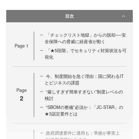
目次
「チェックリスト地獄」からの脱却──安
全保障への脅威に経産省が動く
Page
1
「★5段階」でセキュリティ対策状況を可
視化
今、制度開始を急ぐ理由：国に関わるIT
とビジネスの課題
Page
“厳しすぎず簡単すぎない”制度レベルの
2
検討
“SBOMの整備”必須か：「JC-STAR」の
★3認定要件とは
政府調達要件に適用も：準拠が事実上