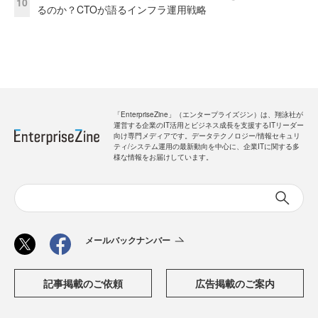
10
るのか？CTOが語るインフラ運用戦略
「EnterpriseZine」（エンタープライズジン）は、翔泳社が
運営する企業のIT活用とビジネス成長を支援するITリーダー
向け専門メディアです。データテクノロジー/情報セキュリ
ティ/システム運用の最新動向を中心に、企業ITに関する多
様な情報をお届けしています。
メールバックナンバー
記事掲載のご依頼
広告掲載のご案内