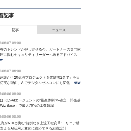
着記事
記事
ニュース
/08/07 09:00
有のトレンドが押し寄せる今、ガートナーの専門家
圧に悩むセキュリティリーダーへ送るアドバイス
EW
/08/07 08:00
建設が「20億円プロジェクトを常駐者2名で」を目
切実な理由、AIでデジタルゼネコンにも変化
NEW
/08/06 09:00
ほFGがAIエージェントの“量産体制”を確立 開発基
Wiz Base」で最大70%の工数短縮
/08/06 08:00
東海がNRIと挑む“前例なき上流工程変革” リニア構
支えるAI活用と変化に適応できる組織設計