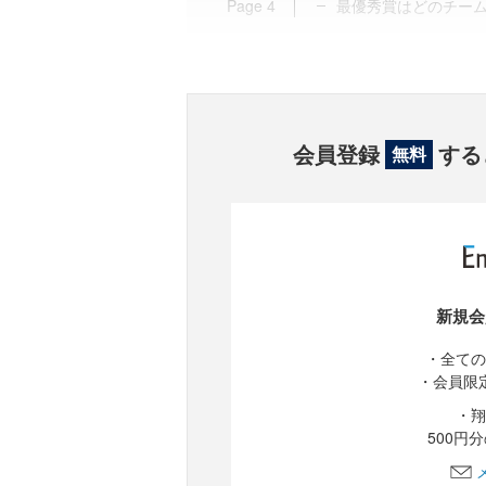
Page
4
最優秀賞はどのチーム
会員登録
する
無料
新規会
・全ての
・会員限
・翔
500円