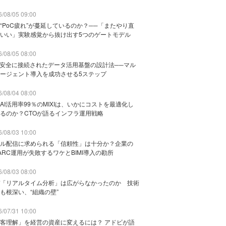
/08/05 09:00
“PoC疲れ”が蔓延しているのか？──「またやり直
いい」実験感覚から抜け出す5つのゲートモデル
/08/05 08:00
と安全に接続されたデータ活用基盤の設計法──マル
ージェント導入を成功させる5ステップ
/08/04 08:00
AI活用率99％のMIXIは、いかにコストを最適化し
るのか？CTOが語るインフラ運用戦略
/08/03 10:00
ル配信に求められる「信頼性」は十分か？企業の
ARC運用が失敗するワケとBIMI導入の勘所
/08/03 08:00
「リアルタイム分析」は広がらなかったのか 技術
も根深い、“組織の壁”
/07/31 10:00
客理解」を経営の資産に変えるには？ アドビが語