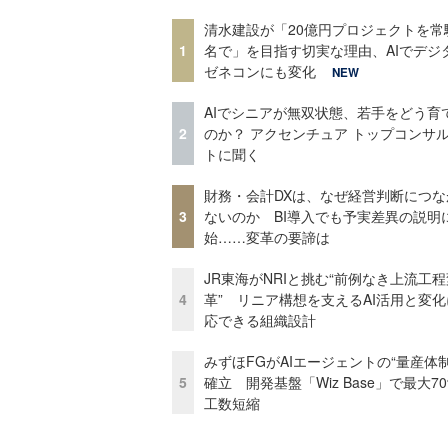
清水建設が「20億円プロジェクトを常
1
名で」を目指す切実な理由、AIでデジ
ゼネコンにも変化
NEW
AIでシニアが無双状態、若手をどう育
2
のか？ アクセンチュア トップコンサ
トに聞く
財務・会計DXは、なぜ経営判断につな
3
ないのか BI導入でも予実差異の説明
始……変革の要諦は
JR東海がNRIと挑む“前例なき上流工程
4
革” リニア構想を支えるAI活用と変
応できる組織設計
みずほFGがAIエージェントの“量産体制
5
確立 開発基盤「Wiz Base」で最大7
工数短縮