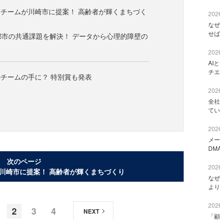
チームが川崎市に提案！ 高齢者が輝くまちづく
2026
なぜ
せば
定都市の共通課題を解決！ データから心理的障壁の
2026
AI
チエ
チームの手に？ 特別賞も発表
2026
全社
てい
2026
メー
DM
次のページ
2026
川崎市に提案！ 高齢者が輝くまちづくり
なぜ
より
2026
2
3
4
NEXT
「顧