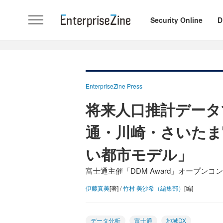
Security Online
D
EnterpriseZine Press
将来人口推計データ
通・川崎・さいたま
い都市モデル」
富士通主催「DDM Award」オープンコ
伊藤真美
[著] /
竹村 美沙希（編集部）
[編]
データ分析
富士通
地域DX