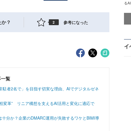
るA
たか？
参考になった
2
イ
記事一覧
常駐者2名で」を目指す切実な理由、AIでデジタルゼネ
工程変革” リニア構想を支えるAI活用と変化に適応で
十分か？企業のDMARC運用が失敗するワケとBIMI導