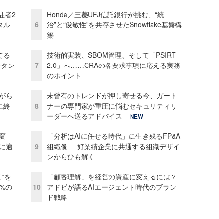
駐者2
Honda／三菱UFJ信託銀行が挑む、“統
タル
6
治”と“俊敏性”を共存させたSnowflake基盤構
築
てる
技術的実装、SBOM管理、そして「PSIRT
ルタン
7
2.0」へ……CRAの各要求事項に応える実務
のポイント
がら
未曾有のトレンドが押し寄せる今、ガート
に終
8
ナーの専門家が重圧に悩むセキュリティリ
ーダーへ送るアドバイス
NEW
変
「分析はAIに任せる時代」に生き残るFP&A
化に適
9
組織像──好業績企業に共通する組織デザイ
ンからひも解く
”を
「顧客理解」を経営の資産に変えるには？
0%の
10
アドビが語るAIエージェント時代のブラン
ド戦略