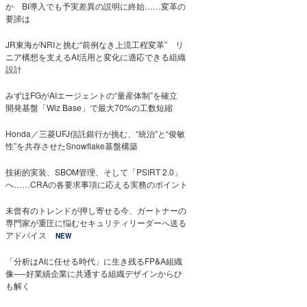
か BI導入でも予実差異の説明に終始……変革の
要諦は
JR東海がNRIと挑む“前例なき上流工程変革” リ
ニア構想を支えるAI活用と変化に適応できる組織
設計
みずほFGがAIエージェントの“量産体制”を確立
開発基盤「Wiz Base」で最大70%の工数短縮
Honda／三菱UFJ信託銀行が挑む、“統治”と“俊敏
性”を共存させたSnowflake基盤構築
技術的実装、SBOM管理、そして「PSIRT 2.0」
へ……CRAの各要求事項に応える実務のポイント
未曾有のトレンドが押し寄せる今、ガートナーの
専門家が重圧に悩むセキュリティリーダーへ送る
アドバイス
NEW
「分析はAIに任せる時代」に生き残るFP&A組織
像──好業績企業に共通する組織デザインからひ
も解く