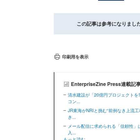
この記事は参考になりまし
印刷用を表示
EnterpriseZine Press連載
清水建設が「20億円プロジェクトを
コン...
JR東海がNRIと挑む“前例なき上流
き...
メール配信に求められる「信頼性」は
入...
もっと読む