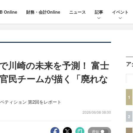
B Online
財務・会計Online
ニュース
記事
イベント
で川崎の未来を予測！ 富士
ア
官民チームが描く「廃れな
1
ンペティション 第2回をレポート
2026/06/08 08:00
2
通知