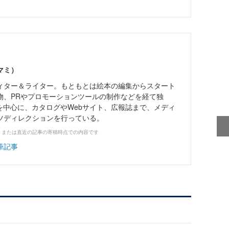
マミ）
ィター＆ライター。もともとは絵本の編集からスタート
物、PRやプロモーションツールの制作などを経て独
を中心に、カタログやWebサイト、広報誌まで、メディ
ツディレクションを行っている。
、または直近の記事の寄稿時点での内容です
筆記事