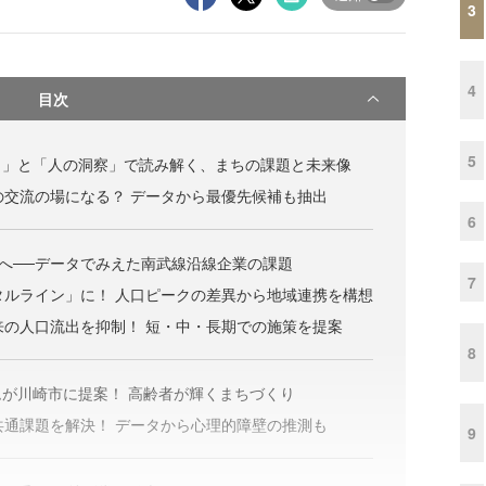
3
4
目次
5
タ」と「人の洞察」で読み解く、まちの課題と未来像
民の交流の場になる？ データから最優先候補も抽出
6
”へ──データでみえた南武線沿線企業の課題
7
ジタルライン」に！ 人口ピークの差異から地域連携を構想
未来の人口流出を抑制！ 短・中・長期での施策を提案
8
が川崎市に提案！ 高齢者が輝くまちづくり
の共通課題を解決！ データから心理的障壁の推測も
9