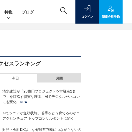
特集
ブログ
ログイン
新規
会員登録
クセスランキング
今日
月間
清水建設が「20億円プロジェクトを常駐者2名
で」を目指す切実な理由、AIでデジタルゼネコン
にも変化
NEW
AIでシニアが無双状態、若手をどう育てるのか？
アクセンチュア トップコンサルタントに聞く
財務・会計DXは、なぜ経営判断につながらないの