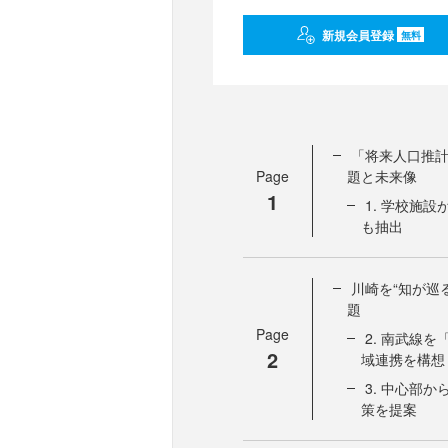
新規会員登録
無料
「将来人口推
Page
題と未来像
1
1. 学校施
も抽出
川崎を“知が巡
題
Page
2. 南武線
2
域連携を構想
3. 中心部
策を提案