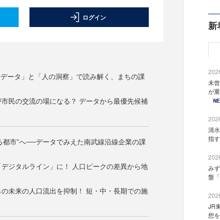
ログイン
新
2026
計データ」と「人の洞察」で読み解く、まちの課
未曾
が重
設が市民の交流の場になる？ データから最優先候補
N
2026
清水
指す
る都市”へ──データでみえた南武線沿線企業の課
2026
を「デジタルライン」に！ 人口ピークの差異から地
みず
盤「
からの未来の人口流出を抑制！ 短・中・長期での施
2026
JR
想を