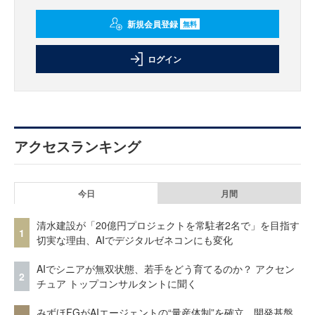
新規会員登録
無料
ログイン
アクセスランキング
今日
月間
清水建設が「20億円プロジェクトを常駐者2名で」を目指す
1
切実な理由、AIでデジタルゼネコンにも変化
AIでシニアが無双状態、若手をどう育てるのか？ アクセン
2
チュア トップコンサルタントに聞く
みずほFGがAIエージェントの“量産体制”を確立 開発基盤