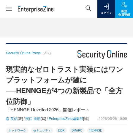
新規
ログイン
会員登録
Security Online Press
（AD）
現実的なゼロトラスト実装にはワン
プラットフォームが鍵に
──HENNGEが4つの新製品で「全方
位防御」
「HENNGE Unveiled 2026」開催レポート
森 英信
[著] /
関口 達朗
[写] /
EnterpriseZine編集部
[編]
2026/05/26 10:00
ネットワーク
セキュリティ
EDR
DMARC
HENNGE