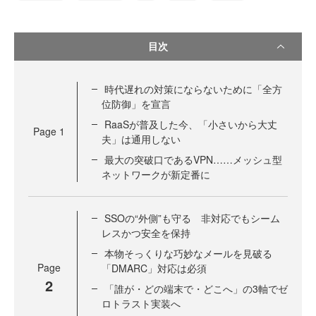
目次
時代遅れの対策にならないために「全方
位防御」を宣言
RaaSが普及した今、「小さいから大丈
Page
1
夫」は通用しない
最大の突破口であるVPN……メッシュ型
ネットワークが新定番に
SSOの“外側”も守る 非対応でもシーム
レスかつ安全を保持
本物そっくりな巧妙なメールを見破る
Page
「DMARC」対応は必須
2
「誰が・どの端末で・どこへ」の3軸でゼ
ロトラスト実装へ