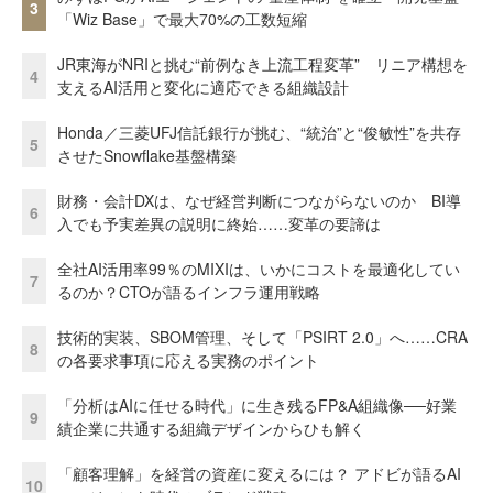
3
「Wiz Base」で最大70%の工数短縮
JR東海がNRIと挑む“前例なき上流工程変革” リニア構想を
4
支えるAI活用と変化に適応できる組織設計
Honda／三菱UFJ信託銀行が挑む、“統治”と“俊敏性”を共存
5
させたSnowflake基盤構築
財務・会計DXは、なぜ経営判断につながらないのか BI導
6
入でも予実差異の説明に終始……変革の要諦は
全社AI活用率99％のMIXIは、いかにコストを最適化してい
7
るのか？CTOが語るインフラ運用戦略
技術的実装、SBOM管理、そして「PSIRT 2.0」へ……CRA
8
の各要求事項に応える実務のポイント
「分析はAIに任せる時代」に生き残るFP&A組織像──好業
9
績企業に共通する組織デザインからひも解く
「顧客理解」を経営の資産に変えるには？ アドビが語るAI
10