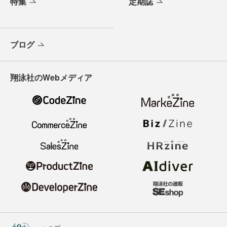
特集
定期誌
ブログ
翔泳社のWebメディア