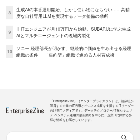
生成AIの本番運用開始、しかし使い物にならない……高精
8
度な自社専用LLMを実現するデータ整備の勘所
非ITエンジニアが月10万円から始動、SUBARUに学ぶ生成
9
AIとマルチエージェントの現場内製化
ソニー 経理部長が明かす、継続的に価値を生み出せる経理
10
組織の条件──「集約型」組織で進める人材育成術
「EnterpriseZine」（エンタープライズジン）は、翔泳社が
運営する企業のIT活用とビジネス成長を支援するITリーダー
向け専門メディアです。データテクノロジー/情報セキュリ
ティ/システム運用の最新動向を中心に、企業ITに関する多
様な情報をお届けしています。