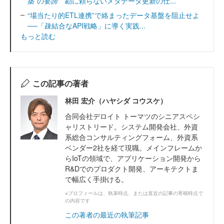
築”の要諦 勘に頼らないメタデータ更新の仕...
“場当たり的ETL連携”で絡まったデータ基盤を阻止せよ
──「疎結合なAPI戦略」に導く実践...
もっと読む
この記事の著者
林田 宏介（ハヤシダ コウスケ）
合同会社デロイト トーマツのシニアスペシ
ャリストリード。システム開発会社、外資
系総合コンサルティングフォーム、外資系
ベンダー2社を経て現職。メインフレームか
らIoTの領域で、アプリケーション開発から
R&Dでのプロダクト開発、アーキテクトま
で幅広く手掛ける。
※プロフィールは、執筆時点、または直近の記事の寄稿時点で
の内容です
この著者の最近の執筆記事