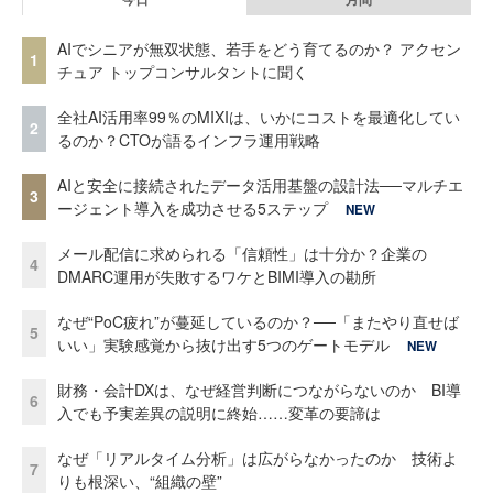
AIでシニアが無双状態、若手をどう育てるのか？ アクセン
1
チュア トップコンサルタントに聞く
全社AI活用率99％のMIXIは、いかにコストを最適化してい
2
るのか？CTOが語るインフラ運用戦略
AIと安全に接続されたデータ活用基盤の設計法──マルチエ
3
ージェント導入を成功させる5ステップ
NEW
メール配信に求められる「信頼性」は十分か？企業の
4
DMARC運用が失敗するワケとBIMI導入の勘所
なぜ“PoC疲れ”が蔓延しているのか？──「またやり直せば
5
いい」実験感覚から抜け出す5つのゲートモデル
NEW
財務・会計DXは、なぜ経営判断につながらないのか BI導
6
入でも予実差異の説明に終始……変革の要諦は
なぜ「リアルタイム分析」は広がらなかったのか 技術よ
7
りも根深い、“組織の壁”