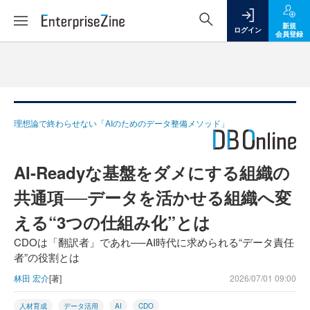
新規
ログイン
会員登録
理想論で終わらせない「AIのためのデータ整備メソッド」
AI-Readyな基盤をダメにする組織の
共通項──データを活かせる組織へ変
える“3つの仕組み化”とは
CDOは「翻訳者」であれ──AI時代に求められる“データ責任
者”の役割とは
林田 宏介
[著]
2026/07/01 09:00
人材育成
データ活用
AI
CDO