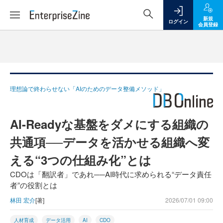
新規
ログイン
会員登録
理想論で終わらせない「AIのためのデータ整備メソッド」
AI-Readyな基盤をダメにする組織の
共通項──データを活かせる組織へ変
える“3つの仕組み化”とは
CDOは「翻訳者」であれ──AI時代に求められる“データ責任
者”の役割とは
林田 宏介
[著]
2026/07/01 09:00
人材育成
データ活用
AI
CDO