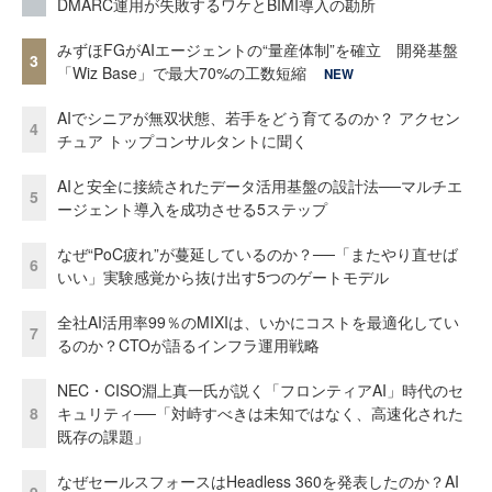
DMARC運用が失敗するワケとBIMI導入の勘所
みずほFGがAIエージェントの“量産体制”を確立 開発基盤
3
「Wiz Base」で最大70%の工数短縮
NEW
AIでシニアが無双状態、若手をどう育てるのか？ アクセン
4
チュア トップコンサルタントに聞く
AIと安全に接続されたデータ活用基盤の設計法──マルチエ
5
ージェント導入を成功させる5ステップ
なぜ“PoC疲れ”が蔓延しているのか？──「またやり直せば
6
いい」実験感覚から抜け出す5つのゲートモデル
全社AI活用率99％のMIXIは、いかにコストを最適化してい
7
るのか？CTOが語るインフラ運用戦略
NEC・CISO淵上真一氏が説く「フロンティアAI」時代のセ
8
キュリティ──「対峙すべきは未知ではなく、高速化された
既存の課題」
なぜセールスフォースはHeadless 360を発表したのか？AI