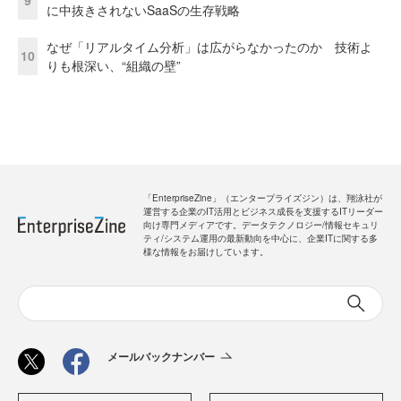
9
に中抜きされないSaaSの生存戦略
なぜ「リアルタイム分析」は広がらなかったのか 技術よ
10
りも根深い、“組織の壁”
「EnterpriseZine」（エンタープライズジン）は、翔泳社が
運営する企業のIT活用とビジネス成長を支援するITリーダー
向け専門メディアです。データテクノロジー/情報セキュリ
ティ/システム運用の最新動向を中心に、企業ITに関する多
様な情報をお届けしています。
メールバックナンバー