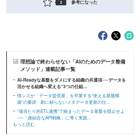
参考になった
2
理想論で終わらせない「AIのためのデータ整備
メソッド」連載記事一覧
AI-Readyな基盤をダメにする組織の共通項──データを
活かせる組織へ変える“3つの仕組...
情シスが「データ提供屋」を卒業する“使える基盤構
築”の要諦 勘に頼らないメタデータ更新の仕...
“場当たり的ETL連携”で絡まったデータ基盤を阻止せよ
──「疎結合なAPI戦略」に導く実践...
もっと読む