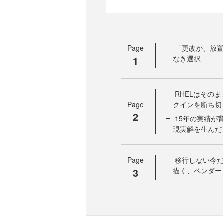
Page
「更改か、放置
1
なき選択
RHELはその
Page
クインを断ち切
2
15年の実績が
現実解を生んだ
Page
移行しない今だ
3
描く、ベンダー