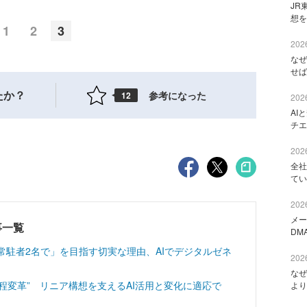
JR
想を
1
2
3
2026
なぜ
せば
たか？
参考になった
12
2026
AI
チエ
2026
全社
てい
2026
メー
記事一覧
DM
常駐者2名で」を目指す切実な理由、AIでデジタルゼネ
2026
なぜ
工程変革” リニア構想を支えるAI活用と変化に適応で
より