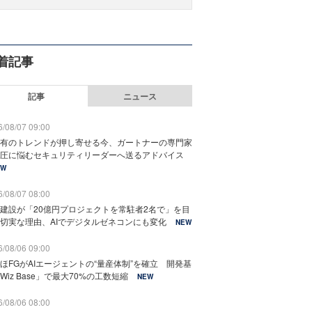
着記事
記事
ニュース
/08/07 09:00
有のトレンドが押し寄せる今、ガートナーの専門家
圧に悩むセキュリティリーダーへ送るアドバイス
EW
/08/07 08:00
建設が「20億円プロジェクトを常駐者2名で」を目
切実な理由、AIでデジタルゼネコンにも変化
NEW
/08/06 09:00
ほFGがAIエージェントの“量産体制”を確立 開発基
Wiz Base」で最大70%の工数短縮
NEW
/08/06 08:00