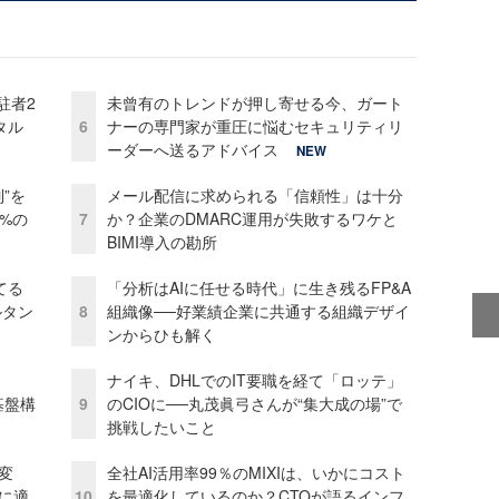
駐者2
未曾有のトレンドが押し寄せる今、ガート
タル
6
ナーの専門家が重圧に悩むセキュリティリ
ーダーへ送るアドバイス
NEW
”を
メール配信に求められる「信頼性」は十分
0%の
7
か？企業のDMARC運用が失敗するワケと
BIMI導入の勘所
てる
「分析はAIに任せる時代」に生き残るFP&A
ルタン
8
組織像──好業績企業に共通する組織デザイ
ンからひも解く
ナイキ、DHLでのIT要職を経て「ロッテ」
e基盤構
9
のCIOに──丸茂眞弓さんが“集大成の場”で
挑戦したいこと
変
全社AI活用率99％のMIXIは、いかにコスト
化に適
10
を最適化しているのか？CTOが語るインフ