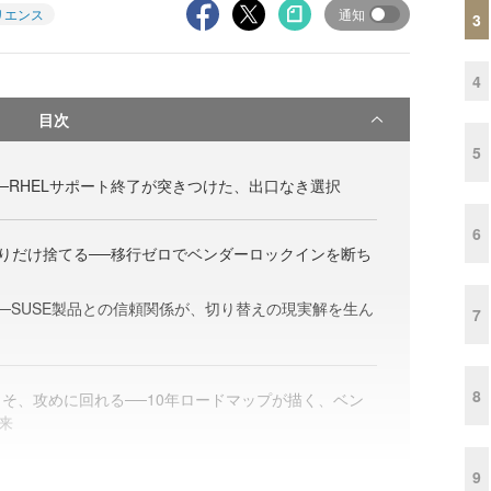
リエンス
通知
3
4
目次
5
─RHELサポート終了が突きつけた、出口なき選択
6
縛りだけ捨てる──移行ゼロでベンダーロックインを断ち
──SUSE製品との信頼関係が、切り替えの現実解を生ん
7
8
そ、攻めに回れる──10年ロードマップが描く、ベン
来
9