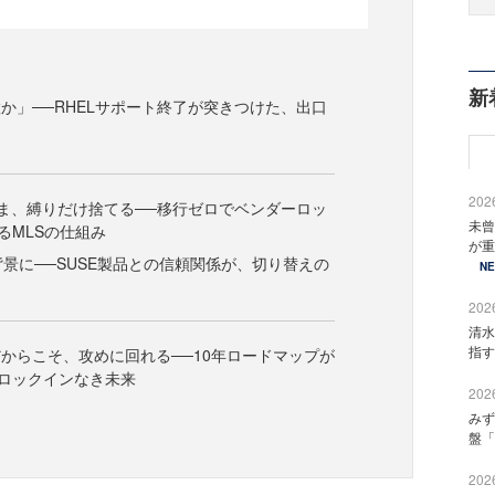
新
か」──RHELサポート終了が突きつけた、出口
2026
まま、縛りだけ捨てる──移行ゼロでベンダーロッ
未曾
るMLSの仕組み
が重
背景に──SUSE製品との信頼関係が、切り替えの
N
2026
清水
指す
からこそ、攻めに回れる──10年ロードマップが
ロックインなき未来
2026
みず
盤「
2026