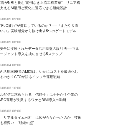
東海がNRIと挑む“前例なき上流工程変革” リニア構
支えるAI活用と変化に適応できる組織設計
/08/05 09:00
“PoC疲れ”が蔓延しているのか？──「またやり直
いい」実験感覚から抜け出す5つのゲートモデル
/08/05 08:00
と安全に接続されたデータ活用基盤の設計法──マル
ージェント導入を成功させる5ステップ
/08/04 08:00
AI活用率99％のMIXIは、いかにコストを最適化し
るのか？CTOが語るインフラ運用戦略
/08/03 10:00
ル配信に求められる「信頼性」は十分か？企業の
ARC運用が失敗するワケとBIMI導入の勘所
/08/03 08:00
「リアルタイム分析」は広がらなかったのか 技術
も根深い、“組織の壁”