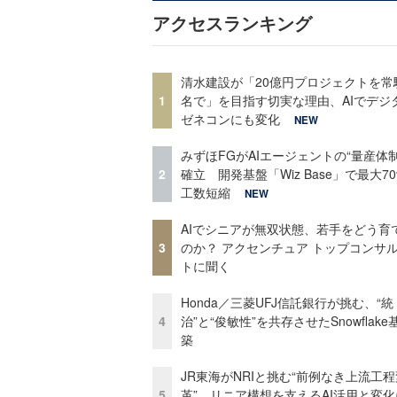
アクセスランキング
清水建設が「20億円プロジェクトを常
1
名で」を目指す切実な理由、AIでデジ
ゼネコンにも変化
NEW
みずほFGがAIエージェントの“量産体制
2
確立 開発基盤「Wiz Base」で最大7
工数短縮
NEW
AIでシニアが無双状態、若手をどう育
3
のか？ アクセンチュア トップコンサ
トに聞く
Honda／三菱UFJ信託銀行が挑む、“統
4
治”と“俊敏性”を共存させたSnowflak
築
JR東海がNRIと挑む“前例なき上流工程
5
革” リニア構想を支えるAI活用と変