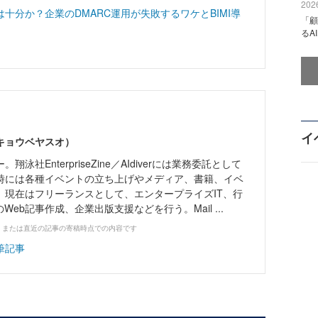
2026
十分か？企業のDMARC運用が失敗するワケとBIMI導
「顧
るA
イ
（キョウベヤスオ）
泳社EnterpriseZine／AIdiverには業務委託として
時には各種イベントの立ち上げやメディア、書籍、イベ
。現在はフリーランスとして、エンタープライズIT、行
Web記事作成、企業出版支援などを行う。Mail ...
、または直近の記事の寄稿時点での内容です
筆記事