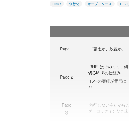
Linux
仮想化
オープンソース
レジ
Page
1
「更改か、放置か」─
RHELはそのまま、
切るMLSの仕組み
Page
2
15年の実績が背景に
だ
Page
移行しない今だからこ
3
ダーロックインなき未