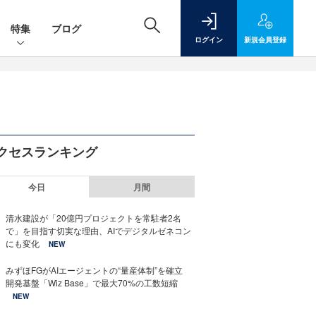
特集
ブログ
ログイン
新規
会員登録
クセスランキング
今日
月間
清水建設が「20億円プロジェクトを常駐者2名
で」を目指す切実な理由、AIでデジタルゼネコン
にも変化
NEW
みずほFGがAIエージェントの“量産体制”を確立
開発基盤「Wiz Base」で最大70%の工数短縮
NEW