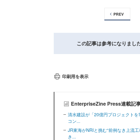
PREV
この記事は参考になりまし
印刷用を表示
EnterpriseZine Press連載
清水建設が「20億円プロジェクトを
コン...
JR東海がNRIと挑む“前例なき上流
き...