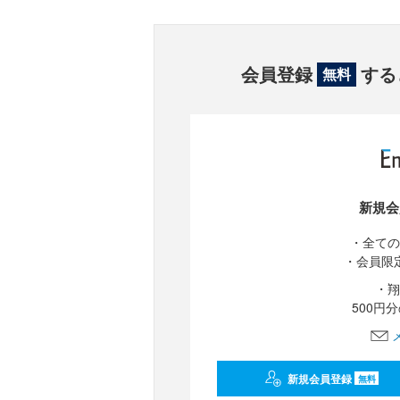
会員登録
する
無料
新規会
・全ての
・会員限
・翔
500円
新規会員登録
無料