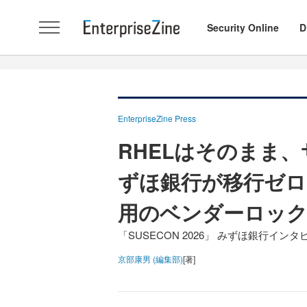
Security Online
D
EnterpriseZine Press
RHELはそのまま、
ずほ銀行が移行ゼロ
用のベンダーロッ
「SUSECON 2026」 みずほ銀行インタ
京部康男 (編集部)
[著]