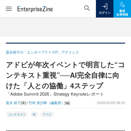
新規
ログイン
会員登録
冨永裕子の「エンタープライズIT」アナリシス
アドビが年次イベントで明言した“コ
ンテキスト重視”──AI完全自律に向
けた「人との協働」4ステップ
「Adobe Summit 2026」Strategy Keynoteレポート
冨永 裕子
[著] /
竹村 美沙希（編集部）
[編]
2026/05/26 08:00
コンテキスト
AI
アドビ