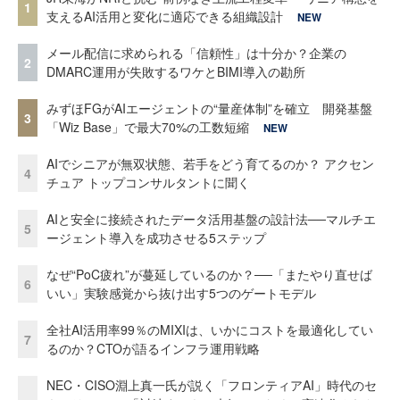
1
支えるAI活用と変化に適応できる組織設計
NEW
メール配信に求められる「信頼性」は十分か？企業の
2
DMARC運用が失敗するワケとBIMI導入の勘所
みずほFGがAIエージェントの“量産体制”を確立 開発基盤
3
「Wiz Base」で最大70%の工数短縮
NEW
AIでシニアが無双状態、若手をどう育てるのか？ アクセン
4
チュア トップコンサルタントに聞く
AIと安全に接続されたデータ活用基盤の設計法──マルチエ
5
ージェント導入を成功させる5ステップ
なぜ“PoC疲れ”が蔓延しているのか？──「またやり直せば
6
いい」実験感覚から抜け出す5つのゲートモデル
全社AI活用率99％のMIXIは、いかにコストを最適化してい
7
るのか？CTOが語るインフラ運用戦略
NEC・CISO淵上真一氏が説く「フロンティアAI」時代のセ