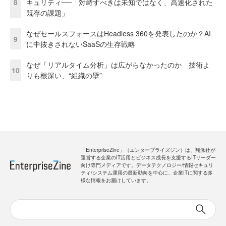
8
キュリティ──「対峙すべきは未知ではなく、高速化された
既存の課題」
なぜセールスフォースはHeadless 360を発表したのか？AI
9
に中抜きされないSaaSの生存戦略
なぜ「リアルタイム分析」は広がらなかったのか 技術よ
10
りも根深い、“組織の壁”
「EnterpriseZine」（エンタープライズジン）は、翔泳社が
運営する企業のIT活用とビジネス成長を支援するITリーダー
向け専門メディアです。データテクノロジー/情報セキュリ
ティ/システム運用の最新動向を中心に、企業ITに関する多
様な情報をお届けしています。