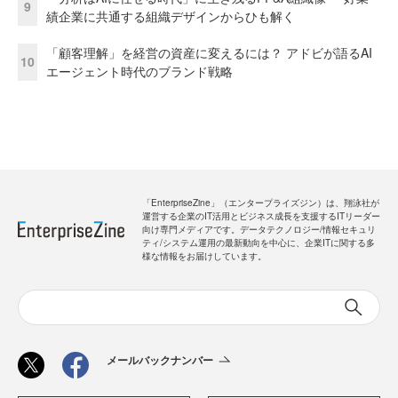
9
績企業に共通する組織デザインからひも解く
「顧客理解」を経営の資産に変えるには？ アドビが語るAI
10
エージェント時代のブランド戦略
「EnterpriseZine」（エンタープライズジン）は、翔泳社が
運営する企業のIT活用とビジネス成長を支援するITリーダー
向け専門メディアです。データテクノロジー/情報セキュリ
ティ/システム運用の最新動向を中心に、企業ITに関する多
様な情報をお届けしています。
メールバックナンバー