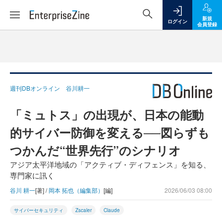
新規
ログイン
会員登録
週刊DBオンライン 谷川耕一
「ミュトス」の出現が、日本の能動
的サイバー防御を変える──図らずも
つかんだ“世界先行”のシナリオ
アジア太平洋地域の「アクティブ・ディフェンス」を知る、
専門家に訊く
谷川 耕一
[著] /
岡本 拓也（編集部）
[編]
2026/06/03 08:00
サイバーセキュリティ
Zscaler
Claude