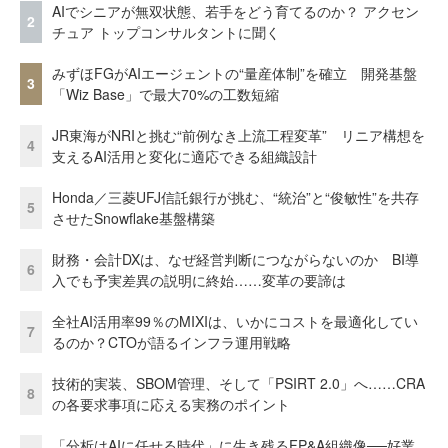
AIでシニアが無双状態、若手をどう育てるのか？ アクセン
2
チュア トップコンサルタントに聞く
みずほFGがAIエージェントの“量産体制”を確立 開発基盤
3
「Wiz Base」で最大70%の工数短縮
JR東海がNRIと挑む“前例なき上流工程変革” リニア構想を
4
支えるAI活用と変化に適応できる組織設計
Honda／三菱UFJ信託銀行が挑む、“統治”と“俊敏性”を共存
5
させたSnowflake基盤構築
財務・会計DXは、なぜ経営判断につながらないのか BI導
6
入でも予実差異の説明に終始……変革の要諦は
全社AI活用率99％のMIXIは、いかにコストを最適化してい
7
るのか？CTOが語るインフラ運用戦略
技術的実装、SBOM管理、そして「PSIRT 2.0」へ……CRA
8
の各要求事項に応える実務のポイント
「分析はAIに任せる時代」に生き残るFP&A組織像──好業