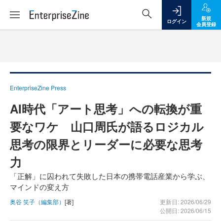
新規
ログイン
会員登録
EnterpriseZine Press
AI時代「アート思考」への転換が重
要なワケ 山口周氏が語るロジカル
思考の限界とリーダーに必要な思考
力
「正解」に囚われて失敗した日本の携帯電話産業から学ぶ、
マインドの変え方
奥谷 笑子（編集部）
[著]
更新日: 2026/06/29
公開日: 2026/06/15