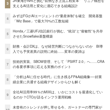
JR東海がNRIと挑む“前例なき上流工程変革” リニア構想を
3
支えるAI活用と変化に適応できる組織設計
みずほFGがAIエージェントの“量産体制”を確立 開発基盤
4
「Wiz Base」で最大70%の工数短縮
Honda／三菱UFJ信託銀行が挑む、“統治”と“俊敏性”を共存
5
させたSnowflake基盤構築
財務・会計DXは、なぜ経営判断につながらないのか BI導
6
入でも予実差異の説明に終始……変革の要諦は
技術的実装、SBOM管理、そして「PSIRT 2.0」へ……CRA
7
の各要求事項に応える実務のポイント
「分析はAIに任せる時代」に生き残るFP&A組織像──好業
8
績企業に共通する組織デザインからひも解く
全社AI活用率99％のMIXIは、いかにコストを最適化してい
9
るのか？CTOが語るインフラ運用戦略
未曾有のトレンドが押し寄せる今、ガートナーの専門家が
10