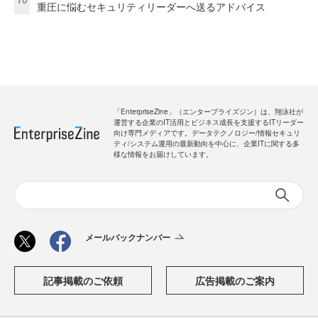
重圧に悩むセキュリティリーダーへ送るアドバイス
「EnterpriseZine」（エンタープライズジン）は、翔泳社が
運営する企業のIT活用とビジネス成長を支援するITリーダー
向け専門メディアです。データテクノロジー/情報セキュリ
ティ/システム運用の最新動向を中心に、企業ITに関する多
様な情報をお届けしています。
メールバックナンバー
記事掲載のご依頼
広告掲載のご案内