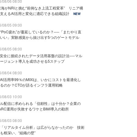
/08/06 08:00
東海がNRIと挑む“前例なき上流工程変革” リニア構
支えるAI活用と変化に適応できる組織設計
NEW
/08/05 09:00
“PoC疲れ”が蔓延しているのか？──「またやり直
いい」実験感覚から抜け出す5つのゲートモデル
/08/05 08:00
と安全に接続されたデータ活用基盤の設計法──マル
ージェント導入を成功させる5ステップ
/08/04 08:00
AI活用率99％のMIXIは、いかにコストを最適化し
るのか？CTOが語るインフラ運用戦略
/08/03 10:00
ル配信に求められる「信頼性」は十分か？企業の
ARC運用が失敗するワケとBIMI導入の勘所
/08/03 08:00
「リアルタイム分析」は広がらなかったのか 技術
も根深い、“組織の壁”