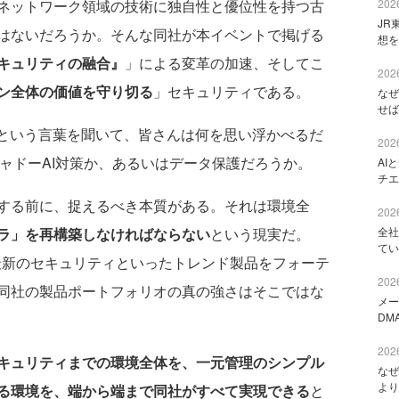
2026
ネットワーク領域の技術に独自性と優位性を持つ古
JR
はないだろうか。そんな同社が本イベントで掲げる
想を
キュリティの融合』
」による変革の加速、そしてこ
2026
ン全体の価値を守り切る
」セキュリティである。
なぜ
せば
という言葉を聞いて、皆さんは何を思い浮かべるだ
2026
ャドーAI対策か、あるいはデータ保護だろうか。
AI
チエ
する前に、捉えるべき本質がある。それは環境全
2026
全社
ラ」を再構築しなければならない
という現実だ。
てい
した最新のセキュリティといったトレンド製品をフォーテ
2026
同社の製品ポートフォリオの真の強さはそこではな
メー
DM
2026
キュリティまでの環境全体を、一元管理のシンプル
なぜ
より
る環境を、端から端まで同社がすべて実現できる
と