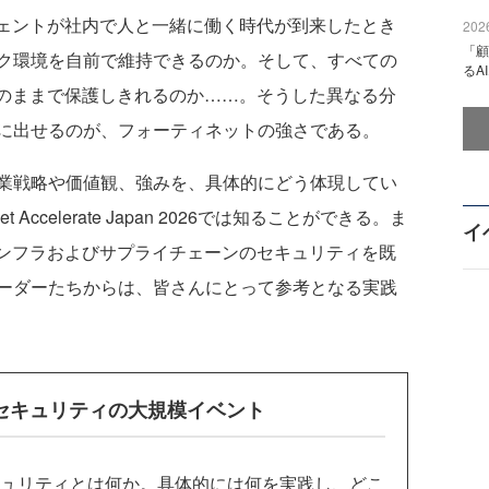
ジェントが社内で人と一緒に働く時代が到来したとき
2026
「顧
ク環境を自前で維持できるのか。そして、すべての
るA
ィのままで保護しきれるのか……。そうした異なる分
に出せるのが、フォーティネットの強さである。
業戦略や価値観、強みを、具体的にどう体現してい
 Accelerate Japan 2026では知ることができる。ま
イ
インフラおよびサプライチェーンのセキュリティを既
ーダーたちからは、皆さんにとって参考となる実践
とセキュリティの大規模イベント
キュリティとは何か。具体的には何を実践し、どこ