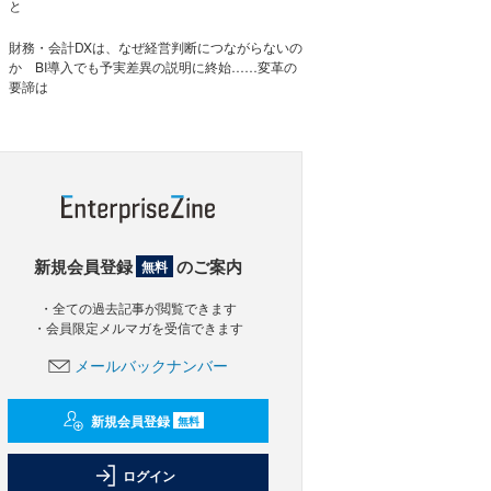
と
財務・会計DXは、なぜ経営判断につながらないの
か BI導入でも予実差異の説明に終始……変革の
要諦は
新規会員登録
のご案内
無料
・全ての過去記事が閲覧できます
・会員限定メルマガを受信できます
メールバックナンバー
新規会員登録
無料
ログイン