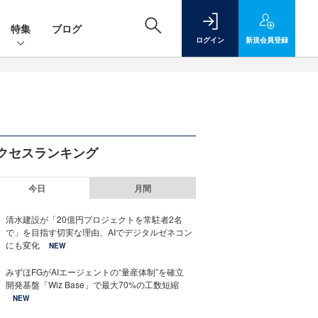
特集
ブログ
ログイン
新規
会員登録
クセスランキング
今日
月間
清水建設が「20億円プロジェクトを常駐者2名
で」を目指す切実な理由、AIでデジタルゼネコン
にも変化
NEW
みずほFGがAIエージェントの“量産体制”を確立
開発基盤「Wiz Base」で最大70%の工数短縮
NEW