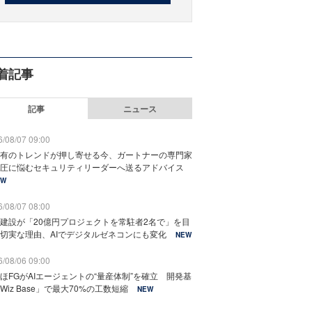
着記事
記事
ニュース
/08/07 09:00
有のトレンドが押し寄せる今、ガートナーの専門家
圧に悩むセキュリティリーダーへ送るアドバイス
EW
/08/07 08:00
建設が「20億円プロジェクトを常駐者2名で」を目
切実な理由、AIでデジタルゼネコンにも変化
NEW
/08/06 09:00
ほFGがAIエージェントの“量産体制”を確立 開発基
Wiz Base」で最大70%の工数短縮
NEW