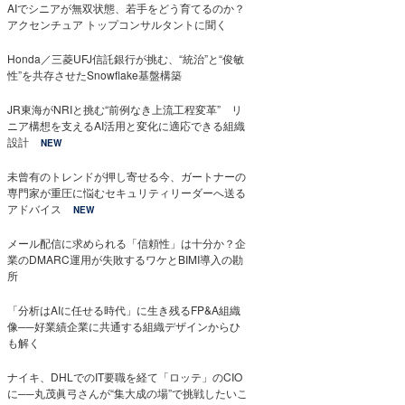
AIでシニアが無双状態、若手をどう育てるのか？
アクセンチュア トップコンサルタントに聞く
Honda／三菱UFJ信託銀行が挑む、“統治”と“俊敏
性”を共存させたSnowflake基盤構築
JR東海がNRIと挑む“前例なき上流工程変革” リ
ニア構想を支えるAI活用と変化に適応できる組織
設計
NEW
未曾有のトレンドが押し寄せる今、ガートナーの
専門家が重圧に悩むセキュリティリーダーへ送る
アドバイス
NEW
メール配信に求められる「信頼性」は十分か？企
業のDMARC運用が失敗するワケとBIMI導入の勘
所
「分析はAIに任せる時代」に生き残るFP&A組織
像──好業績企業に共通する組織デザインからひ
も解く
ナイキ、DHLでのIT要職を経て「ロッテ」のCIO
に──丸茂眞弓さんが“集大成の場”で挑戦したいこ