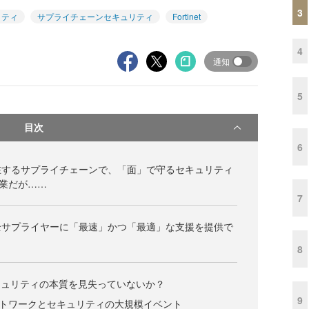
3
リティ
サプライチェーンセキュリティ
Fortinet
4
通知
5
目次
6
在するサプライチェーンで、「面」で守るセキュリティ
業だが……
7
全サプライヤーに「最速」かつ「最適」な支援を提供で
8
キュリティの本質を見失っていないか？
9
ットワークとセキュリティの大規模イベント