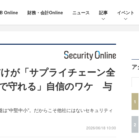
B Online
財務・会計Online
ニュース
記事
イベント
ア
だけが「サプライチェーン全
で守れる」自信のワケ 与
1
盤は“中堅中小”。だからこそ他社にはないセキュリティ
2
2026/06/18 10:00