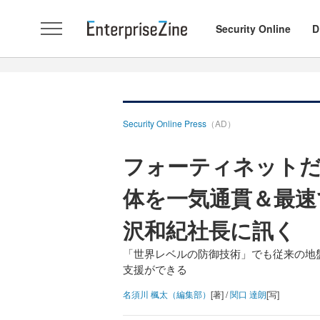
Security Online
D
Security Online Press
（AD）
フォーティネット
体を一気通貫＆最速
沢和紀社長に訊く
「世界レベルの防御技術」でも従来の地
支援ができる
名須川 楓太（編集部）
[著] /
関口 達朗
[写]