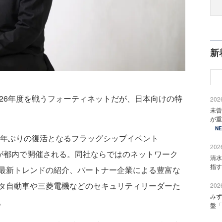
新
26年度を戦うフォーティネットだが、日本向けの特
2026
未曾
が重
N
3年ぶりの復活となるフラッグシップイベント
2026
が都内で開催される。同社ならではのネットワーク
清水
指す
最新トレンドの紹介、パートナー企業による豊富な
タ自動車や三菱電機などのセキュリティリーダーた
2026
みず
。
盤「