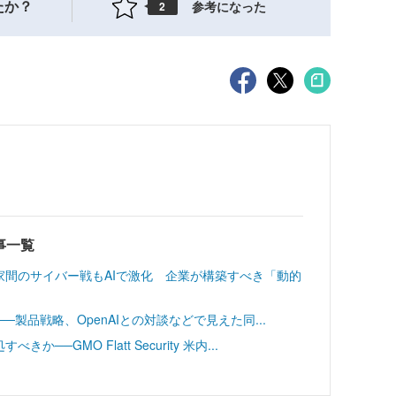
たか？
参考になった
2
載記事一覧
家間のサイバー戦もAIで激化 企業が構築すべき「動的
r──製品戦略、OpenAIとの対談などで見えた同...
─GMO Flatt Security 米内...