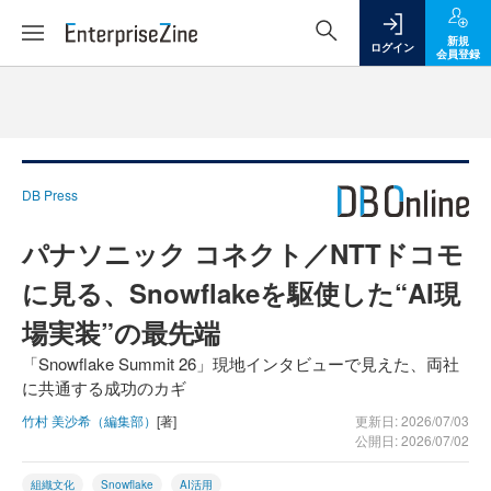
新規
ログイン
会員登録
DB Press
パナソニック コネクト／NTTドコモ
に見る、Snowflakeを駆使した“AI現
場実装”の最先端
「Snowflake Summit 26」現地インタビューで見えた、両社
に共通する成功のカギ
竹村 美沙希（編集部）
[著]
更新日: 2026/07/03
公開日: 2026/07/02
組織文化
Snowflake
AI活用