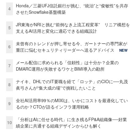
Honda／三菱UFJ信託銀行が挑む、“統治”と“俊敏性”を共存
4
させたSnowflake基盤構築
JR東海がNRIと挑む“前例なき上流工程変革” リニア構想を
5
支えるAI活用と変化に適応できる組織設計
未曾有のトレンドが押し寄せる今、ガートナーの専門家が
6
重圧に悩むセキュリティリーダーへ送るアドバイス
NEW
メール配信に求められる「信頼性」は十分か？企業の
7
DMARC運用が失敗するワケとBIMI導入の勘所
ナイキ、DHLでのIT要職を経て「ロッテ」のCIOに──丸茂
8
眞弓さんが“集大成の場”で挑戦したいこと
全社AI活用率99％のMIXIは、いかにコストを最適化してい
9
るのか？CTOが語るインフラ運用戦略
「分析はAIに任せる時代」に生き残るFP&A組織像──好業
10
績企業に共通する組織デザインからひも解く