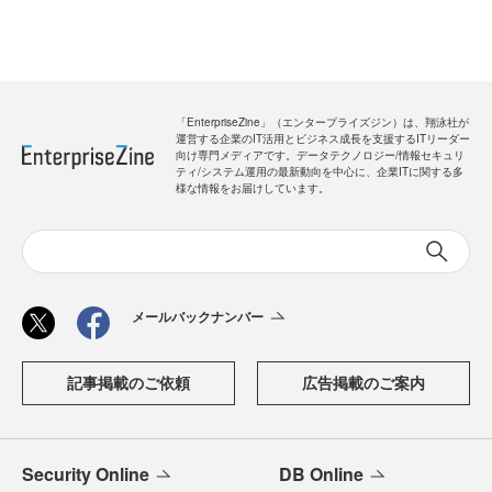
「EnterpriseZine」（エンタープライズジン）は、翔泳社が
運営する企業のIT活用とビジネス成長を支援するITリーダー
向け専門メディアです。データテクノロジー/情報セキュリ
ティ/システム運用の最新動向を中心に、企業ITに関する多
様な情報をお届けしています。
メールバックナンバー
記事掲載のご依頼
広告掲載のご案内
Security Online
DB Online