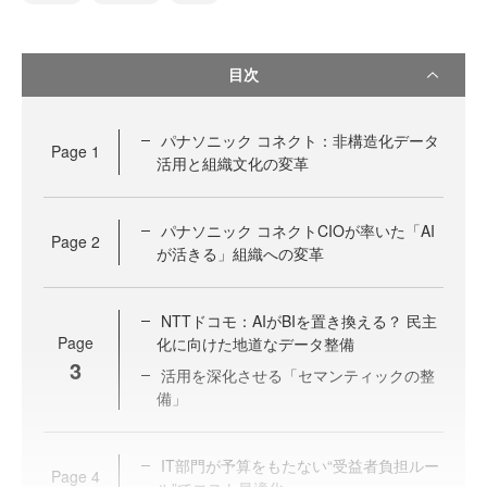
目次
パナソニック コネクト：非構造化データ
Page
1
活用と組織文化の変革
パナソニック コネクトCIOが率いた「AI
Page
2
が活きる」組織への変革
NTTドコモ：AIがBIを置き換える？ 民主
Page
化に向けた地道なデータ整備
3
活用を深化させる「セマンティックの整
備」
IT部門が予算をもたない“受益者負担ルー
Page
4