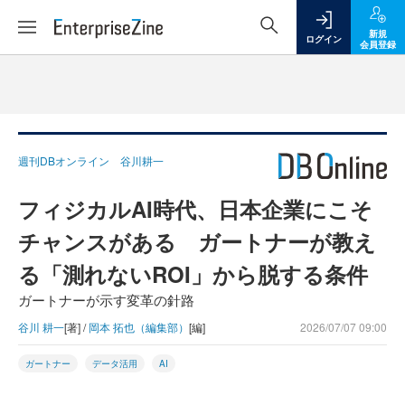
新規
ログイン
会員登録
週刊DBオンライン 谷川耕一
フィジカルAI時代、日本企業にこそ
チャンスがある ガートナーが教え
る「測れないROI」から脱する条件
ガートナーが示す変革の針路
谷川 耕一
[著] /
岡本 拓也（編集部）
[編]
2026/07/07 09:00
ガートナー
データ活用
AI