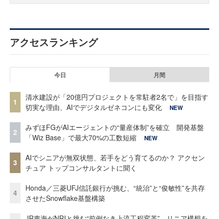
アクセスランキング
今日
月間
清水建設が「20億円プロジェクトを常駐者2名で」を目指す
1
切実な理由、AIでデジタルゼネコンにも変化
NEW
みずほFGがAIエージェントの“量産体制”を確立 開発基盤
2
「Wiz Base」で最大70%の工数短縮
NEW
AIでシニアが無双状態、若手をどう育てるのか？ アクセン
3
チュア トップコンサルタントに聞く
Honda／三菱UFJ信託銀行が挑む、“統治”と“俊敏性”を共存
4
させたSnowflake基盤構築
JR東海がNRIと挑む“前例なき上流工程変革” リニア構想を