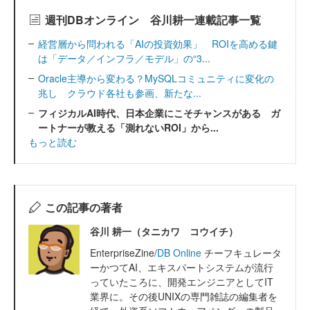
週刊DBオンライン 谷川耕一連載記事一覧
経営層から問われる「AIの投資効果」 ROIを高める鍵
は「データ／インフラ／モデル」の“3...
Oracle主導から変わる？MySQLコミュニティに変化の
兆し クラウド各社も参画、新たな...
フィジカルAI時代、日本企業にこそチャンスがある ガ
ートナーが教える「測れないROI」から...
もっと読む
この記事の著者
谷川 耕一（タニカワ コウイチ）
EnterpriseZine/
DB Online
チーフキュレータ
ーかつてAI、エキスパートシステムが流行
っていたころに、開発エンジニアとしてIT
業界に。その後UNIXの専門雑誌の編集者を