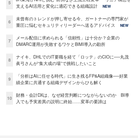
5
支えるAI活用と変化に適応できる組織設計
NEW
未曾有のトレンドが押し寄せる今、ガートナーの専門家が
6
重圧に悩むセキュリティリーダーへ送るアドバイス
NEW
メール配信に求められる「信頼性」は十分か？企業の
7
DMARC運用が失敗するワケとBIMI導入の勘所
ナイキ、DHLでのIT要職を経て「ロッテ」のCIOに──丸茂
8
眞弓さんが“集大成の場”で挑戦したいこと
「分析はAIに任せる時代」に生き残るFP&A組織像──好業
9
績企業に共通する組織デザインからひも解く
財務・会計DXは、なぜ経営判断につながらないのか BI導
10
入でも予実差異の説明に終始……変革の要諦は