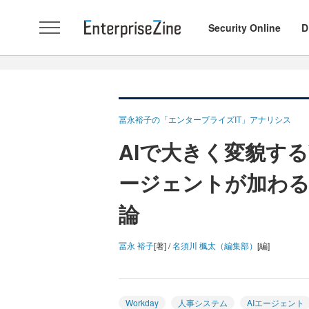
Security Online
D
冨永裕子の「エンタープライズIT」アナリシス
AIで大きく変貌するW
ージェントが加わる
論
冨永 裕子
[著] /
名須川 楓太（編集部）
[編]
Workday
人事システム
AIエージェント