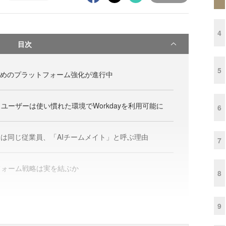
4
目次
5
”のためのプラットフォーム強化が進行中
ユーザーは使い慣れた環境でWorkdayを利用可能に
6
間は同じ従業員、「AIチームメイト」と呼ぶ理由
7
トフォーム戦略は実を結ぶか
8
9