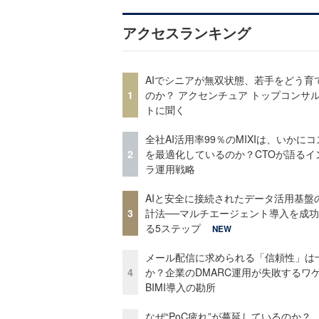
アクセスランキング
AIでシニアが無双状態、若手をどう育
1
のか？ アクセンチュア トップコンサ
トに聞く
全社AI活用率99％のMIXIは、いかに
2
を最適化しているのか？CTOが語るイ
ラ運用戦略
AIと安全に接続されたデータ活用基盤
3
計法──マルチエージェント導入を成
る5ステップ
NEW
メール配信に求められる「信頼性」は
4
か？企業のDMARC運用が失敗するワ
BIMI導入の勘所
なぜ“PoC疲れ”が蔓延しているのか？