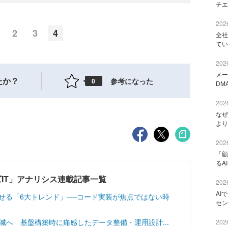
チエ
2026
2
3
4
全社
てい
2026
メー
たか？
参考になった
0
DM
2026
なぜ
より
2026
「顧
るA
IT」アナリシス連載記事一覧
2026
AI
させる「6大トレンド」──コード実装が焦点ではない時
セン
工数削減へ 基盤構築時に痛感したデータ整備・運用設計...
2026