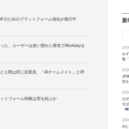
SoA”のためのプラットフォーム強化が進行中
新
わった、ユーザーは使い慣れた環境でWorkdayを
2026
みず
盤「
2026
トと人間は同じ従業員、「AIチームメイト」と呼
JR
想を
2026
のプラットフォーム戦略は実を結ぶか
なぜ
せば
N
2026
AI