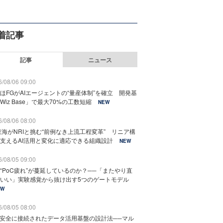
着記事
記事
ニュース
/08/06 09:00
ほFGがAIエージェントの“量産体制”を確立 開発基
Wiz Base」で最大70%の工数短縮
NEW
/08/06 08:00
東海がNRIと挑む“前例なき上流工程変革” リニア構
支えるAI活用と変化に適応できる組織設計
NEW
/08/05 09:00
“PoC疲れ”が蔓延しているのか？──「またやり直
いい」実験感覚から抜け出す5つのゲートモデル
EW
/08/05 08:00
と安全に接続されたデータ活用基盤の設計法──マル