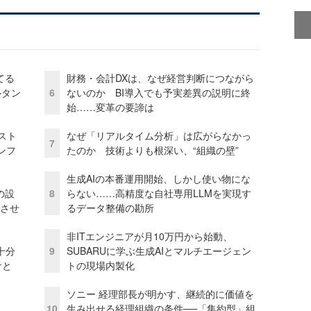
てる
財務・会計DXは、なぜ経営判断につながら
ルタン
6
ないのか BI導入でも予実差異の説明に終
始……変革の要諦は
コスト
なぜ「リアルタイム分析」は広がらなかっ
7
ンフ
たのか 技術よりも根深い、“組織の壁”
生成AIの本番運用開始、しかし使い物にな
の設
8
らない……高精度な自社専用LLMを実現す
功させ
るデータ整備の勘所
非ITエンジニアが月10万円から始動、
十分
9
SUBARUに学ぶ生成AIとマルチエージェン
ケと
トの現場内製化
ソニー 経理部長が明かす、継続的に価値を
10
生み出せる経理組織の条件──「集約型」組