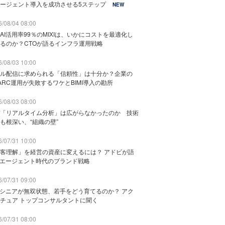
ージェント導入を成功させる5ステップ
NEW
/08/04 08:00
AI活用率99％のMIXIは、いかにコストを最適化し
るのか？CTOが語るインフラ運用戦略
/08/03 10:00
ル配信に求められる「信頼性」は十分か？企業の
ARC運用が失敗するワケとBIMI導入の勘所
/08/03 08:00
「リアルタイム分析」は広がらなかったのか 技術
も根深い、“組織の壁”
/07/31 10:00
客理解」を経営の資産に変えるには？ アドビが語
Iエージェント時代のブランド戦略
/07/31 09:00
でシニアが無双状態、若手をどう育てるのか？ アク
チュア トップコンサルタントに聞く
/07/31 08:00