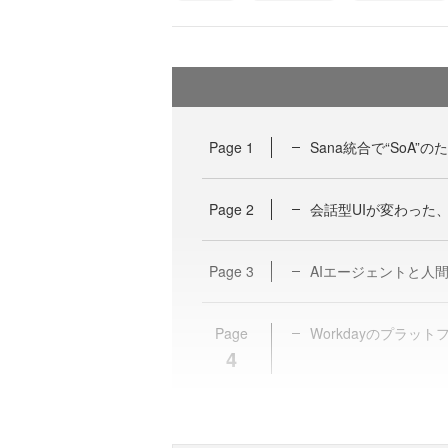
Page
1
Sana統合で“SoA
Page
2
会話型UIが変わった、
Page
3
AIエージェントと人
Page
Workdayのプラッ
4