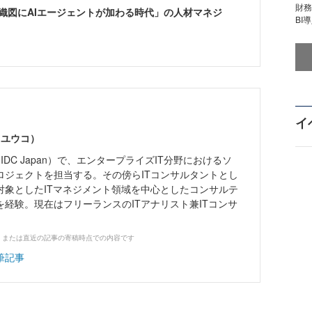
財
「組織図にAIエージェントが加わる時代」の人材マネジ
BI
イ
 ユウコ）
IDC Japan）で、エンタープライズIT分野におけるソ
ロジェクトを担当する。その傍らITコンサルタントとし
対象としたITマネジメント領域を中心としたコンサルテ
経験。現在はフリーランスのITアナリスト兼ITコンサ
、または直近の記事の寄稿時点での内容です
筆記事