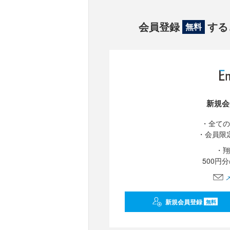
会員登録
する
無料
新規会
・全ての
・会員限
・翔
500円
新規会員登録
無料