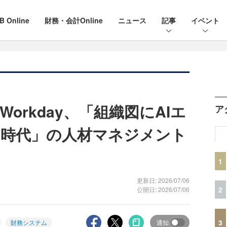
B Online
財務・会計Online
ニュース
記事
イベント
orkday、「組織図にAIエ
ア
時代」の人材マネジメント
1
更新日: 2026/07/06
2
公開日: 2026/07/06
3
財務システム
通知