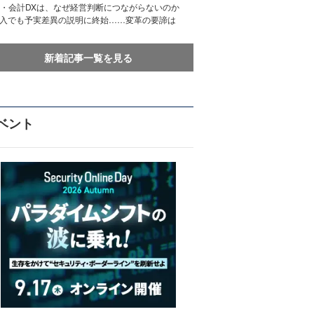
務・会計DXは、なぜ経営判断につながらないのか
導入でも予実差異の説明に終始……変革の要諦は
新着記事一覧を見る
ベント