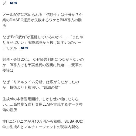
プ
NEW
メール配信に求められる「信頼性」は十分か？企
業のDMARC運用が失敗するワケとBIMI導入の勘
所
なぜ“PoC疲れ”が蔓延しているのか？──「またや
り直せばいい」実験感覚から抜け出す5つのゲー
トモデル
NEW
財務・会計DXは、なぜ経営判断につながらないの
か BI導入でも予実差異の説明に終始……変革の
要諦は
なぜ「リアルタイム分析」は広がらなかったの
か 技術よりも根深い、“組織の壁”
生成AIの本番運用開始、しかし使い物にならな
い……高精度な自社専用LLMを実現するデータ整
備の勘所
非ITエンジニアが月10万円から始動、SUBARUに
学ぶ生成AIとマルチエージェントの現場内製化