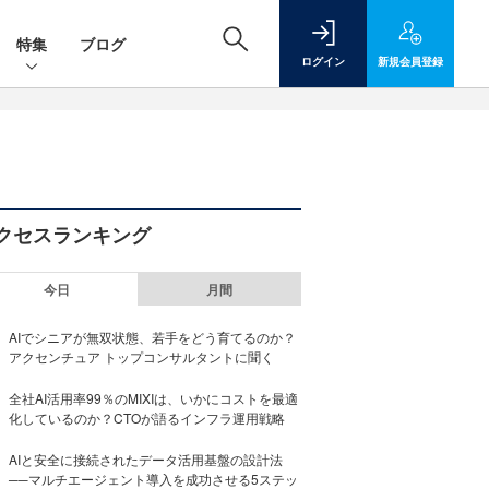
特集
ブログ
ログイン
新規
会員登録
クセスランキング
今日
月間
AIでシニアが無双状態、若手をどう育てるのか？
アクセンチュア トップコンサルタントに聞く
全社AI活用率99％のMIXIは、いかにコストを最適
化しているのか？CTOが語るインフラ運用戦略
AIと安全に接続されたデータ活用基盤の設計法
──マルチエージェント導入を成功させる5ステッ