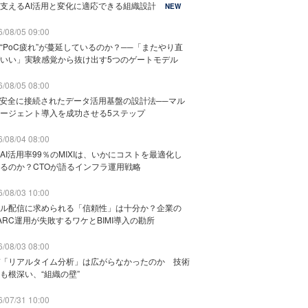
支えるAI活用と変化に適応できる組織設計
NEW
/08/05 09:00
“PoC疲れ”が蔓延しているのか？──「またやり直
いい」実験感覚から抜け出す5つのゲートモデル
/08/05 08:00
と安全に接続されたデータ活用基盤の設計法──マル
ージェント導入を成功させる5ステップ
/08/04 08:00
AI活用率99％のMIXIは、いかにコストを最適化し
るのか？CTOが語るインフラ運用戦略
/08/03 10:00
ル配信に求められる「信頼性」は十分か？企業の
ARC運用が失敗するワケとBIMI導入の勘所
/08/03 08:00
「リアルタイム分析」は広がらなかったのか 技術
も根深い、“組織の壁”
/07/31 10:00