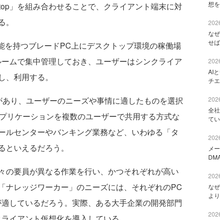
想を
ktop」を組み合わせることで、クライアント端末に対
る。
2026
なぜ
せば
能を持つブレードPC上にデスクトップ環境の稼働場
ルームで集中管理しておき、ユーザーはシンクライア
2026
AI
し、利用する。
チエ
あり、ユーザーのニーズや事情に適したものを選択
2026
全社
アプリケーションを複数のユーザーで共用する方式な
てい
ールセンターやバンキング業務など、いわゆる「タ
2026
るといえるだろう。
メー
DM
々の要員が異なる作業を行い、かつそれぞれが高い
2026
「ナレッジワーカー」のニーズには、それぞれのPC
なぜ
より
が適しているだろう。実際、ある大手企業の開発部門
2026
クライアント仮想化を導入している。