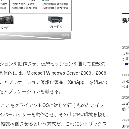
新
2026
未曾
が重
ションを動作させ、仮想セッションを通じて複数の
N
icrosoft Windows Server 2003／2008
2026
アプリケーション仮想化製品「XenApp」を組み合
清水
指す
たアプリケーションを載せる。
2026
みず
ことをクライアントOSに対して行うものだとイメ
盤「
イパーバイザーを動作させ、その上にPC環境を模し
2026
を複数稼働させるという方式だ。これにシトリックス
JR