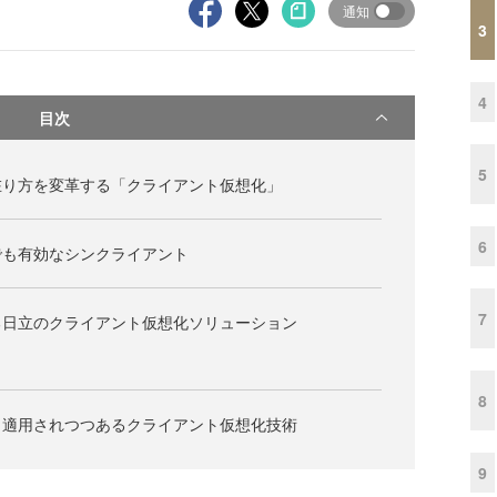
通知
3
4
目次
5
在り方を変革する「クライアント仮想化」
6
でも有効なシンクライアント
7
る日立のクライアント仮想化ソリューション
8
も適用されつつあるクライアント仮想化技術
9