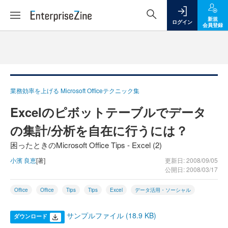
新規
ログイン
会員登録
業務効率を上げる Microsoft Officeテクニック集
Excelのピボットテーブルでデータ
の集計/分析を自在に行うには？
困ったときのMicrosoft Office Tips - Excel (2)
小濱 良恵
[著]
更新日: 2008/09/05
公開日: 2008/03/17
Office
Office
Tips
Tips
Excel
データ活用・ソーシャル
サンプルファイル (18.9 KB)
ダウンロード