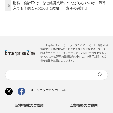
財務・会計DXは、なぜ経営判断につながらないのか BI導
10
入でも予実差異の説明に終始……変革の要諦は
「EnterpriseZine」（エンタープライズジン）は、翔泳社が
運営する企業のIT活用とビジネス成長を支援するITリーダー
向け専門メディアです。データテクノロジー/情報セキュリ
ティ/システム運用の最新動向を中心に、企業ITに関する多
様な情報をお届けしています。
メールバックナンバー
記事掲載のご依頼
広告掲載のご案内