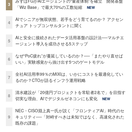
みずほFGがAIエージェントの“量産体制”を確立 開発基盤
3
「Wiz Base」で最大70%の工数短縮
NEW
AIでシニアが無双状態、若手をどう育てるのか？ アクセン
4
チュア トップコンサルタントに聞く
AIと安全に接続されたデータ活用基盤の設計法──マルチエ
5
ージェント導入を成功させる5ステップ
なぜ“PoC疲れ”が蔓延しているのか？──「またやり直せば
6
いい」実験感覚から抜け出す5つのゲートモデル
全社AI活用率99％のMIXIは、いかにコストを最適化してい
7
るのか？CTOが語るインフラ運用戦略
清水建設が「20億円プロジェクトを常駐者2名で」を目指す
8
切実な理由、AIでデジタルゼネコンにも変化
NEW
NEC・CISO淵上真一氏が説く「フロンティアAI」時代のセ
9
キュリティ──「対峙すべきは未知ではなく、高速化された
既存の課題」