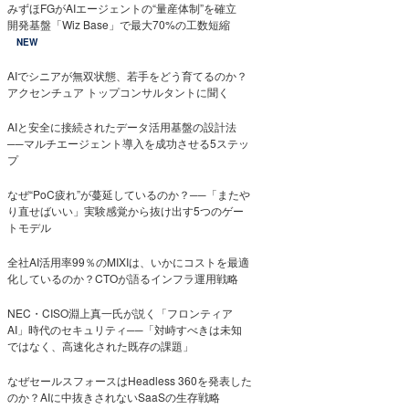
みずほFGがAIエージェントの“量産体制”を確立
開発基盤「Wiz Base」で最大70%の工数短縮
NEW
AIでシニアが無双状態、若手をどう育てるのか？
アクセンチュア トップコンサルタントに聞く
AIと安全に接続されたデータ活用基盤の設計法
──マルチエージェント導入を成功させる5ステッ
プ
なぜ“PoC疲れ”が蔓延しているのか？──「またや
り直せばいい」実験感覚から抜け出す5つのゲー
トモデル
全社AI活用率99％のMIXIは、いかにコストを最適
化しているのか？CTOが語るインフラ運用戦略
NEC・CISO淵上真一氏が説く「フロンティア
AI」時代のセキュリティ──「対峙すべきは未知
ではなく、高速化された既存の課題」
なぜセールスフォースはHeadless 360を発表した
のか？AIに中抜きされないSaaSの生存戦略