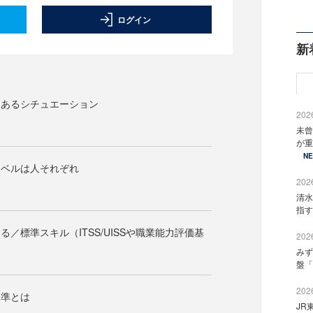
ログイン
新
るあるシチュエーション
2026
未曾
が重
N
レベルは人それぞれ
2026
清水
指す
る／標準スキル（ITSS/UISSや職業能力評価基
2026
みず
盤「
2026
基準とは
JR