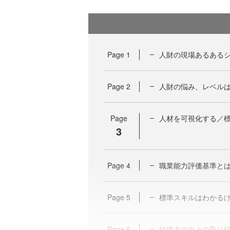
Page
1
人財の現場あるある
Page
2
人財の悩み、レベル
Page
人材を可視化する／標準
3
Page
4
職業能力評価基準と
Page
5
標準スキルはわかる
Page
6
組織力の向上の取り