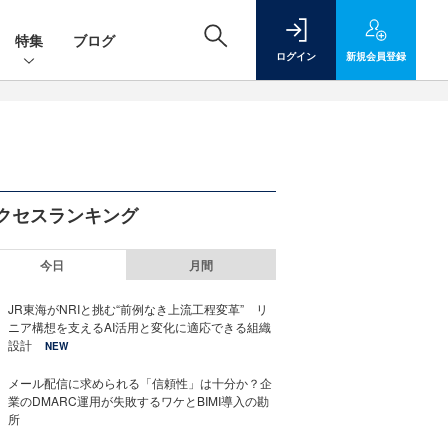
特集
ブログ
ログイン
新規
会員登録
クセスランキング
今日
月間
JR東海がNRIと挑む“前例なき上流工程変革” リ
ニア構想を支えるAI活用と変化に適応できる組織
設計
NEW
メール配信に求められる「信頼性」は十分か？企
業のDMARC運用が失敗するワケとBIMI導入の勘
所