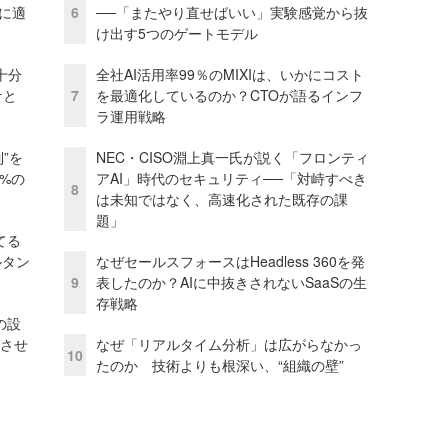
化に適
6
──「またやり直せばいい」実験感覚から抜
け出す5つのゲートモデル
十分
全社AI活用率99％のMIXIは、いかにコスト
ケと
7
を最適化しているのか？CTOが語るインフ
ラ運用戦略
”を
NEC・CISO淵上真一氏が説く「フロンティ
0%の
アAI」時代のセキュリティ──「対峙すべき
8
は未知ではなく、高速化された既存の課
題」
てる
ルタン
なぜセールスフォースはHeadless 360を発
9
表したのか？AIに中抜きされないSaaSの生
存戦略
の設
功させ
なぜ「リアルタイム分析」は広がらなかっ
10
たのか 技術よりも根深い、“組織の壁”