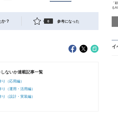
「顧
るA
たか？
参考になった
0
イ
をしないか連載記事一覧
作り（応用編）
作り（運用・活用編）
作り（設計・実装編）