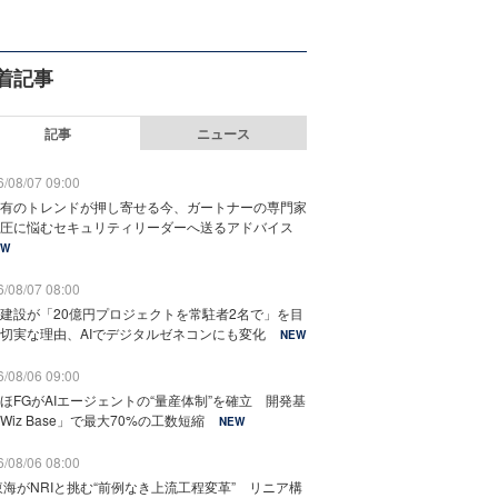
着記事
記事
ニュース
/08/07 09:00
有のトレンドが押し寄せる今、ガートナーの専門家
圧に悩むセキュリティリーダーへ送るアドバイス
EW
/08/07 08:00
建設が「20億円プロジェクトを常駐者2名で」を目
切実な理由、AIでデジタルゼネコンにも変化
NEW
/08/06 09:00
ほFGがAIエージェントの“量産体制”を確立 開発基
Wiz Base」で最大70%の工数短縮
NEW
/08/06 08:00
東海がNRIと挑む“前例なき上流工程変革” リニア構