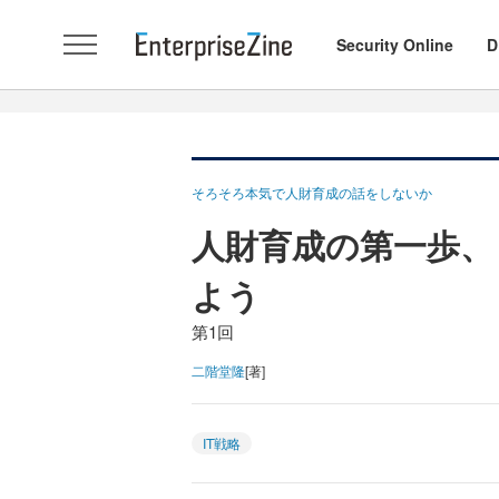
Security Online
D
そろそろ本気で人財育成の話をしないか
人財育成の第一歩、
よう
第1回
二階堂隆
[著]
IT戦略