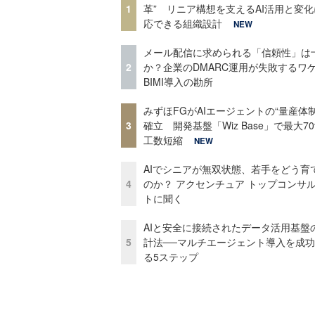
1
革” リニア構想を支えるAI活用と変
応できる組織設計
NEW
メール配信に求められる「信頼性」は
2
か？企業のDMARC運用が失敗するワ
BIMI導入の勘所
みずほFGがAIエージェントの“量産体制
3
確立 開発基盤「Wiz Base」で最大7
工数短縮
NEW
AIでシニアが無双状態、若手をどう育
4
のか？ アクセンチュア トップコンサ
トに聞く
AIと安全に接続されたデータ活用基盤
5
計法──マルチエージェント導入を成
る5ステップ