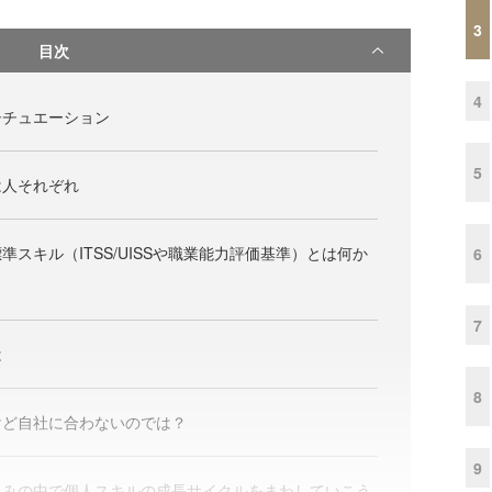
3
目次
4
シチュエーション
5
は人それぞれ
スキル（ITSS/UISSや職業能力評価基準）とは何か
6
7
は
8
けど自社に合わないのでは？
9
組みの中で個人スキルの成長サイクルをまわしていこう