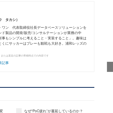
ウ タカシ）
・ワン 代表取締役社長データベースソリューションを
ンド製品の開発/販売/コンサルテーションが業務の中
何事もシンプルに考えること・実装すること」。趣味は
とくにサッカーはプレーも観戦も大好き。浦和レッズの
、または直近の記事の寄稿時点での内容です
筆記事
変
なぜ“PoC疲れ”が蔓延しているのか？