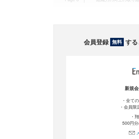
会員登録
する
無料
新規会
・全ての
・会員限
・翔
500円