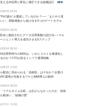
支えるAI活用と変化に適応できる組織設計
NEW
/08/05 09:00
“PoC疲れ”が蔓延しているのか？──「またやり直
いい」実験感覚から抜け出す5つのゲートモデル
/08/05 08:00
と安全に接続されたデータ活用基盤の設計法──マル
ージェント導入を成功させる5ステップ
/08/04 08:00
AI活用率99％のMIXIは、いかにコストを最適化し
るのか？CTOが語るインフラ運用戦略
/08/03 10:00
ル配信に求められる「信頼性」は十分か？企業の
ARC運用が失敗するワケとBIMI導入の勘所
/08/03 08:00
「リアルタイム分析」は広がらなかったのか 技術
も根深い、“組織の壁”
/07/31 10:00