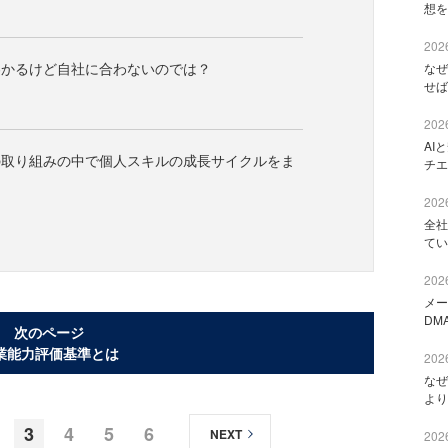
想を
2026
わかるけど自社に合わないのでは？
なぜ
せば
2026
AI
の取り組みの中で個人スキルの成長サイクルをま
チエ
2026
全社
てい
2026
メー
DM
次のページ
業能力評価基準とは
2026
なぜ
より
3
4
5
6
NEXT
2026