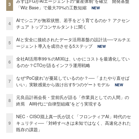
みずほFGがAIエージェントの“量産体制”を確立 開発基盤
3
「Wiz Base」で最大70%の工数短縮
NEW
AIでシニアが無双状態、若手をどう育てるのか？ アクセン
4
チュア トップコンサルタントに聞く
AIと安全に接続されたデータ活用基盤の設計法──マルチエ
5
ージェント導入を成功させる5ステップ
NEW
全社AI活用率99％のMIXIは、いかにコストを最適化してい
6
るのか？CTOが語るインフラ運用戦略
なぜ“PoC疲れ”が蔓延しているのか？──「またやり直せば
7
いい」実験感覚から抜け出す5つのゲートモデル
NEW
元良品計画会長・堂前氏が語る「作業員としての人間」の
8
終焉 AI時代に“自律型組織”をどう実現する
NEC・CISO淵上真一氏が説く「フロンティアAI」時代のセ
9
キュリティ──「対峙すべきは未知ではなく、高速化された
既存の課題」