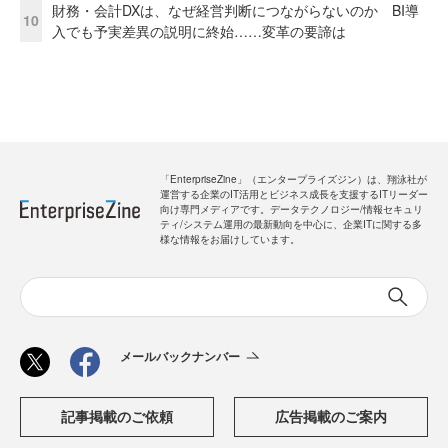
財務・会計DXは、なぜ経営判断につながらないのか BI導
10
入でも予実差異の説明に終始……変革の要諦は
「EnterpriseZine」（エンタープライズジン）は、翔泳社が
運営する企業のIT活用とビジネス成長を支援するITリーダー
向け専門メディアです。データテクノロジー/情報セキュリ
ティ/システム運用の最新動向を中心に、企業ITに関する多
様な情報をお届けしています。
メールバックナンバー
記事掲載のご依頼
広告掲載のご案内