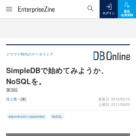
新規
ログイン
会員登録
クラウド時代のデータストア
SimpleDBで始めてみようか、
NoSQLを。
第3回
得上竜一
[著]
更新日: 2012/02/10
公開日: 2011/09/20
#dbonline2011september
NoSQL