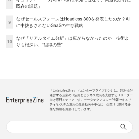
既存の課題」
なぜセールスフォースはHeadless 360を発表したのか？AI
9
に中抜きされないSaaSの生存戦略
なぜ「リアルタイム分析」は広がらなかったのか 技術よ
10
りも根深い、“組織の壁”
「EnterpriseZine」（エンタープライズジン）は、翔泳社が
運営する企業のIT活用とビジネス成長を支援するITリーダー
向け専門メディアです。データテクノロジー/情報セキュリ
ティ/システム運用の最新動向を中心に、企業ITに関する多
様な情報をお届けしています。