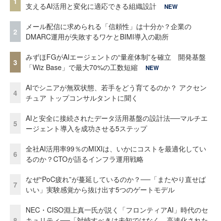
1
支えるAI活用と変化に適応できる組織設計
NEW
メール配信に求められる「信頼性」は十分か？企業の
2
DMARC運用が失敗するワケとBIMI導入の勘所
みずほFGがAIエージェントの“量産体制”を確立 開発基盤
3
「Wiz Base」で最大70%の工数短縮
NEW
AIでシニアが無双状態、若手をどう育てるのか？ アクセン
4
チュア トップコンサルタントに聞く
AIと安全に接続されたデータ活用基盤の設計法──マルチエ
5
ージェント導入を成功させる5ステップ
全社AI活用率99％のMIXIは、いかにコストを最適化してい
6
るのか？CTOが語るインフラ運用戦略
なぜ“PoC疲れ”が蔓延しているのか？──「またやり直せば
7
いい」実験感覚から抜け出す5つのゲートモデル
NEC・CISO淵上真一氏が説く「フロンティアAI」時代のセ
8
キュリティ──「対峙すべきは未知ではなく、高速化された