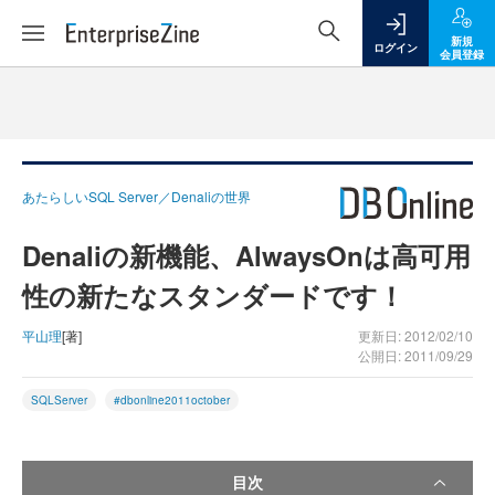
新規
ログイン
会員登録
あたらしいSQL Server／Denaliの世界
Denaliの新機能、AlwaysOnは高可用
性の新たなスタンダードです！
平山理
[著]
更新日: 2012/02/10
公開日: 2011/09/29
SQLServer
#dbonline2011october
目次