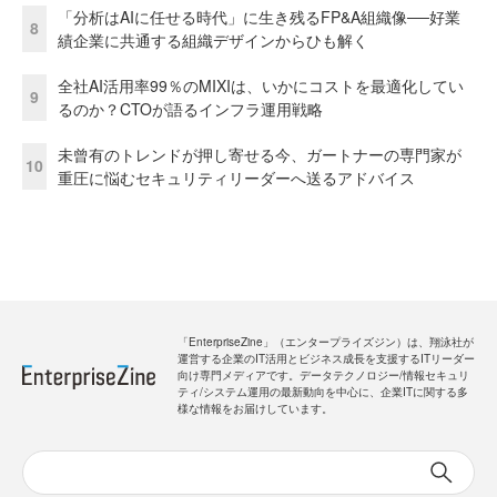
「分析はAIに任せる時代」に生き残るFP&A組織像──好業
8
績企業に共通する組織デザインからひも解く
全社AI活用率99％のMIXIは、いかにコストを最適化してい
9
るのか？CTOが語るインフラ運用戦略
未曾有のトレンドが押し寄せる今、ガートナーの専門家が
10
重圧に悩むセキュリティリーダーへ送るアドバイス
「EnterpriseZine」（エンタープライズジン）は、翔泳社が
運営する企業のIT活用とビジネス成長を支援するITリーダー
向け専門メディアです。データテクノロジー/情報セキュリ
ティ/システム運用の最新動向を中心に、企業ITに関する多
様な情報をお届けしています。