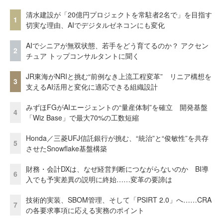
清水建設が「20億円プロジェクトを常駐者2名で」を目指す
1
切実な理由、AIでデジタルゼネコンにも変化
AIでシニアが無双状態、若手をどう育てるのか？ アクセン
2
チュア トップコンサルタントに聞く
JR東海がNRIと挑む“前例なき上流工程変革” リニア構想を
3
支えるAI活用と変化に適応できる組織設計
みずほFGがAIエージェントの“量産体制”を確立 開発基盤
4
「Wiz Base」で最大70%の工数短縮
Honda／三菱UFJ信託銀行が挑む、“統治”と“俊敏性”を共存
5
させたSnowflake基盤構築
財務・会計DXは、なぜ経営判断につながらないのか BI導
6
入でも予実差異の説明に終始……変革の要諦は
技術的実装、SBOM管理、そして「PSIRT 2.0」へ……CRA
7
の各要求事項に応える実務のポイント