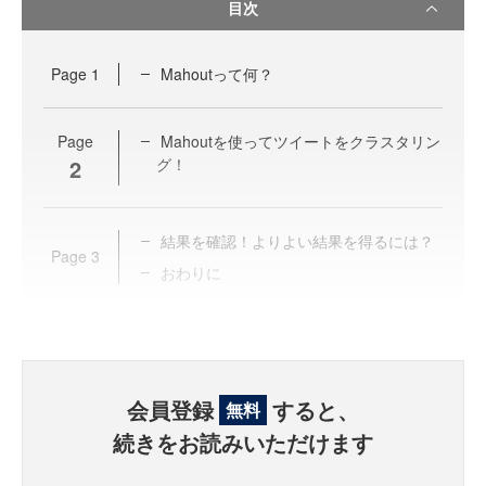
目次
Page
1
Mahoutって何？
Page
Mahoutを使ってツイートをクラスタリン
2
グ！
結果を確認！よりよい結果を得るには？
Page
3
おわりに
会員登録
すると、
無料
続きをお読みいただけます