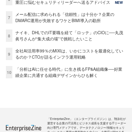
重圧に悩むセキュリティリーダーへ送るアドバイス
NEW
メール配信に求められる「信頼性」は十分か？企業の
7
DMARC運用が失敗するワケとBIMI導入の勘所
ナイキ、DHLでのIT要職を経て「ロッテ」のCIOに──丸茂
8
眞弓さんが“集大成の場”で挑戦したいこと
全社AI活用率99％のMIXIは、いかにコストを最適化してい
9
るのか？CTOが語るインフラ運用戦略
「分析はAIに任せる時代」に生き残るFP&A組織像──好業
10
績企業に共通する組織デザインからひも解く
「EnterpriseZine」（エンタープライズジン）は、翔泳社が
運営する企業のIT活用とビジネス成長を支援するITリーダー
向け専門メディアです。データテクノロジー/情報セキュリ