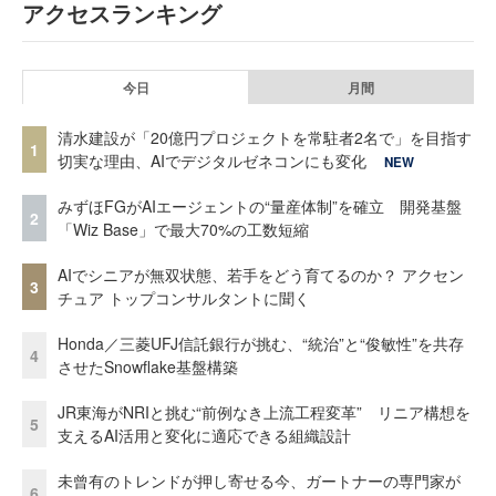
アクセスランキング
今日
月間
清水建設が「20億円プロジェクトを常駐者2名で」を目指す
1
切実な理由、AIでデジタルゼネコンにも変化
NEW
みずほFGがAIエージェントの“量産体制”を確立 開発基盤
2
「Wiz Base」で最大70%の工数短縮
AIでシニアが無双状態、若手をどう育てるのか？ アクセン
3
チュア トップコンサルタントに聞く
Honda／三菱UFJ信託銀行が挑む、“統治”と“俊敏性”を共存
4
させたSnowflake基盤構築
JR東海がNRIと挑む“前例なき上流工程変革” リニア構想を
5
支えるAI活用と変化に適応できる組織設計
未曾有のトレンドが押し寄せる今、ガートナーの専門家が
6