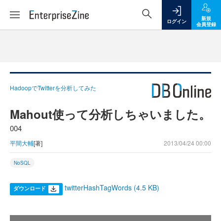
新規
ログイン
会員登録
HadoopでTwitterを分析してみた
Mahout使って分析しちゃいました。
004
平間大輔
[著]
2013/04/24 00:00
NoSQL
twitterHashTagWords (4.5 KB)
ダウンロード