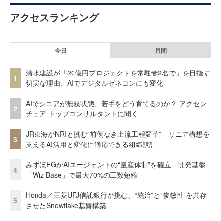
アクセスランキング
今日
月間
清水建設が「20億円プロジェクトを常駐者2名で」を目指す
1
切実な理由、AIでデジタルゼネコンにも変化
AIでシニアが無双状態、若手をどう育てるのか？ アクセン
2
チュア トップコンサルタントに聞く
JR東海がNRIと挑む“前例なき上流工程変革” リニア構想を
3
支えるAI活用と変化に適応できる組織設計
みずほFGがAIエージェントの“量産体制”を確立 開発基盤
4
「Wiz Base」で最大70%の工数短縮
Honda／三菱UFJ信託銀行が挑む、“統治”と“俊敏性”を共存
5
させたSnowflake基盤構築