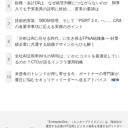
財務・会計DXは、なぜ経営判断につながらないのか BI導
6
入でも予実差異の説明に終始……変革の要諦は
技術的実装、SBOM管理、そして「PSIRT 2.0」へ……CRA
7
の各要求事項に応える実務のポイント
「分析はAIに任せる時代」に生き残るFP&A組織像──好業
8
績企業に共通する組織デザインからひも解く
全社AI活用率99％のMIXIは、いかにコストを最適化してい
9
るのか？CTOが語るインフラ運用戦略
未曾有のトレンドが押し寄せる今、ガートナーの専門家が
10
重圧に悩むセキュリティリーダーへ送るアドバイス
NEW
「EnterpriseZine」（エンタープライズジン）は、翔泳社が
運営する企業のIT活用とビジネス成長を支援するITリーダー