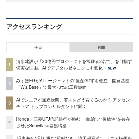
アクセスランキング
今日
月間
清水建設が「20億円プロジェクトを常駐者2名で」を目指す
1
切実な理由、AIでデジタルゼネコンにも変化
NEW
みずほFGがAIエージェントの“量産体制”を確立 開発基盤
2
「Wiz Base」で最大70%の工数短縮
AIでシニアが無双状態、若手をどう育てるのか？ アクセン
3
チュア トップコンサルタントに聞く
Honda／三菱UFJ信託銀行が挑む、“統治”と“俊敏性”を共存
4
させたSnowflake基盤構築
JR東海がNRIと挑む“前例なき上流工程変革” リニア構想を