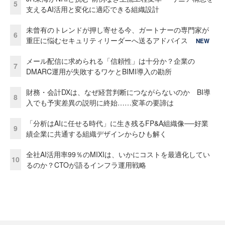
5
支えるAI活用と変化に適応できる組織設計
未曾有のトレンドが押し寄せる今、ガートナーの専門家が
6
重圧に悩むセキュリティリーダーへ送るアドバイス
NEW
メール配信に求められる「信頼性」は十分か？企業の
7
DMARC運用が失敗するワケとBIMI導入の勘所
財務・会計DXは、なぜ経営判断につながらないのか BI導
8
入でも予実差異の説明に終始……変革の要諦は
「分析はAIに任せる時代」に生き残るFP&A組織像──好業
9
績企業に共通する組織デザインからひも解く
全社AI活用率99％のMIXIは、いかにコストを最適化してい
10
るのか？CTOが語るインフラ運用戦略