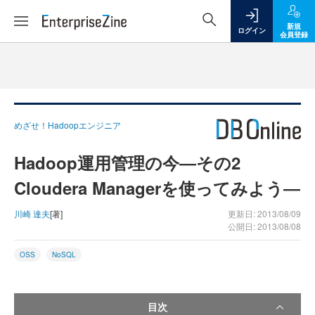
新規
ログイン
会員登録
めざせ！Hadoopエンジニア
Hadoop運用管理の今―その2
Cloudera Managerを使ってみよう―
川崎 達夫
[著]
更新日: 2013/08/09
公開日: 2013/08/08
OSS
NoSQL
目次